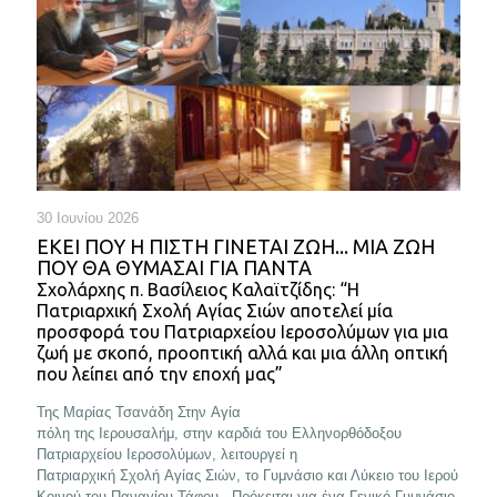
30 Ιουνίου 2026
ΕΚΕΊ ΠΟΥ Η ΠΊΣΤΗ ΓΊΝΕΤΑΙ ΖΩΉ... ΜΙΑ ΖΩΉ
ΠΟΥ ΘΑ ΘΥΜΆΣΑΙ ΓΙΑ ΠΆΝΤΑ
Σχολάρχης π. Βασίλειος Καλαϊτζίδης: “Η
Πατριαρχική Σχολή Αγίας Σιών αποτελεί μία
προσφορά του Πατριαρχείου Ιεροσολύμων για μια
ζωή με σκοπό, προοπτική αλλά και μια άλλη οπτική
που λείπει από την εποχή μας”
Της Μαρίας Τσανάδη Στην Αγία
πόλη της Ιερουσαλήμ, στην καρδιά του Ελληνορθόδοξου
Πατριαρχείου Ιεροσολύμων, λειτουργεί η
Πατριαρχική Σχολή Αγίας Σιών, το Γυμνάσιο και Λύκειο του Ιερού
Κοινού του Παναγίου Τάφου. Πρόκειται για ένα Γενικό Γυμνάσιο-