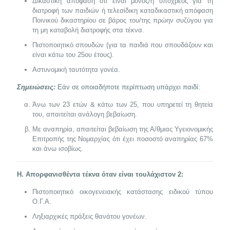
Δικαστική απόφαση ότι είναι μόνος/η υπόχρεος για τη
διατροφή των παιδιών ή τελεσίδικη καταδικαστική απόφαση
Ποινικού δικαστηρίου σε βάρος του/της πρώην συζύγου για
τη μη καταβολή διατροφής στα τέκνα.
Πιστοποιητικό σπουδών (για τα παιδιά που σπουδάζουν και
είναι κάτω του 25ου έτους).
Αστυνομική ταυτότητα γονέα.
Σημειώσεις:
Εάν σε οποιαδήποτε περίπτωση υπάρχει παιδί:
Άνω των 23 ετών & κάτω των 25, που υπηρετεί τη θητεία
του, απαιτείται ανάλογη βεβαίωση.
Με αναπηρία, απαιτείται βεβαίωση της Α/θμιας Υγειονομικής
Επιτροπής της Νομαρχίας ότι έχει ποσοστό αναπηρίας 67%
και άνω ισοβίως.
Η. Απορφανισθέντα τέκνα όταν είναι τουλάχιστον 2:
Πιστοποιητικό οικογενειακής κατάστασης ειδικού τύπου
Ο.Γ.Α.
Ληξιαρχικές πράξεις θανάτου γονέων.