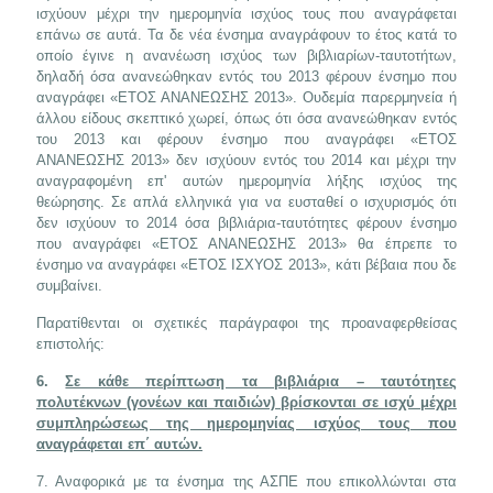
ισχύουν μέχρι την ημερομηνία ισχύος τους που αναγράφεται
επάνω σε αυτά. Τα δε νέα ένσημα αναγράφουν το έτος κατά το
οποίο έγινε η ανανέωση ισχύος των βιβλιαρίων-ταυτοτήτων,
δηλαδή όσα ανανεώθηκαν εντός του 2013 φέρουν ένσημο που
αναγράφει «ΕΤΟΣ ΑΝΑΝΕΩΣΗΣ 2013». Ουδεμία παρερμηνεία ή
άλλου είδους σκεπτικό χωρεί, όπως ότι όσα ανανεώθηκαν εντός
του 2013 και φέρουν ένσημο που αναγράφει «ΕΤΟΣ
ΑΝΑΝΕΩΣΗΣ 2013» δεν ισχύουν εντός του 2014 και μέχρι την
αναγραφομένη επ' αυτών ημερομηνία λήξης ισχύος της
θεώρησης. Σε απλά ελληνικά για να ευσταθεί ο ισχυρισμός ότι
δεν ισχύουν το 2014 όσα βιβλιάρια-ταυτότητες φέρουν ένσημο
που αναγράφει «ΕΤΟΣ ΑΝΑΝΕΩΣΗΣ 2013» θα έπρεπε το
ένσημο να αναγράφει «ΕΤΟΣ ΙΣΧΥΟΣ 2013», κάτι βέβαια που δε
συμβαίνει.
Παρατίθενται οι σχετικές παράγραφοι της προαναφερθείσας
επιστολής:
6.
Σε κάθε περίπτωση τα βιβλιάρια – ταυτότητες
πολυτέκνων (γονέων και παιδιών) βρίσκονται σε ισχύ μέχρι
συμπληρώσεως της ημερομηνίας ισχύος τους που
αναγράφεται επ΄ αυτών.
7. Αναφορικά με τα ένσημα της ΑΣΠΕ που επικολλώνται στα