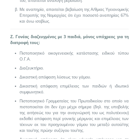
του, απαιτείται ανάλογη βεβαίωση.
Με αναπηρία, απαιτείται βεβαίωση της Α/θμιας Υγειονομικής
Επιτροπής της Νομαρχίας ότι έχει ποσοστό αναπηρίας 67%
και άνω ισοβίως.
Ζ. Γονέας διαζευγμένος με 3 παιδιά, μόνος υπόχρεος για τη
διατροφή τους:
Πιστοποιητικό οικογενειακής κατάστασης ειδικού τύπου
Ο.Γ.Α.
Διαζευκτήριο.
Δικαστική απόφαση λύσεως του γάμου.
Δικαστική απόφαση επιμέλειας των παιδιών ή ιδιωτικό
συμφωνητικό.
Πιστοποιητικό Γραμματείας του Πρωτοδικείου στο οποίο να
πιστοποιείται ότι δεν έχει μέχρι σήμερα (δηλ. της υποβολής
της αιτήσεώς του για την αναγνώρισή του ως πολυτέκνου)
εκδοθεί απόφαση περί γονικής μέριμνας και επιμέλειας των
τέκνων εκ του προηγουμένου γάμου του μεταξύ αυτού/της
και του/της πρώην συζύγου του/της.