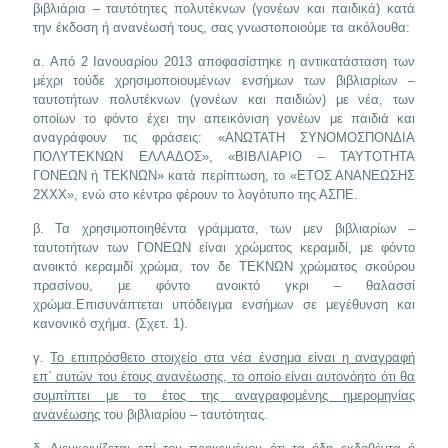
βιβλιάρια – ταυτότητες πολυτέκνων (γονέων και παιδικά) κατά
την έκδοση ή ανανέωσή τους, σας γνωστοποιούμε τα ακόλουθα:
α. Από 2 Ιανουαρίου 2013 αποφασίστηκε η αντικατάσταση των
μέχρι τούδε χρησιμοποιουμένων ενσήμων των βιβλιαρίων –
ταυτοτήτων πολυτέκνων (γονέων και παιδιών) με νέα, των
οποίων το φόντο έχει την απεικόνιση γονέων με παιδιά και
αναγράφουν τις φράσεις: «ΑΝΩΤΑΤΗ ΣΥΝΟΜΟΣΠΟΝΔΙΑ
ΠΟΛΥΤΕΚΝΩΝ ΕΛΛΑΔΟΣ», «ΒΙΒΛΙΑΡΙΟ – ΤΑΥΤΟΤΗΤΑ
ΓΟΝΕΩΝ ή ΤΕΚΝΩΝ» κατά περίπτωση, το «ΕΤΟΣ ΑΝΑΝΕΩΣΗΣ
2ΧΧΧ», ενώ στο κέντρο φέρουν το λογότυπο της ΑΣΠΕ.
β. Τα χρησιμοποιηθέντα γράμματα, των μεν βιβλιαρίων –
ταυτοτήτων των ΓΟΝΕΩΝ είναι χρώματος κεραμιδί, με φόντο
ανοικτό κεραμιδί χρώμα, τον δε ΤΕΚΝΩΝ χρώματος σκούρου
πρασίνου, με φόντο ανοικτό γκρι – θαλασσί
χρώμα.Επισυνάπτεται υπόδειγμα ενσήμων σε μεγέθυνση και
κανονικό σχήμα. (Σχετ. 1).
γ.
Το επιπρόσθετο στοιχείο στα νέα ένσημα είναι η αναγραφή
επ΄ αυτών του έτους ανανέωσης, το οποίο είναι αυτονόητο ότι θα
συμπίπτει με το έτος της αναγραφομένης ημερομηνίας
ανανέωσης
του βιβλιαρίου – ταυτότητας.