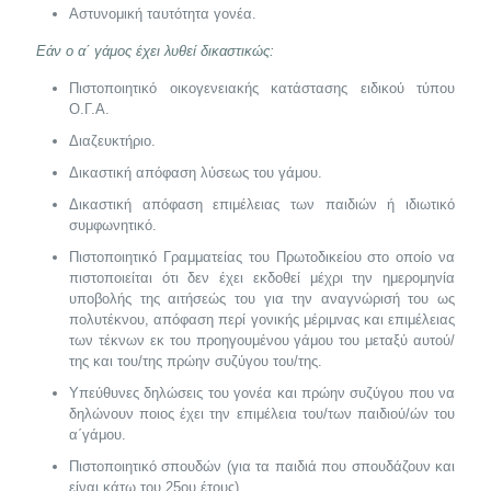
Αστυνομική ταυτότητα γονέα.
Εάν ο α΄ γάμος έχει λυθεί δικαστικώς:
Πιστοποιητικό οικογενειακής κατάστασης ειδικού τύπου
Ο.Γ.Α.
Διαζευκτήριο.
Δικαστική απόφαση λύσεως του γάμου.
Δικαστική απόφαση επιμέλειας των παιδιών ή ιδιωτικό
συμφωνητικό.
Πιστοποιητικό Γραμματείας του Πρωτοδικείου στο οποίο να
πιστοποιείται ότι δεν έχει εκδοθεί μέχρι την ημερομηνία
υποβολής της αιτήσεώς του για την αναγνώρισή του ως
πολυτέκνου, απόφαση περί γονικής μέριμνας και επιμέλειας
των τέκνων εκ του προηγουμένου γάμου του μεταξύ αυτού/
της και του/της πρώην συζύγου του/της.
Υπεύθυνες δηλώσεις του γονέα και πρώην συζύγου που να
δηλώνουν ποιος έχει την επιμέλεια του/των παιδιού/ών του
α΄γάμου.
Πιστοποιητικό σπουδών (για τα παιδιά που σπουδάζουν και
είναι κάτω του 25ου έτους).