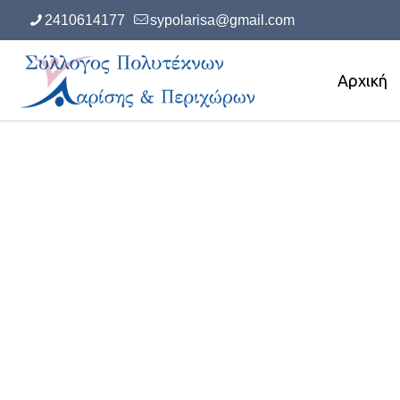
2410614177
sypolarisa@gmail.com
Αρχική
We