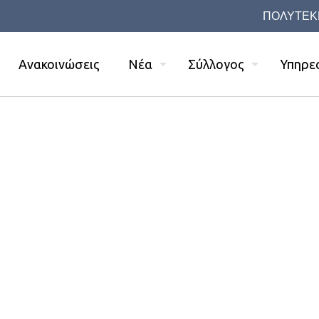
ΠΟΛΥΤΕΚ
Ανακοινώσεις
Νέα
Σύλλογος
Υπηρε
We are BeBlogger
 love unique cont