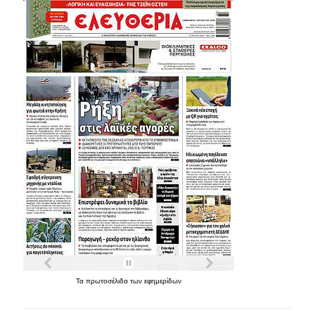
Τα
πρωτοσέλιδα
των
εφημερίδων