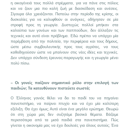
η οικογένειά τους πολλά στρέμματα, για να πάνε στις πόλεις
και να ζουν μια πιο καλή ζωή με διασκέδαση και ανέσεις.
Σίγουρα όλα χρειάζονται. Πιστεύω στην περίοδο της κρίσης, οι
δυσκολίες για να καλυφθούν οι ανάγκες, οδήγησαν σε μία
στροφή προς τη γεωργία. Δυστυχώς πολλοί μπήκαν στα
καλούπια των γονέων και των παππούδων, δεν άλλαξαν τις
τεχνικές και αυτό είναι πρόβλημα. Εδώ πρέπει να υπάρχει μία
παρέμβαση από την πολιτεία, την περιφέρεια και τους δήμους,
ώστε μέσω συμβουλευτικής προς τους αγρότες, να τους
καθοδηγούσαν ώστε να μπαίνουν στις νέες ιδέες και τεχνικές.
Δεν υπάρχει σύνδεση έρευνας-παραγωγής και η γεωργία μένει
πολύ πίσω.
– Οι γονείς παίζουν σημαντικό ρόλο στην επιλογή των
παιδιών; Τα κατευθύνουν πιστεύετε σωστά;
Ο Έλληνας γονιός θέλει να δει το παιδί του να πηγαίνει
πανεπιστήμιο, να παίρνει πτυχίο και να έχει μία καλύτερη
εξέλιξη. Θα έχει όμως; Αυτό είναι ένα μεγάλο ερώτημα. Θεωρώ
ότι στη χώρα μας δεν συζητάμε βασικά θέματα. Βάζαμε
περισσότερα από τα μισά παιδιά στα πανεπιστήμια. Πώς
γίνεται η οικονομία μας να έχει δουλειές για όλους αυτούς; Ένα