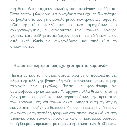
Στη Θεσσαλία υπάρχουν καλλιέργειες που δίνουν εισοδήματα.
Όταν λοιπόν μιλάμε για μια οικογένεια που έχει τη δυνατότητα
να βγάλει από μόνη της μεγάλο μέρος των εργασιών, αφού τα
μέλη της είναι πολλά και εκ των πραγμάτων πιο
σκληραγωγημένα, οι δυνατότητες είναι πολλές. Σίγουρα
γκρίνιες και προβλήματα υπάρχουν, όμως τα παιδιά μαθαίνουν
από μικρή ηλικία να συνεργάζονται και αυτό είναι το
σημαντικότερο.
– Η επισιτιστική κρίση μας έχει χτυπήσει το καμπανάκι;
Πρέπει να μας το χτυπήσει άμεσα, διότι αν οι προβλέψεις της
κλιματικής αλλαγής βγουν αληθινές, ο κίνδυνος ερημοποίησης
περιοχών είναι μεγάλος. Πρέπει να φροντίσουμε να
ανατρέψουμε την κατάσταση. Υπάρχουν πολλά θέματα: από τη
διαχείριση του νερού και των αγροκτημάτων, την προστασία
των εδαφών μας και πολλά άλλα. Μπορεί αυτή τη στιγμή
εκείνοι που πεινάνε να θεωρούμε ότι είναι μακριά μας, όμως αν
συνεχίσουμε τη σπατάλη τροφίμων στα σπίτια μας αλλά και στη
γεωργία, όπου χάνονται προϊόντα κατά τη μεταφορά, σύντομα
θα έρθουμε αντιμέτωποι με σημαντική μείωση των διαθέσιμων