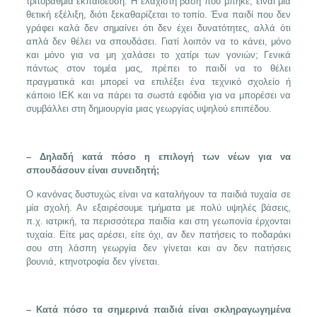
τριτοβάθμια εκπαίδευση. Η ελάχιστη βάση που μπήκε, είναι μια
θετική εξέλιξη, διότι ξεκαθαρίζεται το τοπίο. Ένα παιδί που δεν
γράφει καλά δεν σημαίνει ότι δεν έχει δυνατότητες, αλλά ότι
απλά δεν θέλει να σπουδάσει. Γιατί λοιπόν να το κάνει, μόνο
και μόνο για να μη χαλάσει το χατίρι των γονιών; Γενικά
πάντως στον τομέα μας, πρέπει το παιδί να το θέλει
πραγματικά και μπορεί να επιλέξει ένα τεχνικό σχολείο ή
κάποιο ΙΕΚ και να πάρει τα σωστά εφόδια για να μπορέσει να
συμβάλλει στη δημιουργία μιας γεωργίας υψηλού επιπέδου.
– Δηλαδή κατά πόσο η επιλογή των νέων για να
σπουδάσουν είναι συνειδητή;
Ο κανόνας δυστυχώς είναι να καταλήγουν τα παιδιά τυχαία σε
μία σχολή. Αν εξαιρέσουμε τμήματα με πολύ υψηλές βάσεις,
π.χ. ιατρική, τα περισσότερα παιδία και στη γεωπονία έρχονται
τυχαία. Είτε μας αρέσει, είτε όχι, αν δεν πατήσεις το ποδαράκι
σου στη λάσπη γεωργία δεν γίνεται και αν δεν πατήσεις
βουνιά, κτηνοτροφία δεν γίνεται.
– Κατά πόσο τα σημερινά παιδιά είναι σκληραγωγημένα