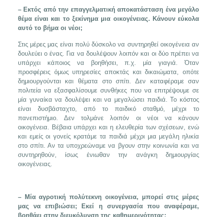
– Εκτός από την επαγγελματική αποκατάσταση ένα μεγάλο
θέμα είναι και το ξεκίνημα μια οικογένειας. Κάνουν εύκολα
αυτό το βήμα οι νέοι;
Στις μέρες μας είναι πολύ δύσκολο να συντηρηθεί οικογένεια αν
δουλεύει ο ένας. Για να δουλέψουν λοιπόν και οι δύο πρέπει να
υπάρχει κάποιος να βοηθήσει, π.χ. μία γιαγιά. Όταν
προσφέρεις όμως υπηρεσίες αποκτάς και δικαιώματα, οπότε
δημιουργούνται και θέματα στο σπίτι. Δεν καταφέραμε σαν
πολιτεία να εξασφαλίσουμε συνθήκες που να επιτρέψουμε σε
μία γυναίκα να δουλέψει και να μεγαλώσει παιδιά. Το κόστος
είναι δυσβάσταχτο, από το παιδικό σταθμό, μέχρι το
πανεπιστήμιο. Δεν τολμάνε λοιπόν οι νέοι να κάνουν
οικογένεια. Βέβαια υπάρχει και η ελευθερία των σχέσεων, ενώ
και εμείς οι γονείς κρατάμε τα παιδιά μέχρι μια μεγάλη ηλικία
στο σπίτι. Αν τα υποχρεώναμε να βγουν στην κοινωνία και να
συντηρηθούν, ίσως ένιωθαν την ανάγκη δημιουργίας
οικογένειας.
– Μία αγροτική πολύτεκνη οικογένεια, μπορεί στις μέρες
μας να επιβιώσει; Εκεί η συνεργασία που αναφέραμε,
βοηθάει στην διευκόλυνση της καθημερινότητας;