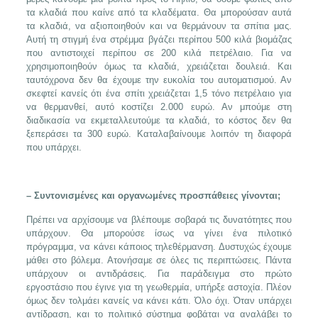
τα κλαδιά που καίνε από τα κλαδέματα. Θα μπορούσαν αυτά
τα κλαδιά, να αξιοποιηθούν και να θερμάνουν τα σπίτια μας.
Αυτή τη στιγμή ένα στρέμμα βγάζει περίπου 500 κιλά βιομάζας
που αντιστοιχεί περίπου σε 200 κιλά πετρέλαιο. Για να
χρησιμοποιηθούν όμως τα κλαδιά, χρειάζεται δουλειά. Και
ταυτόχρονα δεν θα έχουμε την ευκολία του αυτοματισμού. Αν
σκεφτεί κανείς ότι ένα σπίτι χρειάζεται 1,5 τόνο πετρέλαιο για
να θερμανθεί, αυτό κοστίζει 2.000 ευρώ. Αν μπούμε στη
διαδικασία να εκμεταλλευτούμε τα κλαδιά, το κόστος δεν θα
ξεπεράσει τα 300 ευρώ. Καταλαβαίνουμε λοιπόν τη διαφορά
που υπάρχει.
– Συντονισμένες και οργανωμένες προσπάθειες γίνονται;
Πρέπει να αρχίσουμε να βλέπουμε σοβαρά τις δυνατότητες που
υπάρχουν. Θα μπορούσε ίσως να γίνει ένα πιλοτικό
πρόγραμμα, να κάνει κάποιος τηλεθέρμανση. Δυστυχώς έχουμε
μάθει στο βόλεμα. Ατονήσαμε σε όλες τις περιπτώσεις. Πάντα
υπάρχουν οι αντιδράσεις. Για παράδειγμα στο πρώτο
εργοστάσιο που έγινε για τη γεωθερμία, υπήρξε αστοχία. Πλέον
όμως δεν τολμάει κανείς να κάνει κάτι. Όλο όχι. Όταν υπάρχει
αντίδραση, και το πολιτικό σύστημα φοβάται να αναλάβει το