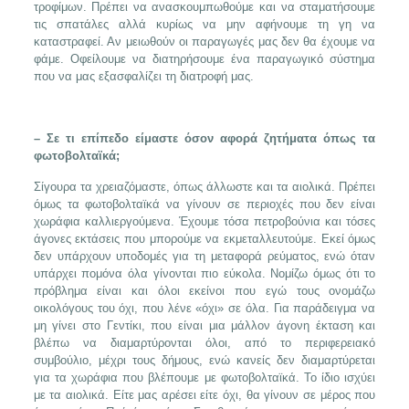
τροφίμων. Πρέπει να ανασκουμπωθούμε και να σταματήσουμε
τις σπατάλες αλλά κυρίως να μην αφήνουμε τη γη να
καταστραφεί. Αν μειωθούν οι παραγωγές μας δεν θα έχουμε να
φάμε. Οφείλουμε να διατηρήσουμε ένα παραγωγικό σύστημα
που να μας εξασφαλίζει τη διατροφή μας.
– Σε τι επίπεδο είμαστε όσον αφορά ζητήματα όπως τα
φωτοβολταϊκά;
Σίγουρα τα χρειαζόμαστε, όπως άλλωστε και τα αιολικά. Πρέπει
όμως τα φωτοβολταϊκά να γίνουν σε περιοχές που δεν είναι
χωράφια καλλιεργούμενα. Έχουμε τόσα πετροβούνια και τόσες
άγονες εκτάσεις που μπορούμε να εκμεταλλευτούμε. Εκεί όμως
δεν υπάρχουν υποδομές για τη μεταφορά ρεύματος, ενώ όταν
υπάρχει πομόνα όλα γίνονται πιο εύκολα. Νομίζω όμως ότι το
πρόβλημα είναι και όλοι εκείνοι που εγώ τους ονομάζω
οικολόγους του όχι, που λένε «όχι» σε όλα. Για παράδειγμα να
μη γίνει στο Γεντίκι, που είναι μια μάλλον άγονη έκταση και
βλέπω να διαμαρτύρονται όλοι, από το περιφερειακό
συμβούλιο, μέχρι τους δήμους, ενώ κανείς δεν διαμαρτύρεται
για τα χωράφια που βλέπουμε με φωτοβολταϊκά. Το ίδιο ισχύει
με τα αιολικά. Είτε μας αρέσει είτε όχι, θα γίνουν σε μέρος που