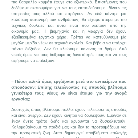
πιο θαρραλέο κομμάτι έφυγε στο εξωτερικό. Επιστήμονες που
ξοδέψαμε εκατομμύρια για να τους εκπαιδεύσουμε, δίνουν τις
υπηρεσίες τους αλλού και παράγουν. Αν εδώ κάναμε μια
καλύτερη κατανομή των ανθρώπων, θα είχαμε άτομα με πιο
τεχνικές δουλειές και αυτοί είναι που λείπουν από την
οικονομία μας. Η βιομηχανία και η γεωργία δεν έχουν
εξειδικευμένα εργατικά χέρια. Πρέπει να κατευθύνουμε μία
μεγάλη μερίδα νέων σε τεχνικά σχολεία. Και βέβαια να υπάρχει
πάντα διέξοδος. Δεν θα κλείσουμε κανενός το δρόμο. Από
νωρίς όμως να τους δείξουμε τις δυνατότητές τους και να τους
αφήσουμε να επιλέξουν.
– Πόσοι τελικά όμως εργάζονται μετά στο αντικείμενο που
σπούδασαν; Επίσης τελειώνοντας τις σπουδές βλέπουμε
γενικότερα τους νέους να είναι έτοιμοι για την αγορά
εργασίας;
Δυστυχώς όπως βλέπουμε πολλοί έχουν τελειώσει τις σπουδές
και είναι άνεργοι. Δεν έχουν κίνητρο να δουλέψουν. Έμαθαν σε
έναν άνετο τρόπο ζωής και αρνούνται να δυσκολευτούν.
Καλομαθαίνουμε τα παιδιά μας και δεν τα προετοιμάζουμε για
την πραγματική ζωή. Αυτό δημιουργεί προβλήματα επιλογής