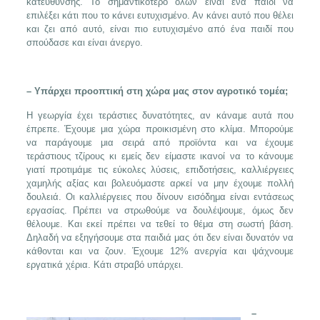
κατεύθυνσης. Το σημαντικότερο όλων είναι ένα παιδί να
επιλέξει κάτι που το κάνει ευτυχισμένο. Αν κάνει αυτό που θέλει
και ζει από αυτό, είναι πιο ευτυχισμένο από ένα παιδί που
σπούδασε και είναι άνεργο.
– Υπάρχει προοπτική στη χώρα μας στον αγροτικό τομέα;
Η γεωργία έχει τεράστιες δυνατότητες, αν κάναμε αυτά που
έπρεπε. Έχουμε μια χώρα προικισμένη στο κλίμα. Μπορούμε
να παράγουμε μια σειρά από προϊόντα και να έχουμε
τεράστιους τζίρους κι εμείς δεν είμαστε ικανοί να το κάνουμε
γιατί προτιμάμε τις εύκολες λύσεις, επιδοτήσεις, καλλιέργειες
χαμηλής αξίας και βολευόμαστε αρκεί να μην έχουμε πολλή
δουλειά. Οι καλλιέργειες που δίνουν εισόδημα είναι εντάσεως
εργασίας. Πρέπει να στρωθούμε να δουλέψουμε, όμως δεν
θέλουμε. Και εκεί πρέπει να τεθεί το θέμα στη σωστή βάση.
Δηλαδή να εξηγήσουμε στα παιδιά μας ότι δεν είναι δυνατόν να
κάθονται και να ζουν. Έχουμε 12% ανεργία και ψάχνουμε
εργατικά χέρια. Κάτι στραβό υπάρχει.
–