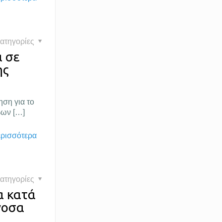
ατηγορίες
 σε
ης
ηση για το
βων
[…]
ερισσότερα
ατηγορίες
α κατά
νοσα