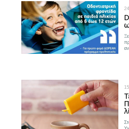
24
D
ω
Ξε
πρ
α
15
Τ
Π
λ
Στ
Υγ