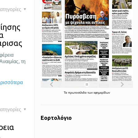
ατηγορίες
ίησης
α
άρισας
φέρεια
ναιμίας, τη
ερισσότερα
Τα
πρωτοσέλιδα
των
εφημερίδων
ατηγορίες
Εορτολόγιο
ρεια
ι