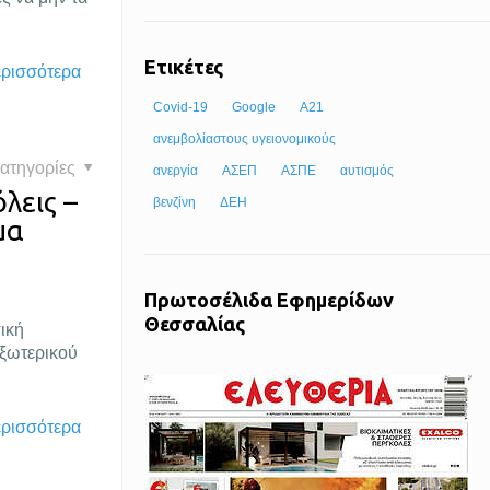
Ετικέτες
ερισσότερα
Covid-19
Google
Α21
ανεμβολίαστους υγειονομικούς
ατηγορίες
ανεργία
ΑΣΕΠ
ΑΣΠΕ
αυτισμός
λεις –
βενζίνη
ΔΕΗ
μα
Πρωτοσέλιδα Εφημερίδων
Θεσσαλίας
ική
Εξωτερικού
ερισσότερα