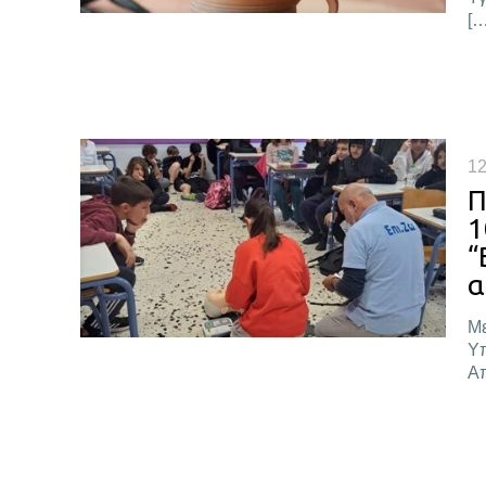
[…
12
Π
1
“
α
Με
Υπ
Απ