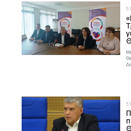
5 
«
Τ
γ
Θ
Με
Θε
Δι
5 
Π
π
Θ