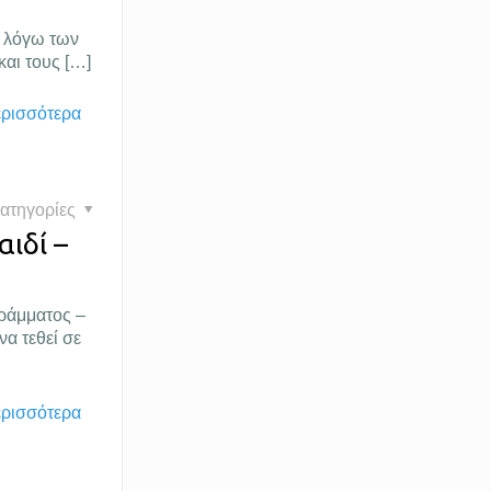
» λόγω των
και τους
[…]
ερισσότερα
ατηγορίες
αιδί –
ράμματος –
να τεθεί σε
ερισσότερα