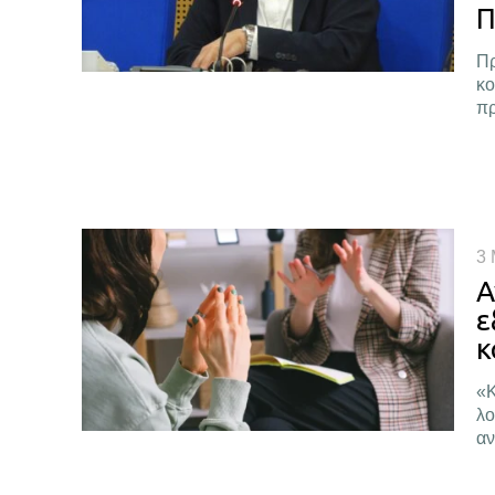
Π
Πρ
κο
πρ
3 
Α
ε
κ
«Κ
λο
αν