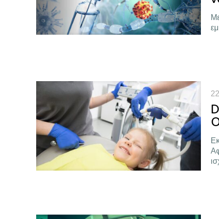
Με
εμ
22
D
Ο
Εκ
Αφ
ισ