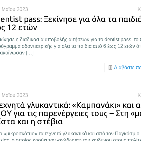
 Μαΐου 2023
Κ
entist pass: Ξεκίνησε για όλα τα παιδι
ς 12 ετών
κίνησε η διαδικασία υποβολής αιτήσεων για το dentist pass, το
όγραμμα οδοντιατρικής για όλα τα παιδιά από 6 έως 12 ετών 
νακοίνωσαν
[…]
Διαβάστε π
 Μαΐου 2023
Κ
εχνητά γλυκαντικά: «Καμπανάκι» και 
ΟΥ για τις παρενέργειες τους – Στη «
ίστα και η στέβια
ο «μικροσκόπιο» τα τεχνητά γλυκαντικά και από τον Παγκόσμι
είας, ο οποίος κρούει τον «κώδωνα» του κινδύνου στους πολίτε