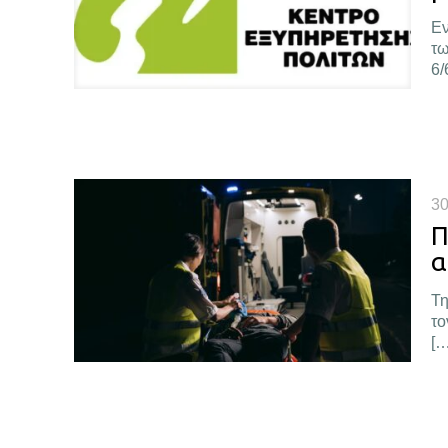
Εν
τω
6/
30
Π
α
Τη
το
[…