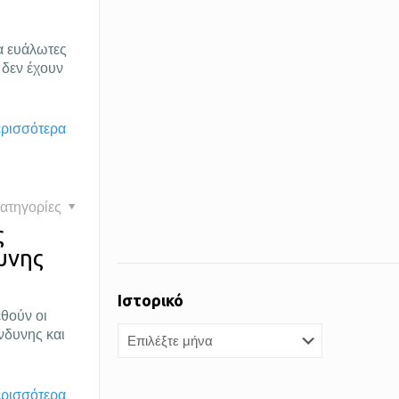
α ευάλωτες
 δεν έχουν
ερισσότερα
ατηγορίες
ς
υνης
Ιστορικό
θούν οι
Ιστορικό
νδυνης και
ερισσότερα