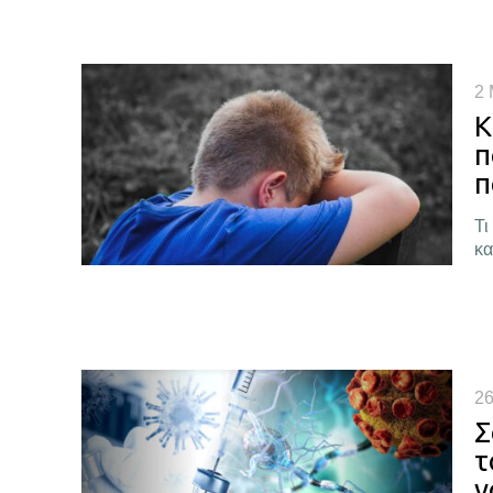
2 
Κ
π
π
Τι
κα
26
Σ
τ
ν