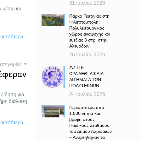
31 Ιουλίου 2026
ν μέσω και
Πάρκο Γειτονιάς στη
Φιλιππούπολη:
Πολυλειτουργικός
χώρος αναψυχής και
ερισσότερα
ευεξίας 3 στρ. στην
Αλευάδων
26 Ιουλίου 2026
ατηγορίες
ΑΣΠΕ
τέφεραν
ΩΡΑ ΔΕΘ: ΔΙΚΑΙΑ
ΑΙΤΗΜΑΤΑ ΤΩΝ
ΠΟΛΥΤΕΚΝΩΝ
24 Ιουλίου 2026
 είδηση για
ήρη διάλυση
Περισσότερα από
1.500 νήπια και
βρέφη στους
ερισσότερα
Παιδικούς Σταθμούς
του Δήμου Λαρισαίων
– Αναρτήθηκαν τα