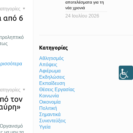
αποτελέσματα για τη
νέα χρονιά
ατηγορίες
24 Ιουλίου 2026
ά από 6
 προληπτικό
όπως
Κατηγορίες
Αθλητισμός
ερισσότερα
Απόψεις
Αφιέρωμα
Εκδηλώσεις
Εκπαίδευση
Θέσεις Εργασίας
ατηγορίες
Κοινωνία
από τον
Οικονομία
μαύρη»
Πολιτική
Σημαντικά
Συνεντεύξεις
ο Οργανισμό
Υγεία
ς να μην τα