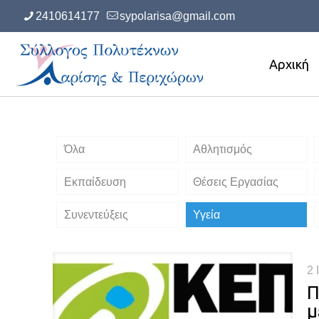
2410614177
sypolarisa@gmail.com
Αρχική
Όλα
Αθλητισμός
Εκπαίδευση
Θέσεις Εργασίας
Συνεντεύξεις
Υγεία
2 
Π
μ