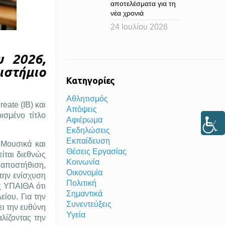
αποτελέσματα για τη
νέα χρονιά
24 Ιουλίου 2026
υ 2026,
ιστήμιο
Κατηγορίες
Αθλητισμός
eate (IB) και
Απόψεις
ισμένο τίτλο
Αφιέρωμα
Εκδηλώσεις
Εκπαίδευση
 Μουσικά και
Θέσεις Εργασίας
ίται διεθνώς
Κοινωνία
 αποστήθιση,
Οικονομία
την ενίσχυση
Πολιτική
άς ΥΠΑΙΘΑ ότι
Σημαντικά
είου. Για την
Συνεντεύξεις
ει την ευθύνη
Υγεία
λίζοντας την