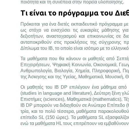
ποιότητα και τη συνέπεια στην πορεία υλοποίησης.
Τι είναι το πρόγραμμα του Δι
Πρόκειται για ένα διετές εκπαιδευτικό πρόγραμμα με 
ως στόχο να ενισχύσει τις ευκαιρίες μάθησης για
δεξιοτήτων, αναστοχασμού και επικοινωνίας σε δι
ανταποκριθούν στις προκλήσεις της σύγχρονης πρ
Δίπλωμα του ΙΒ, το οποίο είναι ισότιμο με το ελληνικ
Τα μαθήματα που θα κάνουν οι μαθητές από Σεπτέμ
Επιχειρήσεων, Ψηφιακή Κοινωνία, Οικονομικά, Γεωγρ
Ανθρωπολογία, Βιολογία, Χημεία, Πληροφορική, Περ
της Άσκησης και της Υγείας, Μαθηματικά, Μουσική, Θέ
Οι μαθητές του IB DP επιλέγουν ένα μάθημα από κ
(studies in language and literature), Δεύτερη ξένη γλ
Επιστήμες (sciences), Μαθηματικά (mathematics), Τέχ
ΙΒ DP μπορούν να διδαχθούν σε Ανώτερο Επίπεδο (Hi
τρία, και το πολύ τέσσερα, μαθήματα παρακολουθού
επίπεδο SL (150 ώρες). Τα μαθήματα SL εξασφαλίζο
ενώ τα μαθήματα HL τους επιτρέπουν να εμβαθύνουν 