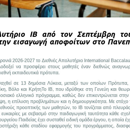
λυτήριο IB από τον Σεπτέμβρη το
την εισαγωγή αποφοίτων στο Πανεπ
ρονιά 2026-2027 το Διεθνές Απολυτήριο International Baccalaur
οδοξεί να προσφέρει στους μαθητές έναν διεθνώς αναγνωρ
διεθνή εκπαιδευτικά πρότυπα.
ισαχθεί σε 13 δημόσια Λύκεια, μεταξύ των οποίων Πρότυπα,
ίκη, Βόλο και ΚρήτηΤο IB, που ιδρύθηκε στη Γενεύη και θεωρε
δοσιακό ελληνικό πρόγραμμα, καθώς δεν επικεντρώνεται στην
έψη, η επίλυση προβλημάτων και η δημιουργικότητα. Με στόχο 
 διεθνούς προοπτικής των μαθητών, το IB τονίζεται από πλευρ
ς ευκαιρίες με σεβασμό στην παιδαγωγική ταυτότητα κάθε σχολ
γείου Παιδείας έχει συσταθεί ειδική ομάδα έργου, η οποία έχ
οστήριξη κάθε σταδίου εφαρμογής του προγράμματος, διασφα