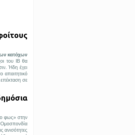
φοίτους
των κατόχων
οι του IB θα
ιν. Ήδη έχει
ο απαιτητικό
ή επέκταση σε
δημόσια
νο φως» στην
 Ομοσπονδία
ις ανισότητες