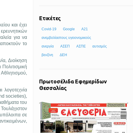
Ετικέτες
είου και έχει
Covid-19
Google
Α21
 ερευνητικών
αλεία για να
ανεμβολίαστους υγειονομικούς
 αποκτούν το
ανεργία
ΑΣΕΠ
ΑΣΠΕ
αυτισμός
βενζίνη
ΔΕΗ
ία, Διοίκηση
 Πολιτισμική
 Αθλητισμού,
Πρωτοσέλιδα Εφημερίδων
Θεσσαλίας
ι λογοτεχνία
d societies),
 μαθήματα του
 Τουλάχιστον
 υπόλοιπα σε
ντικειμένων,