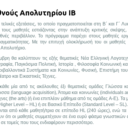
εθνούς Απολυτηρίου IB
τελικές εξετάσεις, το οποίο πραγματοποιείται στη Β΄ και Γ΄ Λυκ
 τους μαθητές εστιάζοντας στην ανάπτυξη κριτικής σκέψης,
εθνές περιβάλλον. Το πρόγραμμα παρέχει στους μαθητές εργ
αγματικότητας. Με την επιτυχή ολοκλήρωσή του οι μαθητές
ό Απολυτήριο.
βρη θα καλύπτουν τις εξής θεματικές Νέα Ελληνική Λογοτεχν
αφία, Παγκόσμια Πολιτική, Ιστορία , Φιλοσοφία Κοινωνική και
ιβαλλοντικά Συστήματα και Κοινωνίες, Φυσική, Επιστήμη του
ατρο και Εικαστικές Τέχνες.
άθε μία από τις ακόλουθες έξι θεματικές ομάδες Γλώσσα κα
ώσσα (language acquisition), Άτομα και κοινωνίες (individuals an
νες (the arts) (ή ένα επιπλέον μάθημα από τις ομάδες A-E). Τα
gher Level – HL) ή σε Βασικό Επίπεδο (Standard Level – SL).
νται από κάθε μαθητή/τρια σε επίπεδο HL (240 ώρες), ενώ τα
υν ότι οι μαθητές συμμετέχουν σε ένα ευρύ φάσμα γνωστικών α
σε τομείς που τους ενδιαφέρουν περισσότερο.