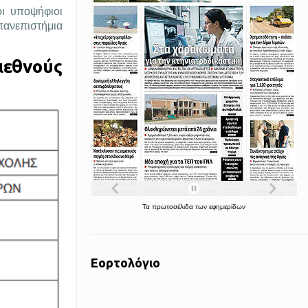
οι υποψήφιοι
 πανεπιστήμια
ιεθνούς
Τα
πρωτοσέλιδα
των
εφημερίδων
Εορτολόγιο