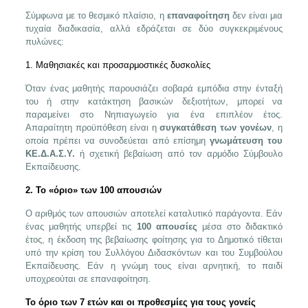
Σύμφωνα με το θεσμικό πλαίσιο, η
επαναφοίτηση
δεν είναι μια
τυχαία διαδικασία, αλλά εδράζεται σε δύο συγκεκριμένους
πυλώνες:
1. Μαθησιακές και προσαρμοστικές δυσκολίες
Όταν ένας μαθητής παρουσιάζει σοβαρά εμπόδια στην ένταξή
του ή στην κατάκτηση βασικών δεξιοτήτων, μπορεί να
παραμείνει στο Νηπιαγωγείο για ένα επιπλέον έτος.
Απαραίτητη προϋπόθεση είναι η
συγκατάθεση των γονέων
, η
οποία πρέπει να συνοδεύεται από επίσημη
γνωμάτευση του
ΚΕ.Δ.Α.Σ.Υ.
ή σχετική βεβαίωση από τον αρμόδιο Σύμβουλο
Εκπαίδευσης.
2. Το «όριο» των 100 απουσιών
Ο αριθμός των απουσιών αποτελεί καταλυτικό παράγοντα. Εάν
ένας μαθητής υπερβεί τις
100 απουσίες
μέσα στο διδακτικό
έτος, η έκδοση της βεβαίωσης φοίτησης για το Δημοτικό τίθεται
υπό την κρίση του Συλλόγου Διδασκόντων και του Συμβούλου
Εκπαίδευσης. Εάν η γνώμη τους είναι αρνητική, το παιδί
υποχρεούται σε επαναφοίτηση.
Το όριο των 7 ετών και οι προθεσμίες για τους γονείς