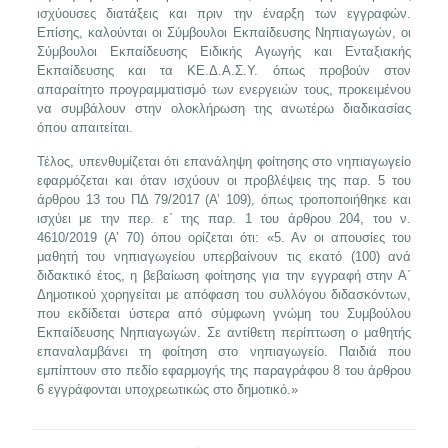
ισχύουσες διατάξεις και πριν την έναρξη των εγγραφών.
Επίσης, καλούνται οι Σύμβουλοι Εκπαίδευσης Νηπιαγωγών, οι
Σύμβουλοι Εκπαίδευσης Ειδικής Αγωγής και Ενταξιακής
Εκπαίδευσης και τα ΚΕ.Δ.Α.Σ.Υ. όπως προβούν στον
απαραίτητο προγραμματισμό των ενεργειών τους, προκειμένου
να συμβάλουν στην ολοκλήρωση της ανωτέρω διαδικασίας
όπου απαιτείται.
Τέλος, υπενθυμίζεται ότι επανάληψη φοίτησης στο νηπιαγωγείο
εφαρμόζεται και όταν ισχύουν οι προβλέψεις της παρ. 5 του
άρθρου 13 του ΠΔ 79/2017 (Α’ 109), όπως τροποποιήθηκε και
ισχύει με την περ. ε΄ της παρ. 1 του άρθρου 204, του ν.
4610/2019 (Α’ 70) όπου ορίζεται ότι: «5. Αν οι απουσίες του
μαθητή του νηπιαγωγείου υπερβαίνουν τις εκατό (100) ανά
διδακτικό έτος, η βεβαίωση φοίτησης για την εγγραφή στην Α΄
Δημοτικού χορηγείται με απόφαση του συλλόγου διδασκόντων,
που εκδίδεται ύστερα από σύμφωνη γνώμη του Συμβούλου
Εκπαίδευσης Νηπιαγωγών. Σε αντίθετη περίπτωση ο μαθητής
επαναλαμβάνει τη φοίτηση στο νηπιαγωγείο. Παιδιά που
εμπίπτουν στο πεδίο εφαρμογής της παραγράφου 8 του άρθρου
6 εγγράφονται υποχρεωτικώς στο δημοτικό.»