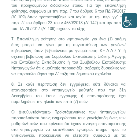
του προηγούμενου διδακτικού έτους. Για την επανάληψη
φοίτησης, σύμφωνα με την παρ. 7 του άρθρου 6 του ΠΔ 79/2017
(Α’ 109) όπως τροποποιήθηκε και ισχύει με την περ. γγ΄ της
παρ. δ΄ του άρθρου 23 του ν.4559/2018 (Α’ 142) και την παρ. 8
του ΠΔ 79 /2017 (Α΄ 109) ισχύουν τα εξής:
7.
Επανάληψη φοίτησης στο νηπιαγωγείο για ένα (1) ακόμη
έτος μπορεί να γίνει με τη συγκατάθεση των γονέων/
κηδεμόνων, όταν βεβαιώνεται με γνωμάτευση ΚΕ.Δ.Α.Σ.Υ. ή
σχετική βεβαίωση του Συμβούλου Εκπαίδευσης Ειδικής Αγωγής
και Ενταξιακής Εκπαίδευσης ή του Συμβούλου Εκπαίδευσης
Νηπιαγωγών ότι ο μαθητής παρουσιάζει σοβαρές δυσκολίες για
να παρακολουθήσει την Α΄ τάξη του δημοτικού σχολείου.
8.
Σε κάθε περίπτωση δεν εγγράφεται ούτε δύναται να
επαναφοιτήσει στο νηπιαγωγείο μαθητής που την 31η
Δεκεμβρίου του έτους εγγραφής ή επαναφοίτησης έχει
συμπληρώσει την ηλικία των επτά (7) ετών.
Οι Διευθυντές/ντριες- Προϊστάμενοι/νες των Νηπιαγωγείων
παρακαλούνται όπως ενημερώσουν τους γονείς/κηδεμόνες των
μαθητών/τριών που κρίνεται ότι έχουν ανάγκη επαναφοίτησης
στο νηπιαγωγείο να καταθέσουν εγκαίρως αίτημα προς το
νηπιαγωγείο, προκειμένου να εξεταστεί σύμφωνα με τις