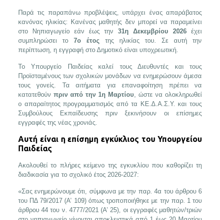
Παρά τις παραπάνω προβλέψεις, υπάρχει ένας απαράβατος
κανόνας ηλικίας: Κανένας μαθητής δεν μπορεί να παραμείνει
στο Νηπιαγωγείο εάν έως την
31η Δεκεμβρίου 2026
έχει
συμπληρώσει το
7ο έτος
της ηλικίας του. Σε αυτή την
περίπτωση, η εγγραφή στο Δημοτικό είναι υποχρεωτική.
Το Υπουργείο Παιδείας καλεί τους Διευθυντές και τους
Προϊσταμένους των σχολικών μονάδων να ενημερώσουν άμεσα
τους γονείς. Τα αιτήματα για επαναφοίτηση πρέπει να
κατατεθούν
πριν από την 1η Μαρτίου
, ώστε να ολοκληρωθεί
ο απαραίτητος προγραμματισμός από τα ΚΕ.Δ.Α.Σ.Υ. και τους
Συμβούλους Εκπαίδευσης πριν ξεκινήσουν οι επίσημες
εγγραφές της νέας χρονιάς.
Αυτή είναι η επίσημη εγκύκλιος του Υπουργείου
Παιδείας
Ακολουθεί το πλήρες κείμενο της εγκυκλίου που καθορίζει τη
διαδικασία για το σχολικό έτος 2026-2027:
«Σας ενημερώνουμε ότι, σύμφωνα με την παρ. 4α του άρθρου 6
του ΠΔ 79/2017 (Α’ 109) όπως τροποποιήθηκε με την παρ. 1 του
άρθρου 44 του ν. 4777/2021 (Α’ 25), οι εγγραφές μαθητών/τριών
στο νηπιαγωγείο γίνονται αποκλειστικά από 1 έως 20 Μαρτίου