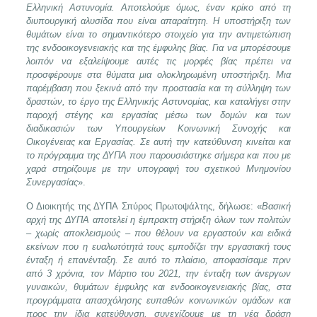
Ελληνική Αστυνομία. Αποτελούμε όμως, έναν κρίκο από τη
διυπουργική αλυσίδα που είναι απαραίτητη. Η υποστήριξη των
θυμάτων είναι το σημαντικότερο στοιχείο για την αντιμετώπιση
της ενδοοικογενειακής και της έμφυλης βίας. Για να μπορέσουμε
λοιπόν να εξαλείψουμε αυτές τις μορφές βίας πρέπει να
προσφέρουμε στα θύματα μια ολοκληρωμένη υποστήριξη. Μια
παρέμβαση που ξεκινά από την προστασία και τη σύλληψη των
δραστών, το έργο της Ελληνικής Αστυνομίας, και καταλήγει στην
παροχή στέγης και εργασίας μέσω των δομών και των
διαδικασιών των Υπουργείων Κοινωνική Συνοχής και
Οικογένειας και Εργασίας. Σε αυτή την κατεύθυνση κινείται και
το πρόγραμμα της ΔΥΠΑ που παρουσιάστηκε σήμερα και που με
χαρά στηρίζουμε με την υπογραφή του σχετικού Μνημονίου
Συνεργασίας
».
Ο Διοικητής της ΔΥΠΑ Σπύρος Πρωτοψάλτης, δήλωσε: «
Βασική
αρχή της ΔΥΠΑ αποτελεί η έμπρακτη στήριξη όλων των πολιτών
– χωρίς αποκλεισμούς – που θέλουν να εργαστούν και ειδικά
εκείνων που η ευαλωτότητά τους εμποδίζει την εργασιακή τους
ένταξη ή επανένταξη. Σε αυτό το πλαίσιο, αποφασίσαμε πριν
από 3 χρόνια, τον Μάρτιο του 2021, την ένταξη των άνεργων
γυναικών, θυμάτων έμφυλης και ενδοοικογενειακής βίας, στα
προγράμματα απασχόλησης ευπαθών κοινωνικών ομάδων και
προς την ίδια κατεύθυνση, συνεχίζουμε με τη νέα δράση