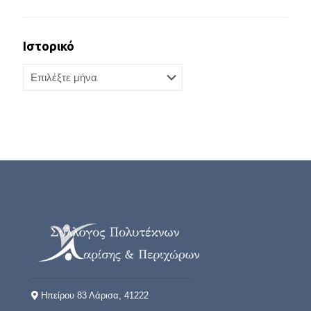
Ιστορικό
Ιστορικό
Ηπείρου 83 Λάρισα, 41222