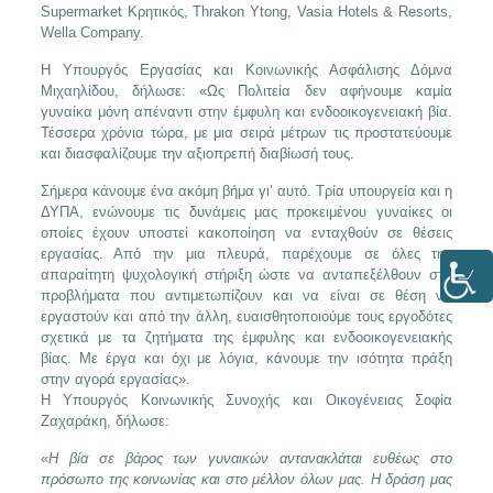
Supermarket Κρητικός, Thrakon Ytong, Vasia Hotels & Resorts,
Wella Company.
Η Υπουργός Εργασίας και Κοινωνικής Ασφάλισης Δόμνα
Μιχαηλίδου, δήλωσε: «Ως Πολιτεία δεν αφήνουμε καμία
γυναίκα μόνη απέναντι στην έμφυλη και ενδοοικογενειακή βία.
Τέσσερα χρόνια τώρα, με μια σειρά μέτρων τις προστατεύουμε
και διασφαλίζουμε την αξιοπρεπή διαβίωσή τους.
Σήμερα κάνουμε ένα ακόμη βήμα γι’ αυτό. Τρία υπουργεία και η
ΔΥΠΑ, ενώνουμε τις δυνάμεις μας προκειμένου γυναίκες οι
οποίες έχουν υποστεί κακοποίηση να ενταχθούν σε θέσεις
εργασίας. Από την μια πλευρά, παρέχουμε σε όλες την
απαραίτητη ψυχολογική στήριξη ώστε να ανταπεξέλθουν στα
προβλήματα που αντιμετωπίζουν και να είναι σε θέση να
εργαστούν και από την άλλη, ευαισθητοποιούμε τους εργοδότες
σχετικά με τα ζητήματα της έμφυλης και ενδοοικογενειακής
βίας. Με έργα και όχι με λόγια, κάνουμε την ισότητα πράξη
στην αγορά εργασίας».
Η Υπουργός Κοινωνικής Συνοχής και Οικογένειας Σοφία
Ζαχαράκη, δήλωσε:
«
Η βία σε βάρος των γυναικών αντανακλάται ευθέως στο
πρόσωπο της κοινωνίας και στο μέλλον όλων μας. Η δράση μας