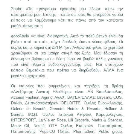
Σοφία: «Το πρόγραμμα εργασίας μου έδωσε πίσω την
αξιοπρέπειά μου! Επίσης – έστω ότι ίσως θα μπορούσε να δει
κάποιος να λαμβάνουμε κάτι πιο πάνω από τον κατώτατο
μισθό, όπως και η
φορολογία να είναι διαφορετική. Αυτό το πολύ θετικό είναι ότι
βγήκα από το σπίτι, πήγα δουλειά, έκανα νέους φίλους. Οι
κυρίες και οι κύριοι στη ΔΥΠΑ ήταν Άνθρωποι, φίλοι, το χέρι που
χρειαζόμουν σε μια μαύρη στιγμή της ζωής. Μου έδωσαν τη
δύναμη να βρίσκομαι σε θέση τώρα να βοηθώ άλλες γυναίκες
που είναι θύματα ενδοοικογενειακής βίας. Ναι υπάρχουν
κάποια θεματάκια που πρέπει να διορθωθούν, ΑΛΛΑ ένα
μεγάλο ευχαριστώ».
Οι εταιρείες που συμμετέχουν και στηρίζουν τη δράση
«Ανεξάρτητη Δυνατή Ελεύθερη» είναι: ΑΒ Βασιλόπουλος,
Access Fashion, Agrino, AVAX, BAYER ΕΛΛΑΣ, Βενέτης, CQS,
Daikin, Δειπνοσοφιστήριον, DELOITTE, Όμιλος Ευρωκλινικής,
Galerie de Beauté, Grecotel Hotels & Resorts, Holland &
Barrett, ΙΑΣΩ, Όμιλος Ιατρικού Αθηνών, Καραμολέγκος,
INTERSPORT, La Vie en Rose, Lili Drogerie, Marks & Spencer,
Motor Oil, Nestlé, ΟΤΕ Όμιλος Εταιρειών, Παπαστράτος,
Παπουτσάνης, PepsiCO Hellas, Pharmathen, Public group,