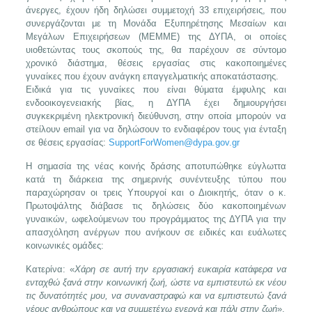
άνεργες, έχουν ήδη δηλώσει συμμετοχή 33 επιχειρήσεις, που
συνεργάζονται με τη Μονάδα Εξυπηρέτησης Μεσαίων και
Μεγάλων Επιχειρήσεων (ΜΕΜΜΕ) της ΔΥΠΑ, οι οποίες
υιοθετώντας τους σκοπούς της, θα παρέχουν σε σύντομο
χρονικό διάστημα, θέσεις εργασίας στις κακοποιημένες
γυναίκες που έχουν ανάγκη επαγγελματικής αποκατάστασης.
Ειδικά για τις γυναίκες που είναι θύματα έμφυλης και
ενδοοικογενειακής βίας, η ΔΥΠΑ έχει δημιουργήσει
συγκεκριμένη ηλεκτρονική διεύθυνση, στην οποία μπορούν να
στείλουν email για να δηλώσουν το ενδιαφέρον τους για ένταξη
σε θέσεις εργασίας:
SupportForWomen@dypa.gov.gr
Η σημασία της νέας κοινής δράσης αποτυπώθηκε εύγλωττα
κατά τη διάρκεια της σημερινής συνέντευξης τύπου που
παραχώρησαν οι τρεις Υπουργοί και ο Διοικητής, όταν ο κ.
Πρωτοψάλτης διάβασε τις δηλώσεις δύο κακοποιημένων
γυναικών, ωφελούμενων του προγράμματος της ΔΥΠΑ για την
απασχόληση ανέργων που ανήκουν σε ειδικές και ευάλωτες
κοινωνικές ομάδες:
Κατερίνα: «
Χάρη σε αυτή την εργασιακή ευκαιρία κατάφερα να
ενταχθώ ξανά στην κοινωνική ζωή, ώστε να εμπιστευτώ εκ νέου
τις δυνατότητές μου, να συναναστραφώ και να εμπιστευτώ ξανά
νέους ανθρώπους και να συμμετέχω ενεργά και πάλι στην ζωή
».