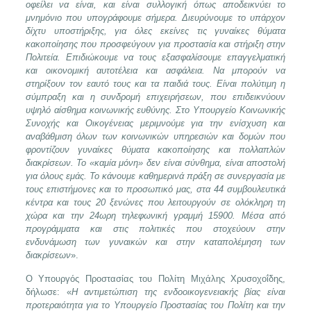
οφείλει να είναι, και είναι συλλογική όπως αποδεικνύει το
μνημόνιο που υπογράφουμε σήμερα. Διευρύνουμε το υπάρχον
δίχτυ υποστήριξης, για όλες εκείνες τις γυναίκες θύματα
κακοποίησης που προσφεύγουν για προστασία και στήριξη στην
Πολιτεία. Επιδιώκουμε να τους εξασφαλίσουμε επαγγελματική
και οικονομική αυτοτέλεια και ασφάλεια. Να μπορούν να
στηρίξουν τον εαυτό τους και τα παιδιά τους. Είναι πολύτιμη η
σύμπραξη και η συνδρομή επιχειρήσεων, που επιδεικνύουν
υψηλό αίσθημα κοινωνικής ευθύνης. Στο Υπουργείο Κοινωνικής
Συνοχής και Οικογένειας μεριμνούμε για την ενίσχυση και
αναβάθμιση όλων των κοινωνικών υπηρεσιών και δομών που
φροντίζουν γυναίκες θύματα κακοποίησης και πολλαπλών
διακρίσεων. Το «καμία μόνη» δεν είναι σύνθημα, είναι αποστολή
για όλους εμάς. Το κάνουμε καθημερινά πράξη σε συνεργασία με
τους επιστήμονες και το προσωπικό μας, στα 44 συμβουλευτικά
κέντρα και τους 20 ξενώνες που λειτουργούν σε ολόκληρη τη
χώρα και την 24ωρη τηλεφωνική γραμμή 15900. Μέσα από
προγράμματα και στις πολιτικές που στοχεύουν στην
ενδυνάμωση των γυναικών και στην καταπολέμηση των
διακρίσεων
».
Ο Υπουργός Προστασίας του Πολίτη Μιχάλης Χρυσοχοΐδης,
δήλωσε: «
Η αντιμετώπιση της ενδοοικογενειακής βίας είναι
προτεραιότητα για το Υπουργείο Προστασίας του Πολίτη και την