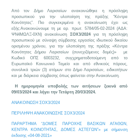
Από τον Δήμο Λαρισαίων ανακοινώθηκε η πρόσληψη
προσωπικού για την υλοποίηση της πράξης “Κέντρα
Κοινότητας”. Πιο συγκεκριμένα η ανακοίνωση έχει ως
εξής:Ανακοινώνουμε τη με αρ. πρωτ. 5784/05-02-2024 (ΑΔΑ:
ΨΝ4ΜΩΛΞ-0ΧΝ) ανακοίνωση
ΣΟΧ3/2024
για τη πρόσληψη
προσωπικού με σύναψη σύμβασης εργασίας ιδιωτικού δικαίου
ορισμένου χρόνου, για την υλοποίηση της πράξης «Κέντρα
Κοινότητας Δήμου Λαρισαίων (συνεχιζόμενες δομές)» με
Κωδικό ΟΠΣ 6003232, συγχρηματοδοτούμενη από το
Ευρωπαϊκό Κοινωνικό Ταμείο και από εθνικούς πόρους,
συνολικά τριών (3) ατόμων στο Δήμο Λαρισαίων, ειδικοτήτων
και με διάρκεια σύμβασης όπως φαίνεται στην Ανακοίνωση.
Η ημερομηνία υποβολής των αιτήσεων ξεκινά από
09/03/2024 και λήγει την Τετάρτη 20/03/2024.
ΑΝΑΚΟΙΝΩΣΗ ΣΟΧ3/2024
ΠΕΡΙΛΗΨΗ ΑΝΑΚΟΙΝΩΣΗΣ ΣΟΧ3/2024
ΠΑΡΑΡΤΗΜΑ “ΔΟΜΕΣ ΠΑΡΟΧΗΣ ΒΑΣΙΚΩΝ ΑΓΑΘΩΝ,
ΚΕΝΤΡΑ ΚΟΙΝΟΤΗΤΑΣ, ΔΟΜΕΣ ΑΣΤΕΓΩΝ”» με σήμανση
έκδοσης «04-08-2021»