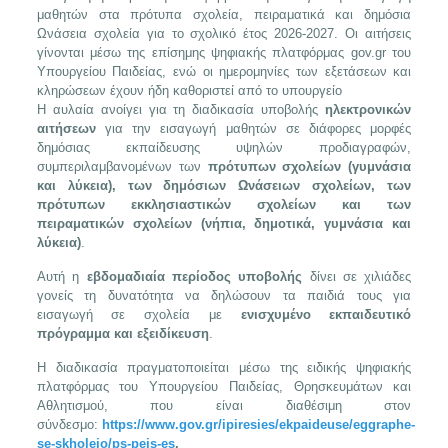
μαθητών στα πρότυπα σχολεία, πειραματικά και δημόσια
Ωνάσεια σχολεία για το σχολικό έτος 2026‑2027. Οι αιτήσεις
γίνονται μέσω της επίσημης ψηφιακής πλατφόρμας gov.gr του
Υπουργείου Παιδείας, ενώ οι ημερομηνίες των εξετάσεων και
κληρώσεων έχουν ήδη καθοριστεί από το υπουργείο
Η αυλαία ανοίγει για τη διαδικασία υποβολής
ηλεκτρονικών
αιτήσεων
για την εισαγωγή μαθητών σε διάφορες μορφές
δημόσιας εκπαίδευσης υψηλών προδιαγραφών,
συμπεριλαμβανομένων των
πρότυπων σχολείων (γυμνάσια
και λύκεια), των δημόσιων Ωνάσειων σχολείων, των
πρότυπων εκκλησιαστικών σχολείων και των
πειραματικών σχολείων (νήπια, δημοτικά, γυμνάσια και
λύκεια)
.
Αυτή η
εβδομαδιαία περίοδος υποβολής
δίνει σε χιλιάδες
γονείς τη δυνατότητα να δηλώσουν τα παιδιά τους για
εισαγωγή σε σχολεία με
ενισχυμένο εκπαιδευτικό
πρόγραμμα και εξειδίκευση
.
Η διαδικασία πραγματοποιείται μέσω της ειδικής ψηφιακής
πλατφόρμας του Υπουργείου Παιδείας, Θρησκευμάτων και
Αθλητισμού, που είναι διαθέσιμη στον
σύνδεσμο:
https://www.gov.gr/ipiresies/ekpaideuse/eggraphe-
se-skholeio/ps-peis-es
.