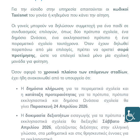
Για την είσοδο στην υπηρεσία απαιτούνται οι
κωδικοί
Taxisnet
του γονέα ή κηδεμόνα που κάνει την αίτηση.
Οι γονείς μπορούν να δηλώσουν συμμετοχή για ένα παιδί σε
συνδυασμούς επιλογών, όπως δύο πρότυπα σχολεία, ένα
δημόσιο Ωνάσειο, ένα εκκλησιαστικό πρότυπο ή ένα
πειραματικό σχολείο ταυτόχρονα. Όταν έχουν δηλωθεί
παραπάνω από μία επιλογές, πρέπει να οριστεί
σειρά
προτίμησης
, ώστε να επιλεγεί τελικά μόνο μία σχολική
μονάδα για φοίτηση.
Όσον αφορά το
χρονικό πλαίσιο των επόμενων σταδίων
,
έχει ήδη ανακοινωθεί από το υπουργείο ότι:
Η
δημόσια κλήρωση
για τα πειραματικά σχολεία και
η
κατάταξη προτεραιότητας
για τα πρότυπα, πρότυπα
εκκλησιαστικά και δημόσια Ωνάσεια σχολεία θα
γίνει
Παρασκευή 24 Απριλίου 2026
.
Η
δοκιμασία δεξιοτήτων
εισαγωγής για τα πρότυπα και
εκκλησιαστικά σχολεία θα διεξαχθεί
Σάββατο 25
Απριλίου 2026
, εξετάζοντας δεξιότητες στην ελληνική
γλώσσα, στα μαθηματικά και στις θρησκευτικές έννοιες για
τα εκκλησιαστικά.