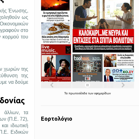
ϊκής Ένωσης,
σχοληθούν ως
 Οικονομικών
γγραφούν στο
ν κορμού του
ων χωρών της
εύθυνση της
υμε να δούμε
Τα
πρωτοσέλιδα
των
εφημερίδων
δονίας
ύ άλλων, τα
Εορτολόγιο
ν (Π.Ε. 72),
και ιδιωτική
Π.Ε. Ειδικών