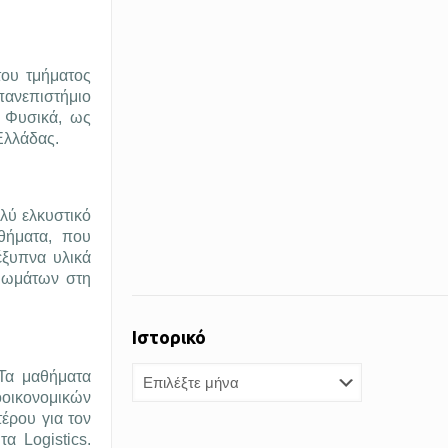
του τμήματος
 πανεπιστήμιο
 Φυσικά, ως
Ελλάδας.
ολύ ελκυστικό
θήματα, που
έξυπνα υλικά
αιωμάτων στη
Ιστορικό
Ιστορικό
 Τα μαθήματα
οοικονομικών
έρου για τον
α Logistics.