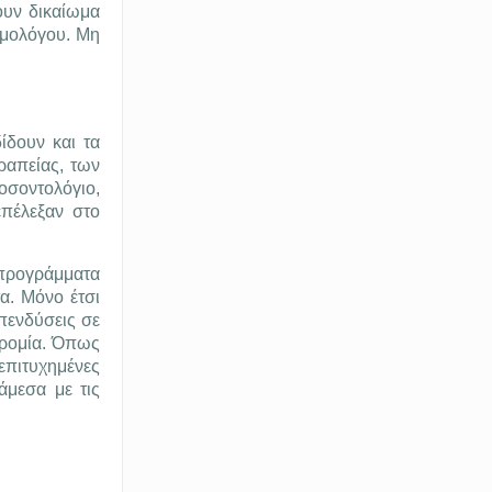
ουν δικαίωμα
ομολόγου. Μη
ίδουν και τα
ραπείας, των
οσοντολόγιο,
επέλεξαν στο
προγράμματα
α. Μόνο έτσι
πενδύσεις σε
δρομία. Όπως
πιτυχημένες
άμεσα με τις