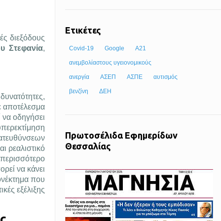
Ετικέτες
ές διεξόδους
υ Στεφανία
,
Covid-19
Google
Α21
ανεμβολίαστους υγειονομικούς
ανεργία
ΑΣΕΠ
ΑΣΠΕ
αυτισμός
βενζίνη
ΔΕΗ
δυνατότητες,
ε αποτέλεσμα
 να οδηγήσει
υπερεκτίμηση
Πρωτοσέλιδα Εφημερίδων
κατευθύνσεων
Θεσσαλίας
ι ρεαλιστικό
 περισσότερο
ορεί να κάνει
ονέκτημα που
ικές εξέλιξης
ς