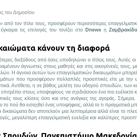
υς του Δημοσίου
 από τον τίτλο τους, προσφέρουν περισσότερες επαγγελματικ
 έγκαιρα τις επιλογές του τονίζει στο
Dnews
η
Ζαμβρακίδο
καιώματα κάνουν τη διαφορά
ες διεξόδους από όσες υποδηλώνει ο τίτλος τους. Αυτές οι 
αμένουν άγνωστες στους μαθητές και στις οικογένειές τους, μ
ολών. Η άγνοια αυτών των επαγγελματικών δικαιωμάτων μπορεί
μημάτων που προσφέρουν πολλαπλές προοπτικές είτε με την 
τικά. Αντίθετα, η σε βάθος μελέτη του οδηγού σπουδών, των 
πιτρέπει στους υποψηφίους να σχεδιάσουν ένα πιο ευέλικτο κα
κές τους κλίσεις όσο και στις ανάγκες της αγοράς. Σήμερα,
το πού θα εισαχθεί ένας υποψήφιος, αλλά το τι πραγματικά μπ
 δικαιώματα δεν αποτελούν μια λεπτομέρεια αλλά είναι το πλε
ογές, μεγαλύτερη επαγγελματική ευελιξία και καλύτερες προοπτ
 Σπουδών, Πανεπιστήμιο Μακεδονία