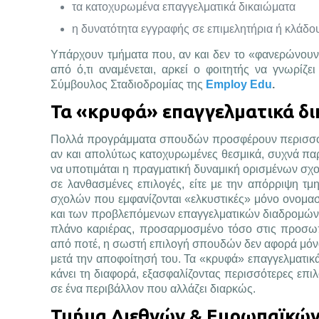
τα κατοχυρωμένα επαγγελματικά δικαιώματα
η δυνατότητα εγγραφής σε επιμελητήρια ή κλάδο
Υπάρχουν τμήματα που, αν και δεν το «φανερώνουν»
από ό,τι αναμένεται, αρκεί ο φοιτητής να γνωρίζει
Σύμβουλος Σταδιοδρομίας της
Employ Edu
.
Τα «κρυφά» επαγγελματικά δι
Πολλά προγράμματα σπουδών προσφέρουν περισσότερ
αν και απολύτως κατοχυρωμένες θεσμικά, συχνά παρ
να υποτιμάται η πραγματική δυναμική ορισμένων σχ
σε λανθασμένες επιλογές, είτε με την απόρριψη τ
σχολών που εμφανίζονται «ελκυστικές» μόνο ονομασ
και των προβλεπόμενων επαγγελματικών διαδρομών ε
πλάνο καριέρας, προσαρμοσμένο τόσο στις προσωπι
από ποτέ, η σωστή επιλογή σπουδών δεν αφορά μόνο 
μετά την αποφοίτησή του. Τα «κρυφά» επαγγελματικά
κάνει τη διαφορά, εξασφαλίζοντας περισσότερες επιλ
σε ένα περιβάλλον που αλλάζει διαρκώς.
Τμήμα Διεθνών & Ευρωπαϊκών