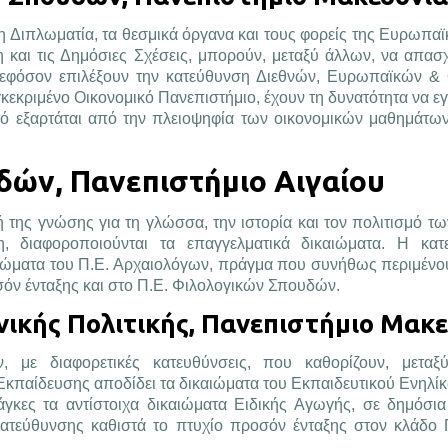
τη Διπλωματία, τα θεσμικά όργανα και τους φορείς της Ευρωπα
η και τις Δημόσιες Σχέσεις, μπορούν, μεταξύ άλλων, να απα
, εφόσον επιλέξουν την κατεύθυνση Διεθνών, Ευρωπαϊκών &
εκριμένο Οικονομικό Πανεπιστήμιο, έχουν τη δυνατότητα να ε
τό εξαρτάται από την πλειοψηφία των οικονομικών μαθημάτω
ών, Πανεπιστήμιο Αιγαίου
 της γνώσης για τη γλώσσα, την ιστορία και τον πολιτισμό τ
, διαφοροποιούνται τα επαγγελματικά δικαιώματα. Η κατ
ικαιώματα του Π.Ε. Αρχαιολόγων, πράγμα που συνήθως περιμένο
οσόν ένταξης και στο Π.Ε. Φιλολογικών Σπουδών.
νικής Πολιτικής, Πανεπιστήμιο Μακε
με διαφορετικές κατευθύνσεις, που καθορίζουν, μεταξ
κπαίδευσης αποδίδει τα δικαιώματα του Εκπαιδευτικού Ενηλίκω
κες τα αντίστοιχα δικαιώματα Ειδικής Αγωγής, σε δημόσια 
κατεύθυνσης καθιστά το πτυχίο προσόν ένταξης στον κλάδο 