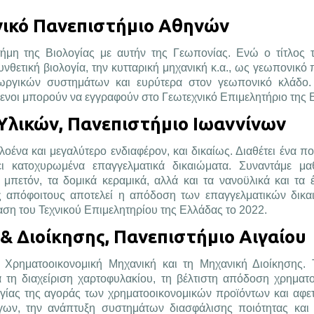
νικό Πανεπιστήμιο Αθηνών
τήμη της Βιολογίας με αυτήν της Γεωπονίας. Ενώ ο τίτλος 
συνθετική βιολογία, την κυτταρική μηχανική κ.α., ως γεωπονικό
εωργικών συστημάτων και ευρύτερα στον γεωπονικό κλάδο.
μενοι μπορούν να εγγραφούν στο Γεωτεχνικό Επιμελητήριο της 
Υλικών, Πανεπιστήμιο Ιωαννίνων
οένα και μεγαλύτερο ενδιαφέρον, και δικαίως. Διαθέτει ένα π
κατοχυρωμένα επαγγελματικά δικαιώματα. Συναντάμε μα
μπετόν, τα δομικά κεραμικά, αλλά και τα νανοϋλικά και τα 
υς απόφοιτους αποτελεί η απόδοση των επαγγελματικών δικ
ση του Τεχνικού Επιμελητηρίου της Ελλάδας το 2022.
& Διοίκησης, Πανεπιστήμιο Αιγαίου
η Χρηματοοικονομική Μηχανική και τη Μηχανική Διοίκησης.
ια τη διαχείριση χαρτοφυλακίου, τη βέλτιστη απόδοση χρηματ
γίας της αγοράς των χρηματοοικονομικών προϊόντων και αφετ
γων, την ανάπτυξη συστημάτων διασφάλισης ποιότητας και τ