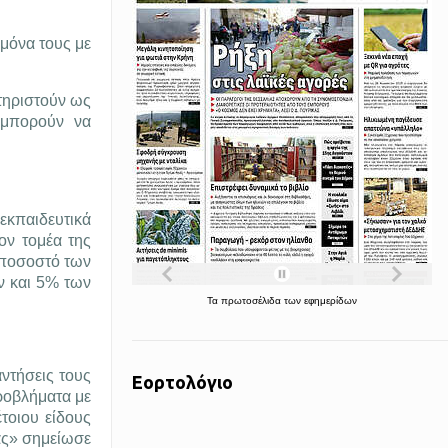
μόνα τους με
τηριστούν ως
 μπορούν να
εκπαιδευτικά
ον τομέα της
 ποσοστό των
ν και 5% των
Τα
πρωτοσέλιδα
των
εφημερίδων
ντήσεις τους
Εορτολόγιο
προβλήματα με
τοιου είδους
ας» σημείωσε