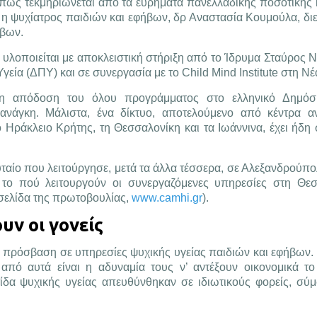
όπως τεκμηριώνεται από τα ευρήματα πανελλαδικής ποσοτικής κ
η ψυχίατρος παιδιών και εφήβων, δρ Αναστασία Κουμούλα, διε
ήβων.
λοποιείται με αποκλειστική στήριξη από το Ίδρυμα Σταύρος Νι
γεία (ΔΠΥ) και σε συνεργασία με το Child Mind Institute στη Ν
, η απόδοση του όλου προγράμματος στο ελληνικό Δημόσ
ανάγκη. Μάλιστα, ένα δίκτυο, αποτελούμενο από κέντρα α
Ηράκλειο Κρήτης, τη Θεσσαλονίκη και τα Ιωάννινα, έχει ήδη 
ταίο που λειτούργησε, μετά τα άλλα τέσσερα, σε Αλεξανδρούπο
 το πού λειτουργούν οι συνεργαζόμενες υπηρεσίες στη Θεσ
οσελίδα της πρωτοβουλίας,
www.camhi.gr
).
υν οι γονείς
ν πρόσβαση σε υπηρεσίες ψυχικής υγείας παιδιών και εφήβων. 
 από αυτά είναι η αδυναμία τους ν’ αντέξουν οικονομικά τ
τίδα ψυχικής υγείας απευθύνθηκαν σε ιδιωτικούς φορείς, σύ