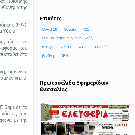
αι ποιοτικής
υθύντρια της
Ετικέτες
άρχος (ΙΣΝ),
Covid-19
Google
Α21
έα Υόρκη.
ανεμβολίαστους υγειονομικούς
ιο, ώστε να
ανεργία
ΑΣΕΠ
ΑΣΠΕ
αυτισμός
ναφοράς του
συσταθεί στο
βενζίνη
ΔΕΗ
λη, Ιωάννινα,
σαλονίκη, οι
Πρωτοσέλιδα Εφημερίδων
Θεσσαλίας
Είδαμε ότι τα
ο κόστος των
μφωνα με την