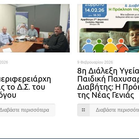
 2026
9 Φεβρουαρίου 2026
8η Διάλεξη Υγεία
περιφερειάρχη
Παιδική Παχυσα
ς το Δ.Σ. του
Διαβήτης: Η Πρ
όγου
της Νέας Γενιάς
Διαβάστε περισσότερα
Διαβάστε περισσότ