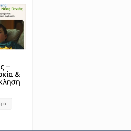
ς –
ρκία &
όκληση
ερα