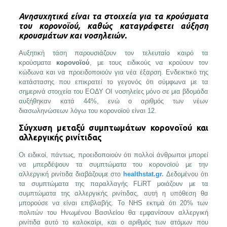
Ανησυχητικά είναι τα στοιχεία για τα κρούσματα
του κορονοϊού, καθώς καταγράφετει αύξηση
κρουσμάτων και νοσηλειών.
Αυξητική τάση παρουσιάζουν τον τελευταίο καιρό τα
κρούσματα
κορονοϊού
, με τους ειδικούς να κρούουν τον
κώδωνα και να προειδοποιούν για νέα έξαρση. Ενδεικτικό της
κατάστασης που επικρατεί το γεγονός ότι σύμφωνα με τα
σημερινά στοιχεία του ΕΟΔΥ ΟΙ νοσηλείες μόνο σε μια βδομάδα
αυξήθηκαν κατά 44%, ενώ ο αριθμός των νέων
διασωληνώσεων λόγω του κορονοϊού είναι 12.
Σύγχυση μεταξύ συμπτωμάτων κορονοϊού και
αλλεργικής ρινίτιδας
Οι ειδικοί, πάντως, προειδοποιούν ότι πολλοί άνθρωποι μπορεί
να μπερδέψουν τα συμπτώματα του κορονοϊού με την
αλλεργική ρινίτιδα διαβάζουμε στο
healthstat.gr.
Δεδομένου ότι
τα συμπτώματα της παραλλαγής FLiRT μοιάζουν με τα
συμπτώματα της αλλεργικής ρινίτιδας, αυτή η υπόθεση θα
μπορούσε να είναι επιβλαβής. Το NHS εκτιμά ότι 20% των
πολιτών του Ηνωμένου Βασιλείου θα εμφανίσουν αλλεργική
ρινίτιδα αυτό το καλοκαίρι, και ο αριθμός των ατόμων που