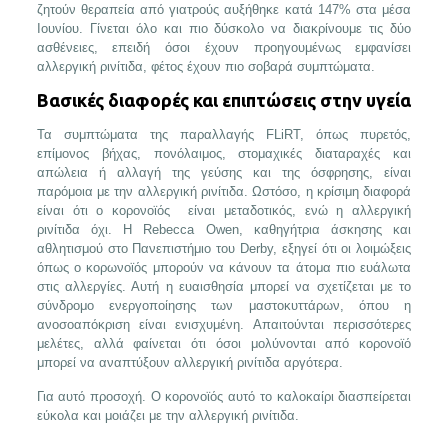
ζητούν θεραπεία από γιατρούς αυξήθηκε κατά 147% στα μέσα
Ιουνίου. Γίνεται όλο και πιο δύσκολο να διακρίνουμε τις δύο
ασθένειες, επειδή όσοι έχουν προηγουμένως εμφανίσει
αλλεργική ρινίτιδα, φέτος έχουν πιο σοβαρά συμπτώματα.
Βασικές διαφορές και επιπτώσεις στην υγεία
Τα συμπτώματα της παραλλαγής FLiRT, όπως πυρετός,
επίμονος βήχας, πονόλαιμος, στομαχικές διαταραχές και
απώλεια ή αλλαγή της γεύσης και της όσφρησης, είναι
παρόμοια με την αλλεργική ρινίτιδα. Ωστόσο, η κρίσιμη διαφορά
είναι ότι ο κορονοϊός είναι μεταδοτικός, ενώ η αλλεργική
ρινίτιδα όχι. Η Rebecca Owen, καθηγήτρια άσκησης και
αθλητισμού στο Πανεπιστήμιο του Derby, εξηγεί ότι οι λοιμώξεις
όπως ο κορωνοϊός μπορούν να κάνουν τα άτομα πιο ευάλωτα
στις αλλεργίες. Αυτή η ευαισθησία μπορεί να σχετίζεται με το
σύνδρομο ενεργοποίησης των μαστοκυττάρων, όπου η
ανοσοαπόκριση είναι ενισχυμένη. Απαιτούνται περισσότερες
μελέτες, αλλά φαίνεται ότι όσοι μολύνονται από κορονοϊό
μπορεί να αναπτύξουν αλλεργική ρινίτιδα αργότερα.
Για αυτό προσοχή. Ο κορονοϊός αυτό το καλοκαίρι διασπείρεται
εύκολα και μοιάζει με την αλλεργική ρινίτιδα.