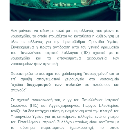
Δεν φαίνεται να είδαν με καλό μάτι τις αλλαγές που φέρνει το
νομοσχέδιο, το οποίο ετοιμάζεται να καταθέσει η κυβέρνηση με
όλες τις αλλαγές για την Πρωτοβάθμια Φροντίδα Υγείας.
Συγκεκριμένα η πρώτη αντίδραση από τον γενικό γραμματέα
του Πανελλήνιου Ιατρικού Συλλόγου (ΠΙΣ) σχετικά με το
νομοσχέδιο και τα απογευματινά χειρουργεία των
νοσοκομείων ήταν αρνητική.
Χαρακτηρίζει το σύστημα του gatekeeping “παρωχημένο” και τα
επ’ αμοιβή απογευματινά χειρουργεία στα νοσοκομεία
“σχέδιο
διαχωρισμού των πολιτών
σε πλούσιους και
φτωχούς”.
Σε σχετική ανακοίνωσή του, ο γγ του Πανελλήνιου Ιατρικού
Συλλόγου (ΠΙΣ) και Αγγειοχειρουργός, Γιώργος Ελευθερίου,
τονίζει ότι δεν υπάρχει επίσημη ενημέρωση από την πλευρά του
Υπουργείου Υγείας για τις επικείμενες αλλαγές, ενώ οι γιατροί
του Πανελλήνιου Ιατρικού Συλλόγου παγίως είναι αντίθετοι με
το σύστημα παραπομπών (gatekeeping), το οποίο