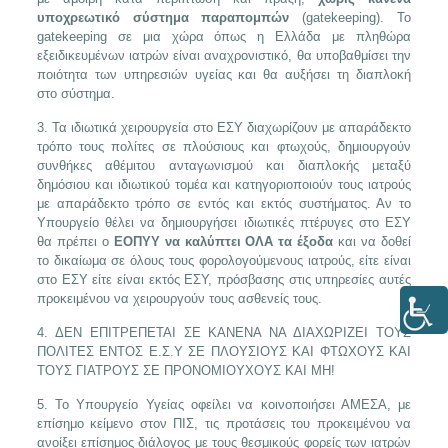
υποχρεωτικό σύστημα παραπομπών
(gatekeeping). To
gatekeeping σε μια χώρα όπως η Ελλάδα με πληθώρα
εξειδικευμένων ιατρών είναι αναχρονιστικό, θα υποβαθμίσει την
ποιότητα των υπηρεσιών υγείας και θα αυξήσει τη διαπλοκή
στο σύστημα.
3. Τα ιδιωτικά χειρουργεία στο ΕΣΥ διαχωρίζουν με απαράδεκτο
τρόπο τους πολίτες σε πλούσιους και φτωχούς, δημιουργούν
συνθήκες αθέμιτου ανταγωνισμού και διαπλοκής μεταξύ
δημόσιου και ιδιωτικού τομέα και κατηγοριοποιούν τους ιατρούς
με απαράδεκτο τρόπο σε εντός και εκτός συστήματος. Αν το
Υπουργείο θέλει να δημιουργήσει ιδιωτικές πτέρυγες στο ΕΣΥ
θα πρέπει ο
ΕΟΠΥΥ να καλύπτει ΟΛΑ τα έξοδα
και να δοθεί
το δικαίωμα σε όλους τους φορολογούμενους ιατρούς, είτε είναι
στο ΕΣΥ είτε είναι εκτός ΕΣΥ, πρόσβασης στις υπηρεσίες αυτές
προκειμένου να χειρουργούν τους ασθενείς τους.
4. ΔΕΝ ΕΠΙΤΡΕΠΕΤΑΙ ΣΕ ΚΑΝΕΝΑ ΝΑ ΔΙΑΧΩΡΙΖΕΙ ΤΟΥΣ
ΠΟΛΙΤΕΣ ΕΝΤΟΣ Ε.Σ.Υ ΣΕ ΠΛΟΥΣΙΟΥΣ ΚΑΙ ΦΤΩΧΟΥΣ ΚΑΙ
ΤΟΥΣ ΓΙΑΤΡΟΥΣ ΣΕ ΠΡΟΝΟΜΙΟΥΧΟΥΣ ΚΑΙ ΜΗ!
5. Το Υπουργείο Υγείας οφείλει να κοινοποιήσει ΑΜΕΣΑ, με
επίσημο κείμενο στον ΠΙΣ, τις προτάσεις του προκειμένου να
ανοίξει επίσημος διάλογος με τους θεσμικούς φορείς των ιατρών