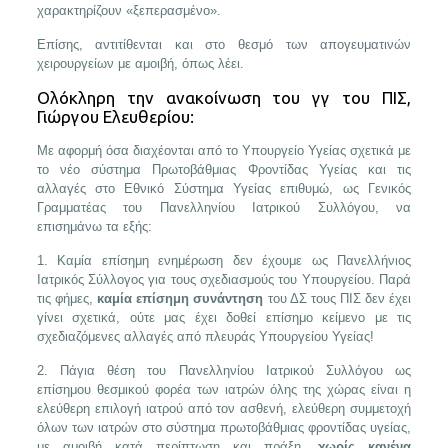
χαρακτηρίζουν «ξεπερασμένο».
Επίσης, αντιτίθενται και στο θεσμό των απογευματινών
χειρουργείων με αμοιβή, όπως λέει.
Oλόκληρη την ανακοίνωση του γγ του ΠΙΣ,
Γιώργου Ελευθερίου:
Με αφορμή όσα διαχέονται από το Υπουργείο Υγείας σχετικά με
το νέο σύστημα Πρωτοβάθμιας Φροντίδας Υγείας και τις
αλλαγές στο Εθνικό Σύστημα Υγείας επιθυμώ, ως Γενικός
Γραμματέας του Πανελληνίου Ιατρικού Συλλόγου, να
επισημάνω τα εξής:
1. Καμία επίσημη ενημέρωση δεν έχουμε ως Πανελλήνιος
Ιατρικός Σύλλογος για τους σχεδιασμούς του Υπουργείου. Παρά
τις φήμες,
καμία επίσημη συνάντηση
του ΔΣ τους ΠΙΣ δεν έχει
γίνει σχετικά, ούτε μας έχει δοθεί επίσημο κείμενο με τις
σχεδιαζόμενες αλλαγές από πλευράς Υπουργείου Υγείας!
2. Πάγια θέση του Πανελληνίου Ιατρικού Συλλόγου ως
επίσημου θεσμικού φορέα των ιατρών όλης της χώρας είναι η
ελεύθερη επιλογή ιατρού από τον ασθενή, ελεύθερη συμμετοχή
όλων των ιατρών στο σύστημα πρωτοβάθμιας φροντίδας υγείας,
με αμοιβή κατά περίπτωση και πράξη,
χωρίς κανένα