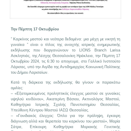
Την Πέμπτη 17 Οκτωβρίου
” Καρκίνος μαστού και νεότερα δεδομένα: μια μάχη με νικητή τη
γυναίκα ” είναι ο τίτλος της ανοιχτής ιατρικής ενημερωτικής
εκδήλωσης που διοργανώνουν το LIONS Branch Larisa
Ασκληπιάς, της Λέσχης Θεσσαλονίκη Ηράκλεια, την Πέμπτη 17
Οκτωβρίου 2024, τις 6:30 το απογευμα, στο Γαλλικό Ινστιτούτο
Λάρισας, υπό την Αιγίδα της Αντιδημαρχίας Κοινωνική Πολίτικης
του Δήμου Λαρισαίων.
Κατά τη διάρκεια της εκδήλωσης θα γίνουν οι παρακάτω
ομιλίες:
– «Εξατομικευμένος προληπτικός έλεγχος μαστού σε γυναίκες
υψηλού κινδύνου», Αικατερίνη Βάσιου, Ακτινολόγος Μαστού,
Καθηγήτρια Ιατρικής Σχολής Πανεπιστημίου Θεσσαλίας,
Υπεύθυνη Κέντρου Μαστού ΙΑΣΩ Θεσσαλίας.
– «Γονιδιακός έλεγχος: Όπλο για την πρόληψη, έγκαιρη
διάγνωση αλλά και θεραπεία του καρκίνου του μαστού», Μαρία
Σάτρα, Επίκουρη Καθηγήτρια Μοριακής Γενετικής