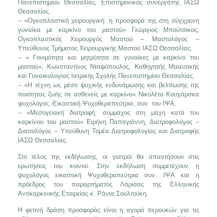
Πανεπιστημίου Θεσσαλίας, Επιστημονικός συνεργάτης ΙΑΣΩ
Θεσσαλίας.
– «Ογκοπλαστική χειρουργική: η προσφορά της στη σύγχρονη
γυναίκα με καρκίνο του μαστού» Γεώργιος Μπούτσικος,
Ογκοπλαστικός Χειρουργός Μαστού – Μαστολόγος –
Υπεύθυνος Τμήματος Χειρουργικής Μαστού ΙΑΣΩ Θεσσαλίας.
– « Γονιμότητα και μητρότητα σε γυναίκες με καρκίνο του
μαστού», Κωνσταντίνος Νταφόπουλος, Καθηγητής Μαιευτικής
και Γυναικολογίας Ιατρικής Σχολής Πανεπιστημίου Θεσσαλίας.
– «Η τέχνη ως μέσο ψυχικής ενδυνάμωσης και βελτίωσης της
ποιότητας ζωής σε ασθενείς με καρκίνο» Νικολέτα Κουχάρσκα
ψυχολόγος -Εικαστική Ψυχοθεραπεύτρια, συν. του ΙΨΑ.
– «Μεσογειακή διατροφή: σύμμαχος στη μάχη κατά του
καρκίνου του μαστού» Ειρήνη Παπαγιάννη, Διατροφολόγος –
Διαιτολόγος – Υπεύθυνη Τομέα Διατροφολογίας και Διατροφής
ΙΑΣΩ Θεσσαλίας.
Στο τέλος της εκδήλωσης, οι γιατροί θα απαντήσουν στις
ερωτήσεις του κοινού. Στην εκδήλωση συμμετέχουν η
ψυχολόγος εικαστική Ψυχοθεραπεύτρια συν. ΙΨΑ και η
πρόεδρος του παραρτήματος Λάρισας της Ελληνικής
Αντικαρκινικής Εταιρείας κ. Ράνια Σουλτούκη.
Η φετινή δράση προσφοράς είναι η αγορά περουκών για τις