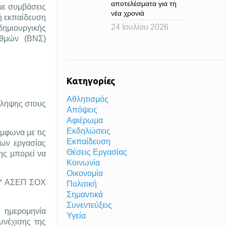
αποτελέσματα για τη
με συμβάσεις
νέα χρονιά
ή εκπαίδευση
24 Ιουλίου 2026
ημιουργικής
αθμών (ΒΝΣ)
Κατηγορίες
Αθλητισμός
σληψης στους
Απόψεις
Αφιέρωμα
Εκδηλώσεις
μφωνα με τις
Εκπαίδευση
εων εργασίας
Θέσεις Εργασίας
ης μπορεί να
Κοινωνία
Οικονομία
ΠΟΥ ΑΣΕΠ ΣΟΧ
Πολιτική
Σημαντικά
Συνεντεύξεις
ν ημερομηνία
Υγεία
νέχισης της