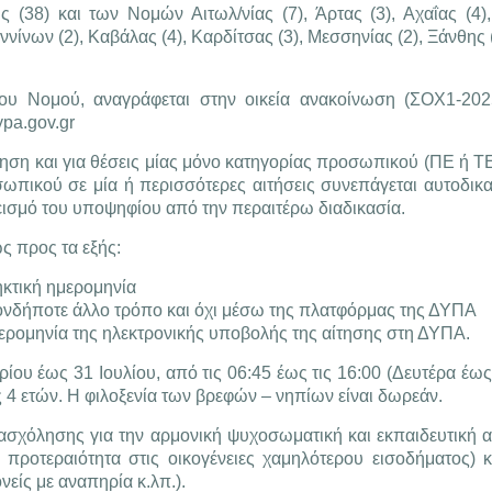
 (38) και των Νομών Αιτωλ/νίας (7), Άρτας (3), Αχαΐας (4),
ννίνων (2), Καβάλας (4), Καρδίτσας (3), Μεσσηνίας (2), Ξάνθης
ου Νομού, αναγράφεται στην οικεία ανακοίνωση (ΣΟΧ1-202
pa.gov.gr
τηση και για θέσεις μίας μόνο κατηγορίας προσωπικού (ΠΕ ή Τ
ικού σε μία ή περισσότερες αιτήσεις συνεπάγεται αυτοδικα
ισμό του υποψηφίου από την περαιτέρω διαδικασία.
ς προς τα εξής:
ηκτική ημερομηνία
οιονδήποτε άλλο τρόπο και όχι μέσω της πλατφόρμας της ΔΥΠΑ
μερομηνία της ηλεκτρονικής υποβολής της αίτησης στη ΔΥΠΑ.
ίου έως 31 Ιουλίου, από τις 06:45 έως τις 16:00 (Δευτέρα έω
 4 ετών. Η φιλοξενία των βρεφών – νηπίων είναι δωρεάν.
σχόλησης για την αρμονική ψυχοσωματική και εκπαιδευτική 
ε προτεραιότητα στις οικογένειες χαμηλότερου εισοδήματος) κ
νείς με αναπηρία κ.λπ.).