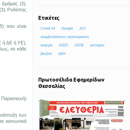
 Δράμας (3),
 (3), Ροδόπης
Ετικέτες
5) που είναι
Covid-19
Google
Α21
ανεμβολίαστους υγειονομικούς
Ε ή ΔΕ ή ΥΕ).
ανεργία
ΑΣΕΠ
ΑΣΠΕ
αυτισμός
ίως, σε κάθε
βενζίνη
ΔΕΗ
Πρωτοσέλιδα Εφημερίδων
Θεσσαλίας
ς Παρασκευή)
ανάπτυξη των
αι κοινωνικά