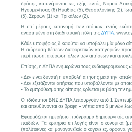
δράσης κατανέμονται ως εξής: εντός Νομού Αττικής
Ηγουμενίτσας (6) Ημαθίας (5), Θεσσαλονίκης (2), Ιωα
(5), Σερρών (1) και Τρικάλων (2).
Η επί μέρους κατανομή των ατόμων, εντός εκάστ
αναρτημένη στη διαδικτυακή πύλη της
ΔΥΠΑ.
www.dy
Κάθε υποψήφιος δικαιούται να υποβάλει μία μόνο αί
Η σώρευση θέσεων διαφορετικών κατηγοριών προσωπ
περίπτωση, ακύρωση όλων των αιτήσεων και αποκλε
Επίσης, η ΔΥΠΑ ενημερώνει τους ενδιαφερόμενους ω
⦁ Δεν είναι δυνατή η υποβολή αίτησης μετά την καταλ
⦁ Δεν εξετάζονται αιτήσεις που υποβάλλονται με οπ
⦁ Το εμπρόθεσμο της αίτησης κρίνεται με βάση την η
Οι ιδιόκτητοι ΒΝΣ ΔΥΠΑ λειτουργούν από 1 Σεπτεμβρ
και απευθύνονται σε βρέφη – νήπια από 6 μηνών έως
Εφαρμόζεται ημερήσιο πρόγραμμα δημιουργικής απα
παιδιών. Τα κριτήρια επιλογής είναι οικονομικά (μ
(πολύτεκνες και μονογονεϊκές οικογένειες, ορφανά, γο