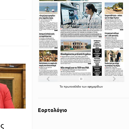
Τα
πρωτοσέλιδα
των
εφημερίδων
Εορτολόγιο
ως