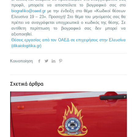
προφίλ, μπορείτε να αποστείλετε το βιογραφικό σας στο
biografiko@oaed.gr
με την ένδειξη στο θέμα «Κωδικοί θέσεων
Ελευσίνα 19 – 23». Προσοχή! Στο θέμα του μηνύματός σας θα
πρέπει να αναγράφεται υποχρεωτικά ο κωδικός της θέσης. Σε
αντίθετη περίπτωση το βιογραφικό σας δεν μπορεί να
αξιοποιηθεί.
Θέσεις εργασίας από τον ΟΑΕΔ σε επιχειρήσεις στην Ελευσίνα
(dikaiologitika.gr)
Κοινοποίηση
Σχετικά άρθρα