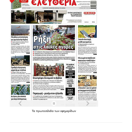
Τα
πρωτοσέλιδα
των
εφημερίδων