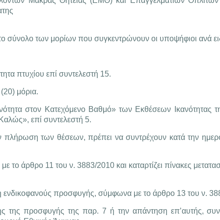
ελοντών Μακράς Θητείας (ΕΜΘ) και Επαγγελματιών Οπλιτών
ατης
το σύνολο των μορίων που συγκεντρώνουν οι υποψήφιοι ανά ει
τητα πτυχίου επί συντελεστή 15.
(20) μόρια.
νότητα στον Κατεχόμενο Βαθμό» των Εκθέσεων Ικανότητας τη
 Καλώς», επί συντελεστή 5.
ην πλήρωση των θέσεων, πρέπει να συντρέχουν κατά την ημερ
ε το άρθρο 11 του ν. 3883/2010 και καταρτίζει πίνακες μετατ
η ενδικοφανούς προσφυγής, σύμφωνα με το άρθρο 13 του ν. 38
 της προσφυγής της παρ. 7 ή την απάντηση επ’αυτής, συν