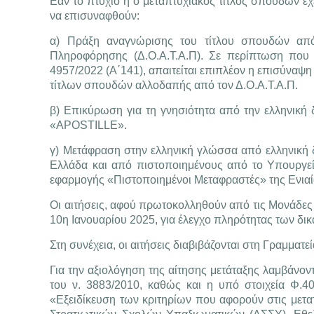
Εάν το πτυχίο ή ο μεταπτυχιακός τίτλος σπουδών έχε
να επισυναφθούν:
α) Πράξη αναγνώρισης του τίτλου σπουδών από
Πληροφόρησης (Δ.Ο.Α.Τ.Α.Π). Σε περίπτωση που 
4957/2022 (Α΄141), απαιτείται επιπλέον η επισύναψ
τίτλων σπουδών αλλοδαπής από τον Δ.Ο.Α.Τ.Α.Π.
β) Επικύρωση για τη γνησιότητα από την ελληνική
«APOSTILLE».
γ) Μετάφραση στην ελληνική γλώσσα από ελληνική 
Ελλάδα και από πιστοποιημένους από το Υπουργείο 
εφαρμογής «Πιστοποιημένοι Μεταφραστές» της Ενιαί
Οι αιτήσεις, αφού πρωτοκολληθούν από τις Μονάδες
10η Ιανουαρίου 2025, για έλεγχο πληρότητας των δικ
Στη συνέχεια, οι αιτήσεις διαβιβάζονται στη Γραμμα
Για την αξιολόγηση της αίτησης μετάταξης λαμβάνον
του ν. 3883/2010, καθώς και η υπό στοιχεία Φ.
«Εξειδίκευση των κριτηρίων που αφορούν στις με