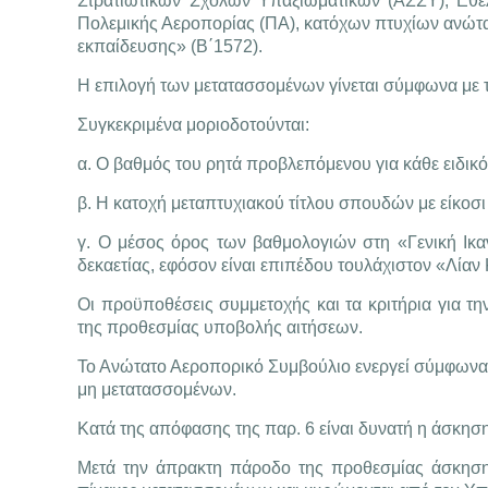
Στρατιωτικών Σχολών Υπαξιωματικών (ΑΣΣΥ), Εθ
Πολεμικής Αεροπορίας (ΠΑ), κατόχων πτυχίων ανώτ
εκπαίδευσης» (Β΄1572).
Η επιλογή των μετατασσομένων γίνεται σύμφωνα με 
Συγκεκριμένα μοριοδοτούνται:
α. Ο βαθμός του ρητά προβλεπόμενου για κάθε ειδικό
β. Η κατοχή μεταπτυχιακού τίτλου σπουδών με είκοσι 
γ. Ο μέσος όρος των βαθμολογιών στη «Γενική Ικα
δεκαετίας, εφόσον είναι επιπέδου τουλάχιστον «Λίαν
Οι προϋποθέσεις συμμετοχής και τα κριτήρια για τ
της προθεσμίας υποβολής αιτήσεων.
Το Ανώτατο Αεροπορικό Συμβούλιο ενεργεί σύμφωνα μ
μη μετατασσομένων.
Κατά της απόφασης της παρ. 6 είναι δυνατή η άσκησ
Μετά την άπρακτη πάροδο της προθεσμίας άσκησης