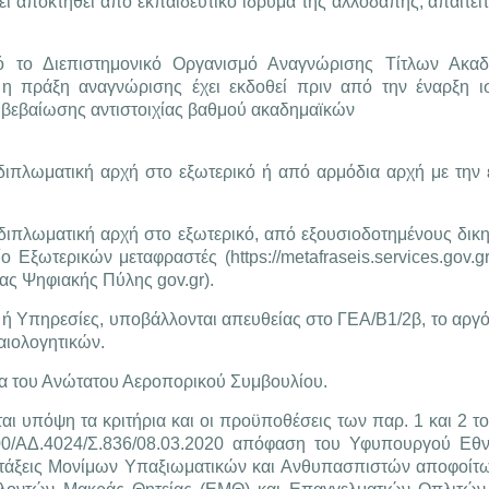
ι αποκτηθεί από εκπαιδευτικό ίδρυμα της αλλοδαπής, απαιτείτ
 το Διεπιστημονικό Οργανισμό Αναγνώρισης Τίτλων Ακαδ
η πράξη αναγνώρισης έχει εκδοθεί πριν από την έναρξη ι
η βεβαίωσης αντιστοιχίας βαθμού ακαδημαϊκών
 διπλωματική αρχή στο εξωτερικό ή από αρμόδια αρχή με την
διπλωματική αρχή στο εξωτερικό, από εξουσιοδοτημένους δικ
Εξωτερικών μεταφραστές (https://metafraseis.services.gov.g
ας Ψηφιακής Πύλης gov.gr).
 ή Υπηρεσίες, υποβάλλονται απευθείας στο ΓΕΑ/Β1/2β, το αργό
αιολογητικών.
τεία του Ανώτατου Αεροπορικού Συμβουλίου.
ται υπόψη τα κριτήρια και οι προϋποθέσεις των παρ. 1 και 2 
400/ΑΔ.4024/Σ.836/08.03.2020 απόφαση του Υφυπουργού Εθ
τατάξεις Μονίμων Υπαξιωματικών και Ανθυπασπιστών αποφοί