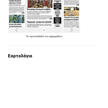
Τα
πρωτοσέλιδα
των
εφημερίδων
Εορτολόγιο