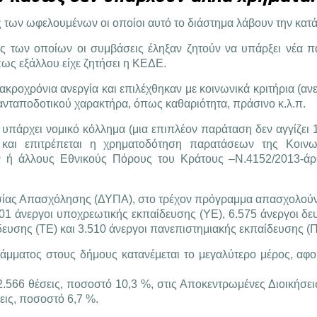
των ωφελουμένων οι οποίοι αυτό το διάστημα λάβουν την κατά
ος των οποίων οι συμβάσεις έληξαν ζητούν να υπάρξει νέα 
πως εξάλλου είχε ζητήσει η ΚΕΔΕ.
ροχρόνια ανεργία και επιλέχθηκαν με κοινωνικά κριτήρια (ανε
 ανταποδοτικού χαρακτήρα, όπως καθαριότητα, πράσινο κ.λ.π.
υπάρχει νομικό κόλλημα (μια επιπλέον παράταση δεν αγγίζει 
ς και επιτρέπεται η χρηματοδότηση παρατάσεων της Κοιν
ή άλλους Εθνικούς Πόρους του Κράτους –Ν.4152/2013-άρθ
σίας Απασχόλησης (ΔΥΠΑ), στο τρέχον πρόγραμμα απασχολούν
.801 άνεργοι υποχρεωτικής εκπαίδευσης (ΥΕ), 6.575 άνεργοι δ
δευσης (ΤΕ) και 3.510 άνεργοι πανεπιστημιακής εκπαίδευσης (Π
ράμματος στους δήμους κατανέμεται το μεγαλύτερο μέρος, αφ
 2.566 θέσεις, ποσοστό 10,3 %, στις Αποκεντρωμένες Διοικήσει
εις, ποσοστό 6,7 %.