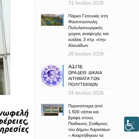
31 Ιουλίου 2026
Πάρκο Γειτονιάς στη
Φιλιππούπολη:
Πολυλειτουργικός
χώρος αναψυχής και
ευεξίας 3 στρ. στην
Αλευάδων
26 Ιουλίου 2026
ΑΣΠΕ
ΩΡΑ ΔΕΘ: ΔΙΚΑΙΑ
ΑΙΤΗΜΑΤΑ ΤΩΝ
ΠΟΛΥΤΕΚΝΩΝ
24 Ιουλίου 2026
Περισσότερα από
νωφελή
1.500 νήπια και
βρέφη στους
έρειες,
Παιδικούς Σταθμούς
ηρεσίες
του Δήμου Λαρισαίων
– Αναρτήθηκαν τα