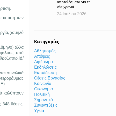
αποτελέσματα για τη
νέα χρονιά
ρτιση.
24 Ιουλίου 2026
παράταση των
ργία, χαμηλό
Κατηγορίες
18μηνο) άλλα
Αθλητισμός
ωφελούς από
Απόψεις
ρο1/παρ.ΙΔ/
Αφιέρωμα
Εκδηλώσεις
Εκπαίδευση
ται συνολικά
Θέσεις Εργασίας
ευτεροβάθμιας
Κοινωνία
Ε).
Οικονομία
ού καλύπτουν
Πολιτική
Σημαντικά
ς 348 θέσεις,
Συνεντεύξεις
Υγεία