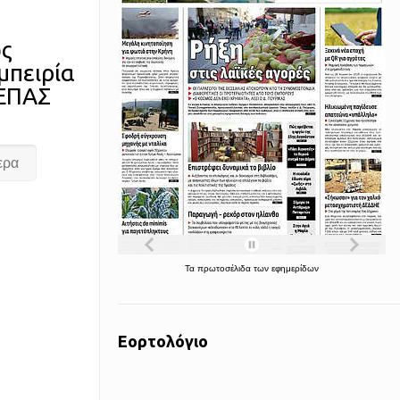
ως
μπειρία
 ΕΠΑΣ
ερα
Τα
πρωτοσέλιδα
των
εφημερίδων
Εορτολόγιο