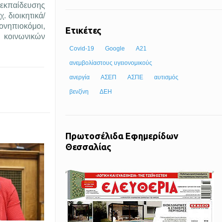
 εκπαίδευσης
. διοικητικά/
φονηπιοκόμοι,
Ετικέτες
, κοινωνικών
Covid-19
Google
Α21
ανεμβολίαστους υγειονομικούς
ανεργία
ΑΣΕΠ
ΑΣΠΕ
αυτισμός
βενζίνη
ΔΕΗ
Πρωτοσέλιδα Εφημερίδων
Θεσσαλίας