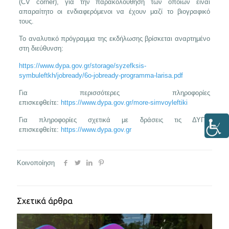
(CV corner), για την παρακολούθηση των οποίων είναι
απαραίτητο οι ενδιαφερόμενοι να έχουν μαζί το βιογραφικό
τους.
Το αναλυτικό πρόγραμμα της εκδήλωσης βρίσκεται αναρτημένο
στη διεύθυνση:
https://www.dypa.gov.gr/storage/syzefksis-
symbuleftkh/jobready/6o-jobready-programma-larisa.pdf
Για περισσότερες πληροφορίες
επισκεφθείτε:
https://www.dypa.gov.gr/more-simvoyleftiki
Για πληροφορίες σχετικά με δράσεις τις ΔΥΠΑ
επισκεφθείτε:
https://www.dypa.gov.gr
Κοινοποίηση
Σχετικά άρθρα