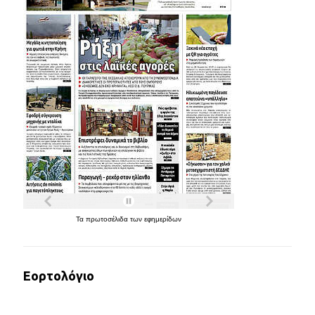
Τα
πρωτοσέλιδα
των
εφημερίδων
Εορτολόγιο