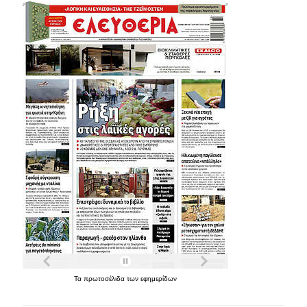
Τα
πρωτοσέλιδα
των
εφημερίδων