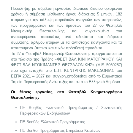
Πρόσληψη, με σύμβαση εργασίας ιδιωτικού δικαίου ορισμένου
χρόνου ή σύμβαση μίσθωσης έργου διάρκειας 5 μηνών, 182
ατόμων για την κάλυψη παροδικών αναγκών των υπηρεσιών,
των προγραμμάτων και των δράσεων του 27 ου Φεστιβάλ
Ντοκιμαντέρ Θεσσαλονίκης και συγκεκριμένα του
αναφερόμενου παρακάτω, ανά ειδικότητα και διάρκεια
σύμβασης, αριθμού ατόμων με τα αντίστοιχα καθήκοντα και τα
απαιτούμενα (τυπικά και τυχόν πρόσθετα) προσόντα.
Το 27 ο Φεστιβάλ Ντοκιμαντέρ Θεσσαλονίκης πραγματοποιείται
στο πλαίσιο της Πράξης «ΦΕΣΤΙΒΑΛ ΚΙΝΗΜΑΤΟΓΡΑΦΟΥ ΚΑΙ
ΦΕΣΤΙΒΑΛ ΝΤΟΚΙΜΑΝΤΕΡ ΘΕΣΣΑΛΟΝΙΚΗΣ» (MIS 5060287)
που έχει ενταχθεί στο Ε.Π. ΚΕΝΤΡΙΚΗΣ ΜΑΚΕΔΟΝΙΑΣ του
ΕΣΠΑ 2021 – 2027 και συγχρηματοδοτείται από το Ευρωπαϊκό
Ταμείο Περιφερειακής Ανάπτυξης και από το Ελληνικό Δημόσιο.
Οι θέσεις εργασίας στο Φεστιβάλ Κινηματογράφου
Θεσσαλονίκης:
ΠΕ Βοηθός Ελληνικού Προγράμματος / Συντονιστής
Περιφερειακών Εκδηλώσεων
ΠΕ Βοηθός Ελληνικού Προγράμματος
ΠΕ Βοηθοί Προγράμματος Επιμέλεια Κειμένων