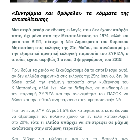
«Συντρίμμια και θρύψαλα» τα κόμματα της
αντιπολίτευσης
Μια σειρά ρεκόρ σε εθνικές εκλογές που δεν έχουν υπάρξει
ποτέ, όχι μόνο από την Μεταπολίτευση το 1974, αλλά και
μετά τον Β’ΠΠ, πέτυχε η Νέα Δημοκρατία του Κυριάκου
Μητσοτάκη στις εκλογές της 21η Μαΐου, σε συνδυασμό με
την εξαιρετικά αρνητική εκλογική παρουσία του ΣΥΡΙΖΑ, ο
οποίος έχασε ακριβώς 1 στους 3 ψηφοφόρους του 2019!
Πριν δούμε τα ρεκόρ να ξεκαθαρίσουμε ότι το αποτέλεσμα αυτό,
αν δεν αλλάξει σημαντικά στις εκλογές της 25ης Ιουνίου, δεν θα
δώσει απλά την επόμενη τετραετία στην κυβέρνηση του
Κ.Μητσοτάκη, αλλά έχει όλα τα δεδομένα, σε συνδυασμό με
την παρακμή ΣΥΡΙΖΑ και την ανωριμότητα του ΠΑΣΟΚ να
δώσει και την μεθεπόμενη τετραετία στην «μητσοτακική» ΝΔ.
Γιατί αν ένας ΣΥΡΙΖΑ με 31,5% δεν κατάφερε ούτε κατά διάνοια
να αξιοποιήσει τον πολιτικό χρόνο και εν τέλει κατρακύλησε
στο 20%,
τότε τι ελπίδα υπάρχει να επιστρέψει σε μάχιμη
κατάσταση στην επόμενη τετραετία;
Και βέβαια να μιλήσουμε και για το Βατερλό των