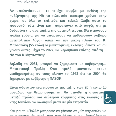
που είχε πριν.
Αν υπολογίσουμε το τι έχει συμβεί με ευθύνη της
κυβέρνησης της ΝΔ τα τελευταία τέσσερα χρόνια στην
χώρα, σε όλα τα επίπεδα και τελικά έλαβε αυτό το
ποσοστό, τότε είναι κάτι παραπάνω από σαφές ότι με
δεδομένη την ανυπαρξία της αντιπολίτευσης (θα περάσουν
πολλά χρόνια για να μπορέσουν να αρθρώσουν σοβαρό
αντιπολιτικό λόγο), αλλά και την μικρή ηλικία του Κ.
Μητσοτάκη (55 ετών) οι μεθεπόμενες εκλογές, όποτε και αν
γίνουν αυτές μέχρι το 2027, θα κερδηθούν επίσης από τη…
ΝΔ του Κ.Μητσοτάκη!
Δηλαδή το 2031, μπορεί να ξημερώσει με κυβέρνηση…
Μητσοτάκη! Τρελό; Όσο τρελό φαινόταν στους
νεοδημοκράτες αν τους έλεγαν το 1993 ότι το 2004 θα
ξημέρωνε με κυβέρνηση ΠΑΣΟΚ!
Είναι αδύνατον ένα ποσοστό της τάξης των 20 ή έστω 15
μονάδων -αν θεωρήσουμε ότι θα μειωθεί η απόσταση
μεταξύ πρώτου και δεύτερου κόμματος στις εκλογές της
25ης Ιουνίου- να καλυφθεί μέσα σε μία τετραετία.
Και για το
«Πολλά μπορούν να γίνουν σε μία τετραετία»
να
σημειώσουμε ότι αυτά που προκάλεσε η νυν διακυβέρνηση