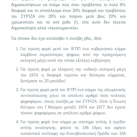
δημοσκοπήσεων να πούμε πώς όταν προβλέπεις το πολύ 8%
διαφορά και το αποτέλεσμα είναι 20% διαφορά και προβλέπεις
τον ΣΥΡΙΖΑ στο 28% και παίρνει μετά βίας 20% και
χρεωκοπούν και τα exit polls (!), τότε αυτό δεν λέγεται
δημοσκόπηση αλλά «λεκανομαντεία».
Για όποιον δεν έχει καταλάβει τι συνέβη χθες, ιδού:
Για πρώτη φορά μετά τον Β’ΠΠ ένα κυβερνητικό κόμμα
λαμβάνει περισσότερες ψήφους από την προηγούμενη
εκλογική μάχη κατά την οποία εξελέγη κυβέρνηση
Για πρώτη φορά με εξαίρεση την «ειδική» εκλογική μάχη
του 1974, η διαφορά πρώτου και δεύτερου κόμματος,
ξεπέρασε τις 20 μονάδες!
Για πρώτη φορά μετά τον Β’ΠΠ ένα κόμμα της αξιωματικής
αντιπολίτευσης χάνει σε απόλυτο αριθμό τόσο πολλούς
ψηφοφόρων, όπως συνέβη με τον ΣΥΡΙΖΑ. Ούτε η Ένωση
Κέντρου του Γ.Μαύρου μεταξύ 1974 και 1977 δεν έχασε
τόσους ψηφοφόρους σε απόλυτο αριθμό ψήφων,
Για πρώτη φορά ένα κόμμα με σύστημα απλής ή σχεδόν
απλής αναλογικής, φτάνει τις 146 έδρες και αφήνει
ουσιαστικά ανέπαφη την Κοινοβουλευτική Ομάδα των 156