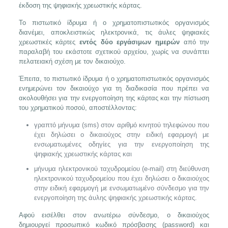
έκδοση της ψηφιακής χρεωστικής κάρτας.
Το πιστωτικό ίδρυμα ή ο χρηματοπιστωτικός οργανισμός
διανέμει, αποκλειστικώς ηλεκτρονικά, τις άυλες ψηφιακές
χρεωστικές κάρτες
εντός δύο εργάσιμων ημερών
από την
παραλαβή του εκάστοτε σχετικού αρχείου, χωρίς να συνάπτει
πελατειακή σχέση με τον δικαιούχο.
Έπειτα, το πιστωτικό ίδρυμα ή ο χρηματοπιστωτικός οργανισμός
ενημερώνει τον δικαιούχο για τη διαδικασία που πρέπει να
ακολουθήσει για την ενεργοποίηση της κάρτας και την πίστωση
του χρηματικού ποσού, αποστέλλοντας:
γραπτό μήνυμα (sms) στον αριθμό κινητού τηλεφώνου που
έχει δηλώσει ο δικαιούχος στην ειδική εφαρμογή με
ενσωματωμένες οδηγίες για την ενεργοποίηση της
ψηφιακής χρεωστικής κάρτας και
μήνυμα ηλεκτρονικού ταχυδρομείου (e-mail) στη διεύθυνση
ηλεκτρονικού ταχυδρομείου που έχει δηλώσει ο δικαιούχος
στην ειδική εφαρμογή με ενσωματωμένο σύνδεσμο για την
ενεργοποίηση της άυλης ψηφιακής χρεωστικής κάρτας.
Αφού εισέλθει στον ανωτέρω σύνδεσμο, ο δικαιούχος
δημιουργεί προσωπικό κωδικό πρόσβασης (password) και