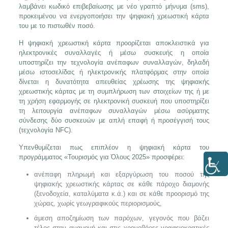
λαμβάνει κωδικό επιβεβαίωσης με νέο γραπτό μήνυμα (sms),
προκειμένου να ενεργοποιήσει την ψηφιακή χρεωστική κάρτα
του με το πιστωθέν ποσό.
Η ψηφιακή χρεωστική κάρτα προορίζεται αποκλειστικά για
ηλεκτρονικές συναλλαγές ή μέσω συσκευής η οποία
υποστηρίζει την τεχνολογία ανέπαφων συναλλαγών, δηλαδή
μέσω ιστοσελίδας ή ηλεκτρονικής πλατφόρμας στην οποία
δίνεται η δυνατότητα απευθείας χρέωσης της ψηφιακής
χρεωστικής κάρτας με τη συμπλήρωση των στοιχείων της ή με
τη χρήση εφαρμογής σε ηλεκτρονική συσκευή που υποστηρίζει
τη λειτουργία ανέπαφων συναλλαγών μέσω ασύρματης
σύνδεσης δύο συσκευών με απλή επαφή ή προσέγγισή τους
(τεχνολογία NFC).
Υπενθυμίζεται πως επιπλέον η ψηφιακή κάρτα του
προγράμματος «Τουρισμός για Όλους 2025» προσφέρει:
ανέπαφη πληρωμή και εξαργύρωση του ποσού της
ψηφιακής χρεωστικής κάρτας σε κάθε πάροχο διαμονής
(ξενοδοχεία, καταλύματα κ.ά.) και σε κάθε προορισμό της
χώρας, χωρίς γεωγραφικούς περιορισμούς,
άμεση αποζημίωση των παρόχων, γεγονός που βάζει
τέλος στην αναμονή και στις χρονοβόρες γραφειοκρατικές