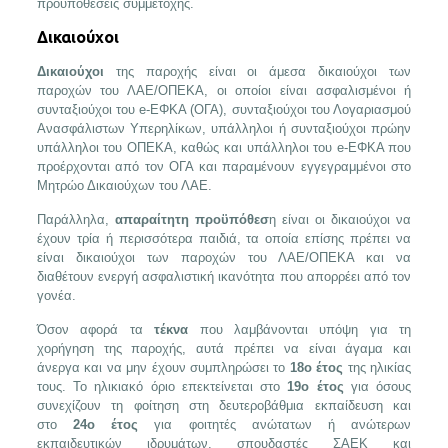
προϋποθέσεις συμμετοχής.
Δικαιούχοι
Δικαιούχοι
της παροχής είναι οι άμεσα δικαιούχοι των
παροχών του ΛΑΕ/ΟΠΕΚΑ, οι οποίοι είναι ασφαλισμένοι ή
συνταξιούχοι του e-ΕΦΚΑ (ΟΓΑ), συνταξιούχοι του Λογαριασμού
Ανασφάλιστων Υπερηλίκων, υπάλληλοι ή συνταξιούχοι πρώην
υπάλληλοι του ΟΠΕΚΑ, καθώς και υπάλληλοι του e-ΕΦΚΑ που
προέρχονται από τον ΟΓΑ και παραμένουν εγγεγραμμένοι στο
Μητρώο Δικαιούχων του ΛΑΕ.
Παράλληλα,
απαραίτητη προϋπόθεσ
η είναι οι δικαιούχοι να
έχουν τρία ή περισσότερα παιδιά, τα οποία επίσης πρέπει να
είναι δικαιούχοι των παροχών του ΛΑΕ/ΟΠΕΚΑ και να
διαθέτουν ενεργή ασφαλιστική ικανότητα που απορρέει από τον
γονέα.
Όσον αφορά τα
τέκνα
που λαμβάνονται υπόψη για τη
χορήγηση της παροχής, αυτά πρέπει να είναι άγαμα και
άνεργα και να μην έχουν συμπληρώσει το
18ο έτος
της ηλικίας
τους. Το ηλικιακό όριο επεκτείνεται στο
19ο έτος
για όσους
συνεχίζουν τη φοίτηση στη δευτεροβάθμια εκπαίδευση και
στο
24ο έτος
για φοιτητές ανώτατων ή ανώτερων
εκπαιδευτικών ιδρυμάτων, σπουδαστές ΣΑΕΚ και