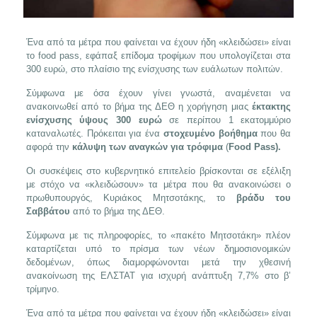
Ένα από τα μέτρα που φαίνεται να έχουν ήδη «κλειδώσει» είναι
το food pass, εφάπαξ επίδομα τροφίμων που υπολογίζεται στα
300 ευρώ, στο πλαίσιο της ενίσχυσης των ευάλωτων πολιτών.
Σύμφωνα με όσα έχουν γίνει γνωστά, αναμένεται να
ανακοινωθεί από το βήμα της ΔΕΘ η χορήγηση μιας
έκτακτης
ενίσχυσης ύψους 300 ευρώ
σε περίπου 1 εκατομμύριο
καταναλωτές. Πρόκειται για ένα
στοχευμένο βοήθημα
που θα
αφορά την
κάλυψη των αναγκών για τρόφιμα
(
Food Pass).
Οι συσκέψεις στο κυβερνητικό επιτελείο βρίσκονται σε εξέλιξη
με στόχο να «κλειδώσουν» τα μέτρα που θα ανακοινώσει ο
πρωθυπουργός, Κυριάκος Μητσοτάκης, το
βράδυ του
Σαββάτου
από το βήμα της ΔΕΘ.
Σύμφωνα με τις πληροφορίες, το «πακέτο Μητσοτάκη» πλέον
καταρτίζεται υπό το πρίσμα των νέων δημοσιονομικών
δεδομένων, όπως διαμορφώνονται μετά την χθεσινή
ανακοίνωση της ΕΛΣΤΑΤ για ισχυρή ανάπτυξη 7,7% στο β’
τρίμηνο.
Ένα από τα μέτρα που φαίνεται να έχουν ήδη «κλειδώσει» είναι