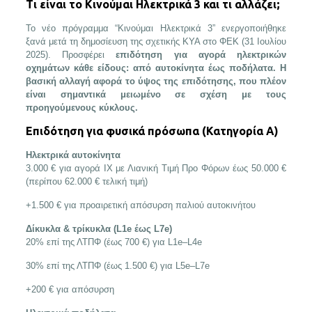
Τι είναι το Κινούμαι Ηλεκτρικά 3 και τι αλλάζει;
Το νέο πρόγραμμα “Κινούμαι Ηλεκτρικά 3” ενεργοποιήθηκε
ξανά μετά τη δημοσίευση της σχετικής ΚΥΑ στο ΦΕΚ (31 Ιουλίου
2025). Προσφέρει
επιδότηση για αγορά ηλεκτρικών
οχημάτων κάθε είδους: από αυτοκίνητα έως ποδήλατα. Η
βασική αλλαγή αφορά το ύψος της επιδότησης, που πλέον
είναι σημαντικά μειωμένο σε σχέση με τους
προηγούμενους κύκλους.
Επιδότηση για φυσικά πρόσωπα (Κατηγορία Α)
Ηλεκτρικά αυτοκίνητα
3.000 € για αγορά ΙΧ με Λιανική Τιμή Προ Φόρων έως 50.000 €
(περίπου 62.000 € τελική τιμή)
+1.500 € για προαιρετική απόσυρση παλιού αυτοκινήτου
Δίκυκλα & τρίκυκλα (L1e έως L7e)
20% επί της ΛΤΠΦ (έως 700 €) για L1e–L4e
30% επί της ΛΤΠΦ (έως 1.500 €) για L5e–L7e
+200 € για απόσυρση