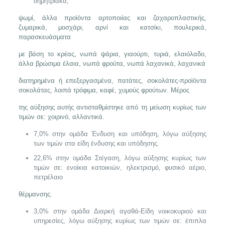
δημητριακά,
ψωμί, άλλα προϊόντα αρτοποιίας και ζαχαροπλαστικής,
ζυμαρικά, μοσχάρι, αρνί και κατσίκι, πουλερικά,
παρασκευάσματα
με βάση το κρέας, νωπά ψάρια, γιαούρτι, τυριά, ελαιόλαδο,
άλλα βρώσιμα έλαια, νωπά φρούτα, νωπά λαχανικά, λαχανικά
διατηρημένα ή επεξεργασμένα, πατάτες, σοκολάτες-προϊόντα
σοκολάτας, λοιπά τρόφιμα, καφέ, χυμούς φρούτων. Μέρος
της αύξησης αυτής αντισταθμίστηκε από τη μείωση κυρίως των
τιμών σε: χοιρινό, αλλαντικά.
7,0% στην ομάδα Ένδυση και υπόδηση, λόγω αύξησης
των τιμών στα είδη ένδυσης και υπόδησης.
22,6% στην ομάδα Στέγαση, λόγω αύξησης κυρίως των
τιμών σε: ενοίκια κατοικιών, ηλεκτρισμό, φυσικό αέριο,
πετρέλαιο
θέρμανσης.
3,0% στην ομάδα Διαρκή αγαθά-Είδη νοικοκυριού και
υπηρεσίες, λόγω αύξησης κυρίως των τιμών σε: έπιπλα