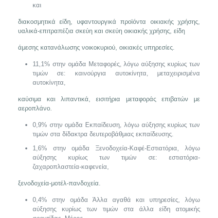
και
διακοσμητικά είδη, υφαντουργικά προϊόντα οικιακής χρήσης,
υαλικά-επιτραπέζια σκεύη και σκεύη οικιακής χρήσης, είδη
άμεσης κατανάλωσης νοικοκυριού, οικιακές υπηρεσίες.
11,1% στην ομάδα Μεταφορές, λόγω αύξησης κυρίως των
τιμών σε: καινούργια αυτοκίνητα, μεταχειρισμένα
αυτοκίνητα,
καύσιμα και λιπαντικά, εισιτήρια μεταφοράς επιβατών με
αεροπλάνο.
0,9% στην ομάδα Εκπαίδευση, λόγω αύξησης κυρίως των
τιμών στα δίδακτρα δευτεροβάθμιας εκπαίδευσης.
1,6% στην ομάδα Ξενοδοχεία-Καφέ-Εστιατόρια, λόγω
αύξησης κυρίως των τιμών σε: εστιατόρια-
ζαχαροπλαστεία-καφενεία,
ξενοδοχεία-μοτέλ-πανδοχεία.
0,4% στην ομάδα Άλλα αγαθά και υπηρεσίες, λόγω
αύξησης κυρίως των τιμών στα άλλα είδη ατομικής