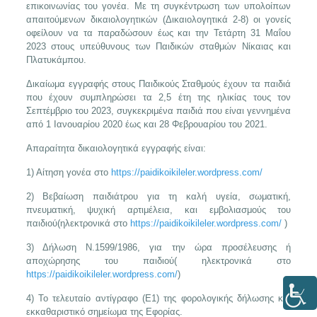
επικοινωνίας του γονέα. Με τη συγκέντρωση των υπολοίπων
απαιτούμενων δικαιολογητικών (Δικαιολογητικά 2-8) οι γονείς
οφείλουν να τα παραδώσουν έως και την Τετάρτη 31 Μαΐου
2023 στους υπεύθυνους των Παιδικών σταθμών Νίκαιας και
Πλατυκάμπου.
Δικαίωμα εγγραφής στους Παιδικούς Σταθμούς έχουν τα παιδιά
που έχουν συμπληρώσει τα 2,5 έτη της ηλικίας τους τον
Σεπτέμβριο του 2023, συγκεκριμένα παιδιά που είναι γεννημένα
από 1 Ιανουαρίου 2020 έως και 28 Φεβρουαρίου του 2021.
Απαραίτητα δικαιολογητικά εγγραφής είναι:
1) Αίτηση γονέα στο
https://paidikoikileler.wordpress.com/
2) Βεβαίωση παιδιάτρου για τη καλή υγεία, σωματική,
πνευματική, ψυχική αρτιμέλεια, και εμβολιασμούς του
παιδιού(ηλεκτρονικά στο
https://paidikoikileler.wordpress.com/
)
3) Δήλωση Ν.1599/1986, για την ώρα προσέλευσης ή
αποχώρησης του παιδιού( ηλεκτρονικά στο
https://paidikoikileler.wordpress.com/
)
4) Το τελευταίο αντίγραφο (Ε1) της φορολογικής δήλωσης και
εκκαθαριστικό σημείωμα της Εφορίας.