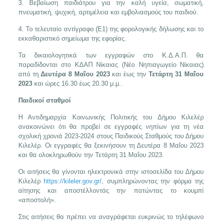
3. Βεβαίωση παιδιάτρου για την καλή υγεία, σωματική,
πνευματική, ψυχική, αρτιμέλεια και εμβολιασμούς του παιδιού.
4. Το τελευταίο αντίγραφο (Ε1) της φορολογικής δήλωσης και το
εκκαθαριστικό σημείωμα της εφορίας.
Τα δικαιολογητικά των εγγραφών στο Κ.Δ.Α.Π. θα
παραδίδονται στο ΚΔΑΠ Νίκαιας (Νέο Νηπιαγωγείο Νίκαιας)
από τη
Δευτέρα 8 Μαΐου 2023
και έως την
Τετάρτη 31 Μαΐου
2023
και ώρες 16.30 έως 20.30 μ.μ..
Παιδικοί σταθμοί
Η Αντιδημαρχία Κοινωνικής Πολιτικής του Δήμου Κιλελέρ
ανακοινώνει ότι θα προβεί σε εγγραφές νηπίων για τη νέα
σχολική χρονιά 2023-2024 στους Παιδικούς Σταθμούς του Δήμου
Κιλελέρ. Οι εγγραφές θα ξεκινήσουν τη Δευτέρα 8 Μαΐου 2023
και θα ολοκληρωθούν την Τετάρτη 31 Μαΐου 2023.
Οι αιτήσεις θα γίνονται ηλεκτρονικά στην ιστοσελίδα του Δήμου
Κιλελέρ
https://kileler.gov.gr/
, συμπληρώνοντας την φόρμα της
αίτησης και αποστέλλοντάς την πατώντας το κουμπί
«αποστολή».
Στις αιτήσεις θα πρέπει να αναγράφεται ευκρινώς το τηλέφωνο