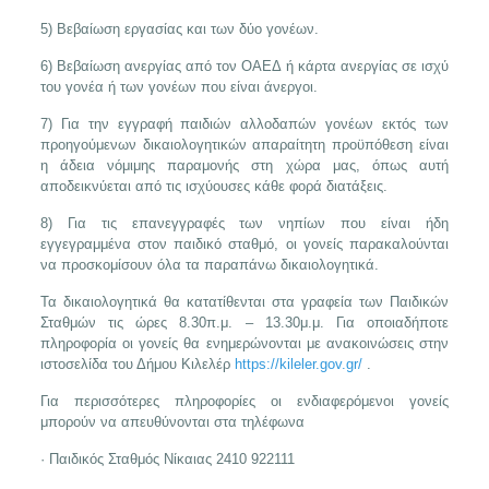
5) Βεβαίωση εργασίας και των δύο γονέων.
6) Βεβαίωση ανεργίας από τον ΟΑΕΔ ή κάρτα ανεργίας σε ισχύ
του γονέα ή των γονέων που είναι άνεργοι.
7) Για την εγγραφή παιδιών αλλοδαπών γονέων εκτός των
προηγούμενων δικαιολογητικών απαραίτητη προϋπόθεση είναι
η άδεια νόμιμης παραμονής στη χώρα μας, όπως αυτή
αποδεικνύεται από τις ισχύουσες κάθε φορά διατάξεις.
8) Για τις επανεγγραφές των νηπίων που είναι ήδη
εγγεγραμμένα στον παιδικό σταθμό, οι γονείς παρακαλούνται
να προσκομίσουν όλα τα παραπάνω δικαιολογητικά.
Τα δικαιολογητικά θα κατατίθενται στα γραφεία των Παιδικών
Σταθμών τις ώρες 8.30π.μ. – 13.30μ.μ. Για οποιαδήποτε
πληροφορία οι γονείς θα ενημερώνονται με ανακοινώσεις στην
ιστοσελίδα του Δήμου Κιλελέρ
https://kileler.gov.gr/
.
Για περισσότερες πληροφορίες οι ενδιαφερόμενοι γονείς
μπορούν να απευθύνονται στα τηλέφωνα
· Παιδικός Σταθμός Νίκαιας 2410 922111