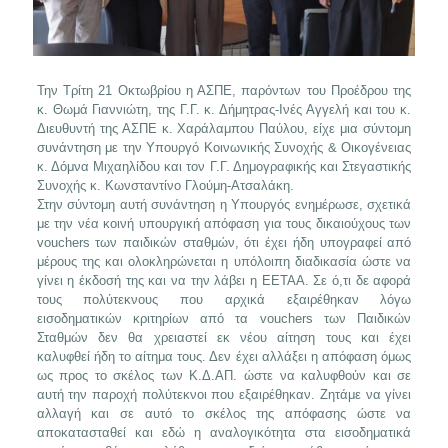
Την Τρίτη 21 Οκτωβρίου η ΑΣΠΕ, παρόντων του Προέδρου της
κ. Θωμά Γιαννιώτη, της Γ.Γ. κ. Δήμητρας-Ινές Αγγελή και του κ.
Διευθυντή της ΑΣΠΕ κ. Χαράλαμπου Παύλου, είχε μια σύντομη
συνάντηση με την Υπουργό Κοινωνικής Συνοχής & Οικογένειας
κ. Δόμνα Μιχαηλίδου και τον Γ.Γ. Δημογραφικής και Στεγαστικής
Συνοχής κ. Κωνσταντίνο Γλούμη-Ατσαλάκη.
Στην σύντομη αυτή συνάντηση η Υπουργός ενημέρωσε, σχετικά
με την νέα κοινή υπουργική απόφαση για τους δικαιούχους των
vouchers των παιδικών σταθμών, ότι έχει ήδη υπογραφεί από
μέρους της και ολοκληρώνεται η υπόλοιπη διαδικασία ώστε να
γίνει η έκδοσή της και να την λάβει η ΕΕΤΑΑ. Σε ό,τι δε αφορά
τους πολύτεκνους που αρχικά εξαιρέθηκαν λόγω
εισοδηματικών κριτηρίων από τα vouchers των Παιδικών
Σταθμών δεν θα χρειαστεί εκ νέου αίτηση τους και έχει
καλυφθεί ήδη το αίτημα τους. Δεν έχει αλλάξει η απόφαση όμως
ως προς το σκέλος των Κ.Δ.ΑΠ. ώστε να καλυφθούν και σε
αυτή την παροχή πολύτεκνοι που εξαιρέθηκαν. Ζητάμε να γίνει
αλλαγή και σε αυτό το σκέλος της απόφασης ώστε να
αποκατασταθεί και εδώ η αναλογικότητα στα εισοδηματικά