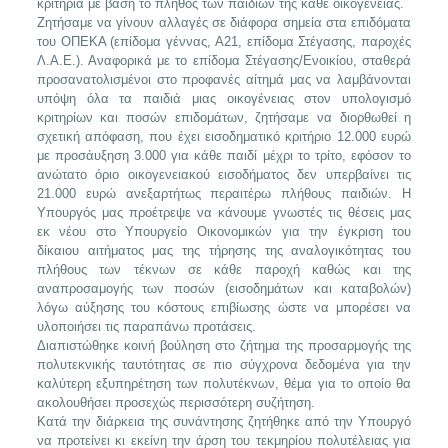
κριτήρια με βάση το πλήθος των παιδιών της κάθε οικογένειας.
Ζητήσαμε να γίνουν αλλαγές σε διάφορα σημεία στα επιδόματα
του ΟΠΕΚΑ (επίδομα γέννας, Α21, επίδομα Στέγασης, παροχές
Λ.Α.Ε.). Αναφορικά με το επίδομα Στέγασης/Ενοικίου, σταθερά
προσανατολισμένοι στο προφανές αίτημά μας να λαμβάνονται
υπόψη όλα τα παιδιά μιας οικογένειας στον υπολογισμό
κριτηρίων και ποσών επιδομάτων, ζητήσαμε να διορθωθεί η
σχετική απόφαση, που έχει εισοδηματικό κριτήριο 12.000 ευρώ
με προσάυξηση 3.000 για κάθε παιδί μέχρι το τρίτο, εφόσον το
ανώτατο όριο οικογενειακού εισοδήματος δεν υπερβαίνει τις
21.000 ευρώ ανεξαρτήτως περαιτέρω πλήθους παιδιών. Η
Υπουργός μας προέτρεψε να κάνουμε γνωστές τις θέσεις μας
εκ νέου στο Υπουργείο Οικονομικών για την έγκριση του
δίκαιου αιτήματος μας της τήρησης της αναλογικότητας του
πλήθους των τέκνων σε κάθε παροχή καθώς και της
αναπροσαμογής των ποσών (εισοδημάτων και καταβολών)
λόγω αύξησης του κόστους επιβίωσης ώστε να μπορέσει να
υλοποιήσει τις παραπάνω προτάσεις.
Διαπιστώθηκε κοινή βούληση στο ζήτημα της προσαρμογής της
πολυτεκνικής ταυτότητας σε πιο σύγχρονα δεδομένα για την
καλύτερη εξυπηρέτηση των πολυτέκνων, θέμα για το οποίο θα
ακολουθήσει προσεχώς περισσότερη συζήτηση.
Κατά την διάρκεια της συνάντησης ζητήθηκε από την Υπουργό
να προτείνει κι εκείνη την άρση του τεκμηρίου πολυτέλειας για