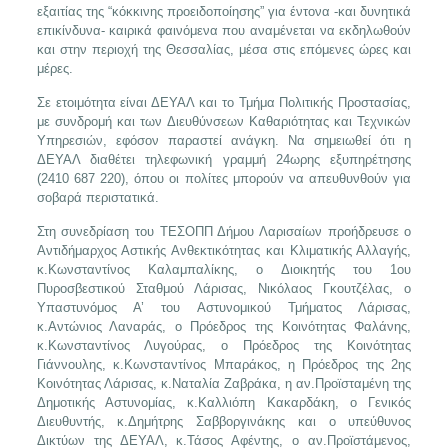
εξαιτίας της “κόκκινης προειδοποίησης” για έντονα -και δυνητικά
επικίνδυνα- καιρικά φαινόμενα που αναμένεται να εκδηλωθούν
και στην περιοχή της Θεσσαλίας, μέσα στις επόμενες ώρες και
μέρες.
Σε ετοιμότητα είναι ΔΕΥΑΛ και το Τμήμα Πολιτικής Προστασίας,
με συνδρομή και των Διευθύνσεων Καθαριότητας και Τεχνικών
Υπηρεσιών, εφόσον παραστεί ανάγκη. Να σημειωθεί ότι η
ΔΕΥΑΛ διαθέτει τηλεφωνική γραμμή 24ωρης εξυπηρέτησης
(2410 687 220), όπου οι πολίτες μπορούν να απευθυνθούν για
σοβαρά περιστατικά.
Στη συνεδρίαση του ΤΕΣΟΠΠ Δήμου Λαρισαίων προήδρευσε ο
Αντιδήμαρχος Αστικής Ανθεκτικότητας και Κλιματικής Αλλαγής,
κ.Κωνσταντίνος Καλαμπαλίκης, ο Διοικητής του 1ου
Πυροσβεστικού Σταθμού Λάρισας, Νικόλαος Γκουτζέλας, ο
Υπαστυνόμος Α’ του Αστυνομικού Τμήματος Λάρισας,
κ.Αντώνιος Λαναράς, ο Πρόεδρος της Κοινότητας Φαλάνης,
κ.Κωνσταντίνος Λυγούρας, ο Πρόεδρος της Κοινότητας
Γιάννουλης, κ.Κωνσταντίνος Μπαράκος, η Πρόεδρος της 2ης
Κοινότητας Λάρισας, κ.Ναταλία Ζαβράκα, η αν.Προϊσταμένη της
Δημοτικής Αστυνομίας, κ.Καλλιόπη Κακαρδάκη, ο Γενικός
Διευθυντής, κ.Δημήτρης Σαββοργινάκης και ο υπεύθυνος
Δικτύων της ΔΕΥΑΛ, κ.Τάσος Αφέντης, ο αν.Προϊστάμενος,