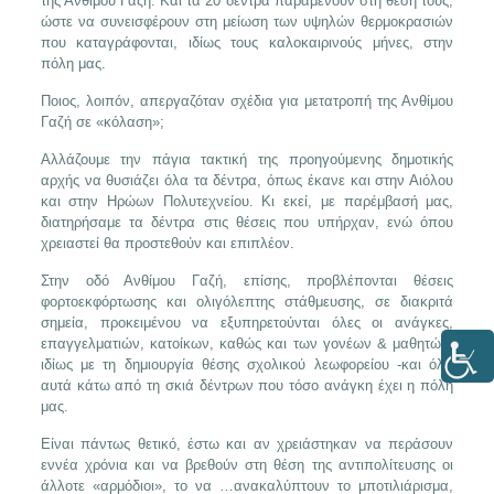
της Ανθίμου Γαζή. Και τα 20 δέντρα παραμένουν στη θέση τους,
ώστε να συνεισφέρουν στη μείωση των υψηλών θερμοκρασιών
που καταγράφονται, ιδίως τους καλοκαιρινούς μήνες, στην
πόλη μας.
Ποιος, λοιπόν, απεργαζόταν σχέδια για μετατροπή της Ανθίμου
Γαζή σε «κόλαση»;
Αλλάζουμε την πάγια τακτική της προηγούμενης δημοτικής
αρχής να θυσιάζει όλα τα δέντρα, όπως έκανε και στην Αιόλου
και στην Ηρώων Πολυτεχνείου. Κι εκεί, με παρέμβασή μας,
διατηρήσαμε τα δέντρα στις θέσεις που υπήρχαν, ενώ όπου
χρειαστεί θα προστεθούν και επιπλέον.
Στην οδό Ανθίμου Γαζή, επίσης, προβλέπονται θέσεις
φορτοεκφόρτωσης και ολιγόλεπτης στάθμευσης, σε διακριτά
σημεία, προκειμένου να εξυπηρετούνται όλες οι ανάγκες,
επαγγελματιών, κατοίκων, καθώς και των γονέων & μαθητών,
ιδίως με τη δημιουργία θέσης σχολικού λεωφορείου -και όλα
αυτά κάτω από τη σκιά δέντρων που τόσο ανάγκη έχει η πόλη
μας.
Είναι πάντως θετικό, έστω και αν χρειάστηκαν να περάσουν
εννέα χρόνια και να βρεθούν στη θέση της αντιπολίτευσης οι
άλλοτε «αρμόδιοι», το να …ανακαλύπτουν το μποτιλιάρισμα,