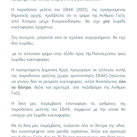
Η παραδοτέα μελέτη του ΣΒΑΚ (2022), της προηγούμενης
δημοτικής αρχής, προέβλεπε ότι το τμήμα της Ανθίμου Γαζή,
από Κύπρου μέχρι Κουμουνδούρου, θα είχε
μία
λωρίδα
κυκλοφορίας οχημάτων.
Στη συνέχεια, μπροστά από τα σχολικά συγκροτήματα, θα είχε
δύο λωρίδες.
-με το τελευταίο τμήμα στην έξοδο προς Ηρ.Πολυτεχνείου τρεις
λωρίδες κυκλοφορίας.
Η προηγούμενη Δημοτική Αρχή προχώρησε σε αλλαγές αυτής
της παραδοτέας μελέτης (χωρίς τροποποίηση ΣΒΑΚ) ζητώντας
να γίνουν δύο τα ρεύματα κυκλοφορίας -αλλά θυσιάζοντας
όλα
τα δέντρα
, δεξιά και αριστερά, στα πεζοδρόμια της Ανθίμου
Γαζή.
Η δική μας παρέμβαση επαναφέρει τις ρυθμίσεις της
παραδοτέας μελέτης του ΣΒΑΚ, σύμφωνα με την οποία θα
υπάρχει μία λωρίδα κυκλοφορίας.
Με τη δική μας παρέμβαση, σώζονται όλα τα δέντρα της οδού,
δεν καταστρέφεται ούτε ρανίδα πρασίνου, δεξιά και αριστερά