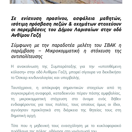
Σε ενίσχυση πρασίνου, ασφάλεια μαθητών,
ισότιμη πρόσβαση πεζών & οχημάτων στοχεύουν
οι παρεμβάσεις του Δήμου Λαρισαίων στην οδό
Ανθίμου Γαζή
Σύμφωνη με την παραδοτέα μελέτη του ΣΒΑΚ η
παρέμβαση – Μικροκομματική η στόχευση της
αντιπολίτευσης
Η ανακοίνωση της Συμπαράταξης για την «υποτιθέμενη
κόλαση» στην οδό Ανθίμου Γαζή, μπορεί σίγουρα να διεκδικήσει
το Όσκαρ κινδυνολογίας και υπερβολής.
Ταυτόχρονα, η απόκρυψη σημαντικών στοιχείων από τη
συγκεκριμένη αναφορά, καταδεικνύει πέραν πάσης αμφιβολίας,
τη μικροκομματική στόχευση στο όνομα ενός δήθεν
ενδιαφέροντος για τους πολίτες, τους οποίους όμως οι ίδιοι,
αγνόησαν προκλητικά στη διάρκεια της θητείας τους στη
δημοτική αρχή.
Τότε που η μηδενική τους ενασχόληση με το κυκλοφοριακό
πρόβλημα της πόλης, οδήγησε στη γιγάντωσή του.