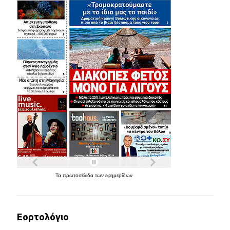
Τα
πρωτοσέλιδα
των
εφημερίδων
Εορτολόγιο