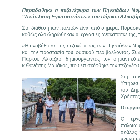
Παραδόθηκε η πεζογέφυρα των Πηνειάδων Νυμφώ
“Ανάπλαση Εγκαταστάσεων του Πάρκου Αλκαζά
Στη διάθεση των πολιτών είναι από σήμερα, Παρασκ
καθώς ολοκληρώθηκαν οι εργασίες ανακατασκευής, π
«Η αναβάθμιση της πεζογέφυρας των Πηνειάδων Νυμ
και την προστασία του φυσικού περιβάλλοντος. Συ
Πάρκου Αλκαζάρ, δημιουργώντας τον σημαντικό
κ.Θανάσης Μαμάκος, που επισκέφθηκε την πεζογέφυ
Στη συ
Υπηρεσι
του Δήμ
Χρήστος
Οι εργα
Οι εργ
παλαιωμ
σκάλας 
ανακατα