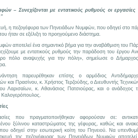
ν – Συνεχίζονται με εντατικούς ρυθμούς οι εργασίες 
ρ”
ευή, η πεζογέφυρα των Πηνειάδων Νυμφών, που οδηγεί στο πά
ου ήταν σε εξέλιξη το προηγούμενο διάστημα.
φών αποτελεί ένα σημαντικό βήμα για την αναβάθμιση του Πά
νεχίζουμε με εντατικούς ρυθμούς την παράδοση του έργου Α
τερο πόλο αναψυχής για την πόλη», σημείωσε ο Δήμαρχος
ρα.
νάντηση παρευρέθηκαν επίσης ο αρμόδιος Αντιδήμαρχ
ών και Πρασίνου, κ. Χρήστος Τερζούδης, ο Διευθυντής Τεχνικ
ου Λαρισαίων, κ. Αθανάσιος Πατσιούρας, και ο ανάδοχος τ
 Καλογερόπουλος.
σίες
ασίες που πραγματοποιήθηκαν αφορούσαν σε: αντικατ
ένου ξύλινου καταστρώματος της γέφυρας, καθώς και ανακ
που οδηγεί στην εσωτερική κοίτη του Πηνειού. Να υπενθυμί
σκευή της πεζογέφυρας των Πηνειάδων Νυμφών αποτελεί