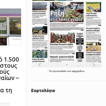
ό 1.500
 στους
μούς
Τα
πρωτοσέλιδα
των
εφημερίδων
σαίων –
α τη
Εορτολόγιο