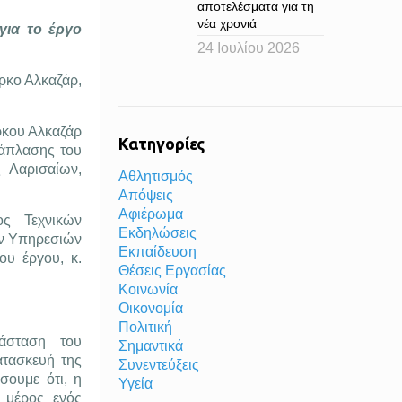
αποτελέσματα για τη
νέα χρονιά
για το έργο
24 Ιουλίου 2026
ρκο Αλκαζάρ,
ρκου Αλκαζάρ
Κατηγορίες
νάπλασης του
 Λαρισαίων,
Αθλητισμός
Απόψεις
Αφιέρωμα
ος Τεχνικών
Εκδηλώσεις
ών Υπηρεσιών
Εκπαίδευση
ου έργου, κ.
Θέσεις Εργασίας
Κοινωνία
Οικονομία
Πολιτική
άσταση του
Σημαντικά
ατασκευή της
Συνεντεύξεις
σουμε ότι, η
Υγεία
 μέρος ενός