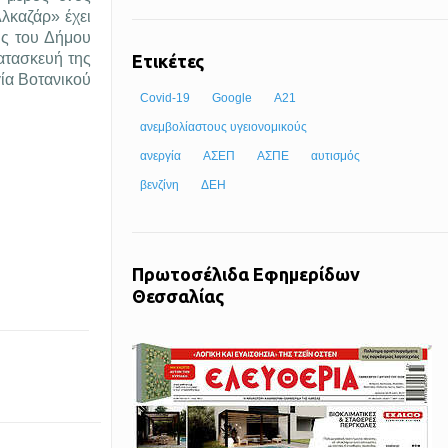
λκαζάρ» έχει
υς του Δήμου
ατασκευή της
Ετικέτες
γία Βοτανικού
Covid-19
Google
Α21
ανεμβολίαστους υγειονομικούς
ανεργία
ΑΣΕΠ
ΑΣΠΕ
αυτισμός
βενζίνη
ΔΕΗ
Πρωτοσέλιδα Εφημερίδων
Θεσσαλίας