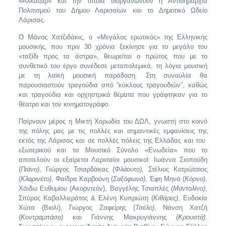
«Αλκαζάρ» και την οποία διοργανώνουν η Αντιδημαρχία
Πολιτισμού του Δήμου Λαρισαίων και το Δημοτικό Ωδείο
Λάρισας.
Ο Μάνος Χατζιδάκις, ο «Μεγάλος ερωτικός» της Ελληνικής
μουσικής, που πριν 30 χρόνια ξεκίνησε για το μεγάλο του
«ταξίδι προς τα άστρα», θεωρείται ο πρώτος που με το
συνθετικό του έργο συνέδεσε μεταπολεμικά, τη λόγια μουσική
με τη λαϊκή μουσική παράδοση. Στη συναυλία θα
παρουσιαστούν τραγούδια από “κύκλους τραγουδιών”, καθώς
και τραγούδια και ορχηστρικά θέματα που γράφτηκαν για το
θέατρο και τον κινηματογράφο.
Παίρνουν μέρος η Μικτή Χορωδία του ΔΩΛ, γνωστή στο κοινό
της πόλης μας με τις πολλές και σημαντικές εμφανίσεις της
εκτός της Λάρισας και σε πολλές πόλεις της Ελλάδας και του
εξωτερικού και το Μουσικό Σύνολο «Ενωδεία» που το
αποτελούν οι εξαίρετοι Λαρισαίοι μουσικοί: Ιωάννα Σιοπούδη
(
Πιάνο)
, Γιώργος Τσιαρδάκας (
Φλάουτο)
, Στέλιος Κοτρώτσιος
(
Κλαρινέτο)
, Φαίδρα Καρβούνη (
Σαξόφωνο)
, Έφη Μηνά (
Κόρνο)
,
Χάιδω Ευθυμίου (Ακορντεόν), Βαγγέλης Τσιαπλές (
Μαντολίνο)
,
Σπύρος Καβαλλιεράτος & Ελένη Κυπριώτη (
Κιθάρες)
, Ευδοκία
Χώτα (Βιολί), Γιώργος Ζαφείρης (
Τσέλο)
, Νάνση Χατζή
(
Κοντραμπάσο)
και Γιάννης Μακρυγιάννης (
Κρουστά)
.