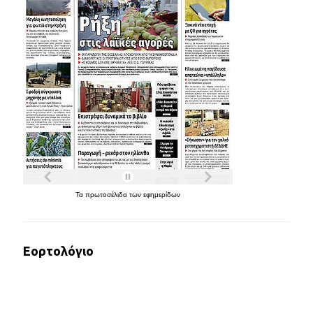
Τα
πρωτοσέλιδα
των
εφημερίδων
Εορτολόγιο