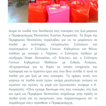
Δώρα σε παιδιά που διεκδικούν ίσες ευκαιρίες στη ζωή μοίρασε
ο Περιφερειάρχης Θεσσαλίας Κώστας Αγοραστός. Τα δώρα της
Περιφέρειας Θεσσαλίας παρέλαβαν για να τα μοιράσουν σε
παιδιά με αναπηρίες, εκπρόσωποι Συλλόγων και
συγκεκριμένα: ο Σύλλογος Γονέων, Κηδεμόνων και Φίλων
παιδιών με αυτισμό ν. Λάρισας, ο Σύλλογος παιδιών με
σύνδρομο Down Θεσσαλίας «Ο Κύκνος» και ο Σύλλογος
Γονέων Κηδεμόνων Μαθητών με Ειδικές Ανάγκες.
«Ευχαριστούμε για τις δομές τις οποίες υπηρετείτε την
προσφορά και το τεράστιο έργο σας που δίνει ελπίδα σ’ αυτά τα
παιδιά για μια ζωή με ίσες ευκαιρίες. Τις ημέρες αυτές των
γιορτών τα παιδιά αυτά έχουν ακόμα μεγαλύτερη ανάγκη να
νιώσουν την αγάπη, τη χαρά και ξεγνοιασιά» ανέφερε ο Κ.
Αγοραστός. «Όλοι έχουμε δικαίωμα στις ίσες ευκαιρίες στη ζωή
και εμείς ως Περιφέρεια Θεσσαλίας στηρίζουμε στην πράξη τα
παιδιά αυτά και τις οικογένειές τους παρακινούμενοι απ’ το
παράδειγμα σας» πρόσθεσε ο Περιφερειάρχης.