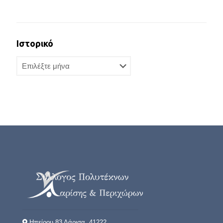
Ιστορικό
Ιστορικό
Ηπείρου 83 Λάρισα, 41222