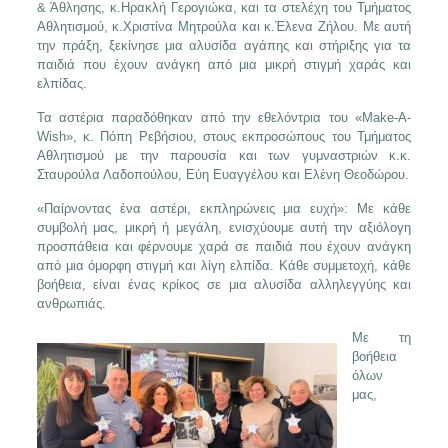
& Άθλησης, κ.Ηρακλή Γερογιώκα, και τα στελέχη του Τμήματος
Αθλητισμού, κ.Χριστίνα Μητρούλα και κ.Έλενα Ζήλου. Με αυτή
την πράξη, ξεκίνησε μια αλυσίδα αγάπης και στήριξης για τα
παιδιά που έχουν ανάγκη από μια μικρή στιγμή χαράς και
ελπίδας.
Τα αστέρια παραδόθηκαν από την εθελόντρια του «Make-A-
Wish», κ. Πόπη Ρεβήσιου, στους εκπροσώπους του Τμήματος
Αθλητισμού με την παρουσία και των γυμναστριών κ.κ.
Σταυρούλα Λαδοπούλου, Εύη Ευαγγέλου και Ελένη Θεοδώρου.
«Παίρνοντας ένα αστέρι, εκπληρώνεις μια ευχή»: Με κάθε
συμβολή μας, μικρή ή μεγάλη, ενισχύουμε αυτή την αξιόλογη
προσπάθεια και φέρνουμε χαρά σε παιδιά που έχουν ανάγκη
από μια όμορφη στιγμή και λίγη ελπίδα. Κάθε συμμετοχή, κάθε
βοήθεια, είναι ένας κρίκος σε μια αλυσίδα αλληλεγγύης και
ανθρωπιάς.
Με τη
βοήθεια
όλων
μας,