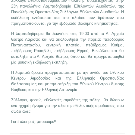
Σύλλογο Εθελοντών Αιμοδοτών Φαλάνης, συμμετέχοντας στην
23η πανελλήνια Λαμπαδηδρομία Εθελοντών Αιμοδοτών, της
Πανελλήνιας Ομοσπονδίας Συλλόγων Εθελοντών Αιμοδοτών. Η
εκδήλωση εντάσσεται και στο πλαίσιο των δράσεων που
πραγματοποιούνται γα την εβδομάδα βιώσιμης κινητικότητας.
Η λαμπαδηδρομία θα ξεκινήσει στις 19:00 από το Α΄ Αρχαίο
θέατρο Λάρισας και θα ακολουθήσει την πορεία: πεζόδρομος
Παπαναστασίου, κεντρική πλατεία, πεζόδρομος Κούμα,
πεζόδρομος Ρούσβελτ, πεζόδρομος Ερμού, Βενιζέλου και θα
καταλήξει στο Α΄ Αρχαίο θέατρο, όπου και θα πραγματοποιηθεί
μία μουσική εκδήλωση έκπληξη.
Η λαμπαδηδρομία πραγματοποιείται με την αιγίδα του Εθνικού
Κέντρου Αιμοδοσίας και της Ελληνικής Ομοσπονδίας
Θαλασσαιμίας και με την στήριξη του Εθνικού Κέντρου Άμεσης
Βοήθειας και την Ελληνική Αστυνομία.
Σύλλογοι, φορείς, εθελοντές αιμοδότες της πόλης, θα δώσουν
ένα ηχηρό μήνυμα για την αξία της εθελοντικής αιμοδοσίας, που
σώζει ζωές.
Γιατί όλοι μαζί μπορούμε!!!