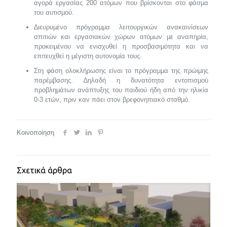
αγορά εργασίας 200 ατόµων που βρίσκονται στο φάσµα
του αυτισµού.
∆ιευρυµένο πρόγραµµα λειτουργικών ανακαινίσεων
σπιτιών και εργασιακών χώρων ατόµων µε αναπηρία,
προκειµένου να ενισχυθεί η προσβασιµότητα και να
επιτευχθεί η µέγιστη αυτονοµία τους.
Στη φάση ολοκλήρωσης είναι το πρόγραµµα της πρώιµης
παρέµβασης. ∆ηλαδή η δυνατότητα εντοπισµού
προβληµάτων ανάπτυξης του παιδιού ήδη από την ηλικία
0-3 ετών, πριν καν πάει στον βρεφονηπιακό σταθµό.
Κοινοποίηση
Σχετικά άρθρα