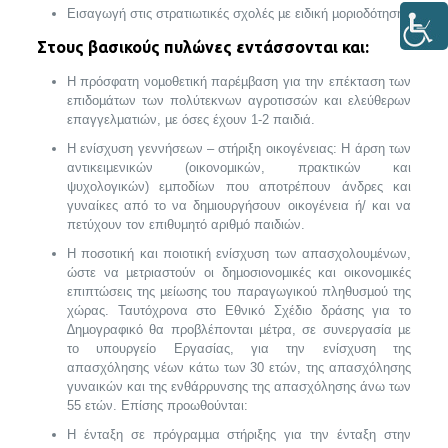
Εισαγωγή στις στρατιωτικές σχολές µε ειδική µοριοδότηση.
Στους βασικούς πυλώνες εντάσσονται και:
Η πρόσφατη νοµοθετική παρέµβαση για την επέκταση των
επιδοµάτων των πολύτεκνων αγροτισσών και ελεύθερων
επαγγελµατιών, µε όσες έχουν 1-2 παιδιά.
Η ενίσχυση γεννήσεων – στήριξη οικογένειας: Η άρση των
αντικειµενικών (οικονοµικών, πρακτικών και
ψυχολογικών) εµποδίων που αποτρέπουν άνδρες και
γυναίκες από το να δηµιουργήσουν οικογένεια ή/ και να
πετύχουν τον επιθυµητό αριθµό παιδιών.
Η ποσοτική και ποιοτική ενίσχυση των απασχολουµένων,
ώστε να µετριαστούν οι δηµοσιονοµικές και οικονοµικές
επιπτώσεις της µείωσης του παραγωγικού πληθυσµού της
χώρας. Ταυτόχρονα στο Εθνικό Σχέδιο δράσης για το
∆ηµογραφικό θα προβλέπονται µέτρα, σε συνεργασία µε
το υπουργείο Εργασίας, για την ενίσχυση της
απασχόλησης νέων κάτω των 30 ετών, της απασχόλησης
γυναικών και της ενθάρρυνσης της απασχόλησης άνω των
55 ετών. Επίσης προωθούνται:
Η ένταξη σε πρόγραµµα στήριξης για την ένταξη στην