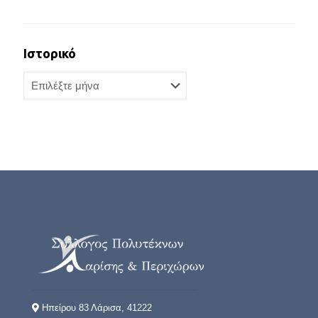
Ιστορικό
Ιστορικό
Ηπείρου 83 Λάρισα, 41222