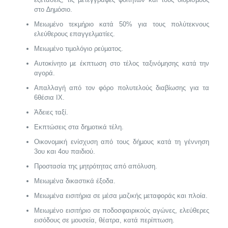
στο ∆ηµόσιο.
Μειωµένο τεκµήριο κατά 50% για τους πολύτεκνους
ελεύθερους επαγγελµατίες.
Μειωµένο τιµολόγιο ρεύµατος.
Αυτοκίνητο µε έκπτωση στο τέλος ταξινόµησης κατά την
αγορά.
Απαλλαγή από τον φόρο πολυτελούς διαβίωσης για τα
6θέσια ΙΧ.
Άδειες ταξί.
Εκπτώσεις στα δηµοτικά τέλη.
Οικονοµική ενίσχυση από τους δήµους κατά τη γέννηση
3ου και 4ου παιδιού.
Προστασία της µητρότητας από απόλυση.
Μειωµένα δικαστικά έξοδα.
Μειωµένα εισιτήρια σε µέσα µαζικής µεταφοράς και πλοία.
Μειωµένο εισιτήριο σε ποδοσφαιρικούς αγώνες, ελεύθερες
εισόδους σε µουσεία, θέατρα, κατά περίπτωση.