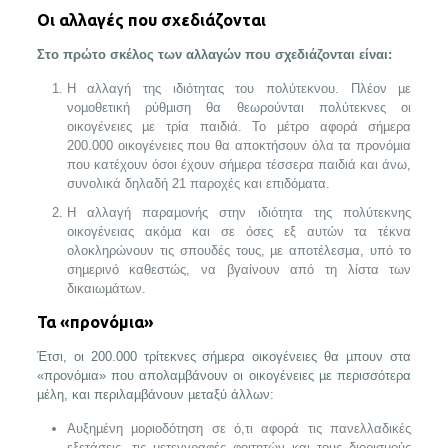
Οι αλλαγές που σχεδιάζονται
Στο πρώτο σκέλος των αλλαγών που σχεδιάζονται είναι:
Η αλλαγή της ιδιότητας του πολύτεκνου. Πλέον µε
νοµοθετική ρύθµιση θα θεωρούνται πολύτεκνες οι
οικογένειες µε τρία παιδιά. Το µέτρο αφορά σήµερα
200.000 οικογένειες που θα αποκτήσουν όλα τα προνόµια
που κατέχουν όσοι έχουν σήµερα τέσσερα παιδιά και άνω,
συνολικά δηλαδή 21 παροχές και επιδόµατα.
Η αλλαγή παραµονής στην ιδιότητα της πολύτεκνης
οικογένειας ακόµα και σε όσες εξ αυτών τα τέκνα
ολοκληρώνουν τις σπουδές τους, µε αποτέλεσµα, υπό το
σηµερινό καθεστώς, να βγαίνουν από τη λίστα των
δικαιωµάτων.
Τα «προνόμια»
Έτσι, οι 200.000 τρίτεκνες σήµερα οικογένειες θα µπουν στα
«προνόµια» που απολαµβάνουν οι οικογένειες µε περισσότερα
µέλη, και περιλαµβάνουν µεταξύ άλλων:
Αυξηµένη µοριοδότηση σε ό,τι αφορά τις πανελλαδικές
εξετάσεις, τις µετεγγραφές φοιτητών και τους διορισµούς