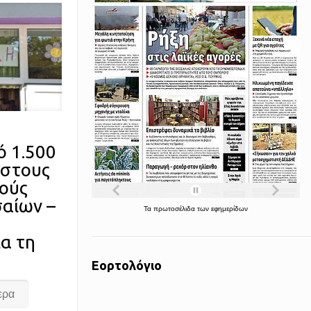
ό 1.500
 στους
μούς
σαίων –
Τα
πρωτοσέλιδα
των
εφημερίδων
α τη
Εορτολόγιο
ερα