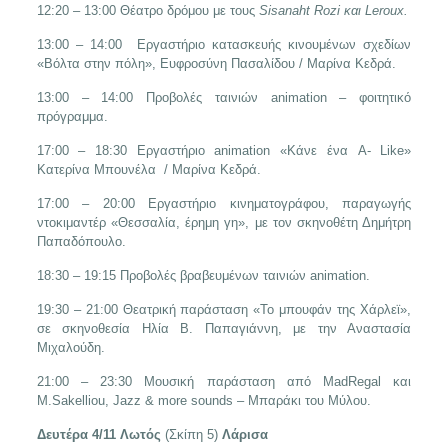
12:20 – 13:00 Θέατρο δρόμου με τους
Sisanaht
Rozi
και
Leroux
.
13:00 – 14:00 Εργαστήριο κατασκευής κινουμένων σχεδίων
«Βόλτα στην πόλη», Ευφροσύνη Πασαλίδου / Μαρίνα Κεδρά.
13:00 – 14:00 Προβολές ταινιών animation – φοιτητικό
πρόγραμμα.
17:00 – 18:30 Εργαστήριο animation «Κάνε ένα A- Like»
Κατερίνα Μπουνέλα / Μαρίνα Κεδρά.
17:00 – 20:00 Εργαστήριο κινηματογράφου, παραγωγής
ντοκιμαντέρ «Θεσσαλία, έρημη γη», με τον σκηνοθέτη Δημήτρη
Παπαδόπουλο.
18:30 – 19:15 Προβολές βραβευμένων ταινιών animation.
19:30 – 21:00 Θεατρική παράσταση «Το μπουφάν της Χάρλεϊ»,
σε σκηνοθεσία Ηλία Β. Παπαγιάννη, με την Αναστασία
Μιχαλούδη.
21:00 – 23:30 Μουσική παράσταση από MadRegal και
M.Sakelliou, Jazz & more sounds – Μπαράκι του Μύλου.
Δευτέρα 4/11
Λωτός
(Σκίπη 5)
Λάρισα