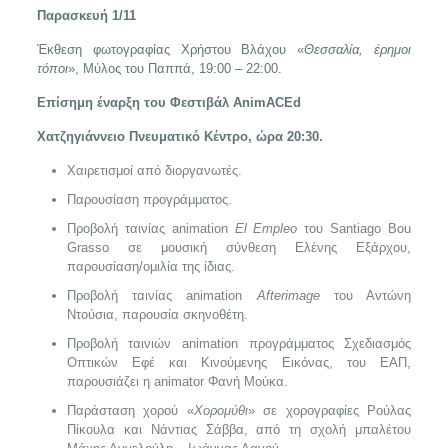
Παρασκευή 1/11
Έκθεση φωτογραφίας Χρήστου Βλάχου «
Θεσσαλία, έρημοι
τόποι
», Μύλος του Παππά, 19:00 – 22:00.
Επίσημη έναρξη του Φεστιβάλ
AnimACEd
Χατζηγιάννειο Πνευματικό Κέντρο, ώρα 20:30.
Χαιρετισμοί από διοργανωτές.
Παρουσίαση προγράμματος.
Προβολή ταινίας animation
El
Empleo
του Santiago Bou
Grasso σε μουσική σύνθεση Ελένης Εξάρχου,
παρουσίαση/ομιλία της ίδιας.
Προβολή ταινίας animation
Afterimage
του Αντώνη
Ντούσια, παρουσία σκηνοθέτη.
Προβολή ταινιών animation προγράμματος Σχεδιασμός
Οπτικών Εφέ και Κινούμενης Εικόνας, του ΕΑΠ,
παρουσιάζει η animator Φανή Μούκα.
Παράσταση χορού «
Χορομύθι
» σε χορογραφίες Ρούλας
Πίκουλα και Νάντιας Σάββα, από τη σχολή μπαλέτου