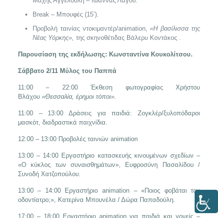
Μάχης Αγγελούλη – Ιωάννας Λαγού.
Break – Μπουφές (15’).
Προβολή ταινίας ντοκιμαντέρ/animation,
«Η βασίλισσα της
Νέας Υόρκης»,
της σκηνοθέτιδας Βάλερυ Κοντάκος .
Παρουσίαση της εκδήλωσης: Κωνσταντίνα Κουκολίτσου.
Σάββατο 2/11
Μύλος του Παππά
11:00 – 22:00 Έκθεση φωτογραφίας Χρήστου
Βλάχου
«Θεσσαλία, έρημοι τόποι».
11:00 – 13:00 Δράσεις για παιδιά: Ζογκλέρ/ξυλοπόδαροι
μασκότ, διαδραστικά παιχνίδια.
12:00 – 13:00 Προβολές ταινιών animation
13:00 – 14:00 Εργαστήριο κατασκευής κινουμένων σχεδίων –
«Ο κύκλος των συναισθημάτων», Ευφροσύνη Πασαλίδου /
Συνοδή Χατζοπούλου.
13:00 – 14:00 Εργαστήριο animation
–
«Ποιος φοβάται τον
οδοντίατρο;», Κατερίνα Μπουνέλα / Δώρα Παπαδούλη.
17:00 – 18:00 Εργαστήριο animation για παιδιά και γονείς –