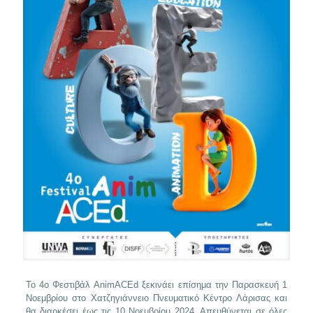
Το 4ο Φεστιβάλ AnimACEd ξεκινάει επίσημα την Παρασκευή 1
Νοεμβρίου στο Χατζηγιάννειο Πνευματικό Κέντρο Λάρισας και
θα διαρκέσει έως τις 10 Νοεμβρίου 2024. Απευθύνεται σε όλες