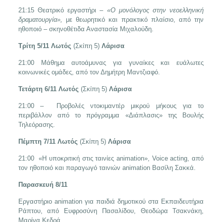
21:15 Θεατρικό εργαστήρι –
«Ο μονόλογος στην νεοελληνική
δραματουργία»,
με θεωρητικό και πρακτικό πλαίσιο, από την
ηθοποιό – σκηνοθέτιδα Αναστασία Μιχαλούδη.
Τρίτη 5/11
Λωτός
(Σκίπη 5)
Λάρισα
21:00 Μάθημα αυτοάμυνας για γυναίκες και ευάλωτες
κοινωνικές ομάδες, από τον Δημήτρη Μαντζιαφό.
Τετάρτη 6/11
Λωτός
(Σκίπη 5)
Λάρισα
21:00 – Προβολές ντοκιμαντέρ μικρού μήκους για το
περιβάλλον από το πρόγραμμα «Διάπλασις» της Βουλής
Τηλεόρασης.
Πέμπτη 7/11
Λωτός
(Σκίπη 5)
Λάρισα
21:00 «Η υποκριτική στις ταινίες animation», Voice acting, από
τον ηθοποιό και παραγωγό ταινιών animation Βασίλη Σακκά.
Παρασκευή 8/11
Εργαστήριο animation για παιδιά δημοτικού στα Εκπαιδευτήρια
Ράπτου, από Ευφροσύνη Πασαλίδου, Θεοδώρα Τσακνάκη,
Μαρίνα Κεδρά.