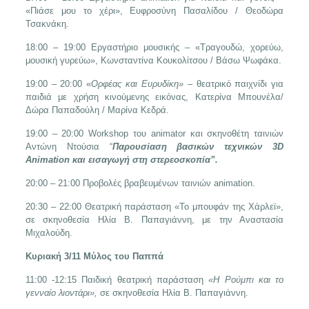
«Πιάσε μου το χέρι», Ευφροσύνη Πασαλίδου / Θεοδώρα
Τσακνάκη.
18:00 – 19:00 Εργαστήριο μουσικής – «Τραγουδώ, χορεύω,
μουσική γυρεύω», Κωνσταντίνα Κουκολίτσου / Βάσω Ψωφάκα.
19:00 – 20:00 «
Ορφέας και Ευρυδίκη»
– θεατρικό παιχνίδι για
παιδιά με χρήση κινούμενης εικόνας, Κατερίνα Μπουνέλα/
Δώρα Παπαδούλη / Μαρίνα Κεδρά.
19:00 – 20:00 Workshop του animator και σκηνοθέτη ταινιών
Αντώνη Ντούσια “
Παρουσίαση βασικών τεχνικών 3D
Animation και εισαγωγή στη στερεοσκοπία”.
20:00 – 21:00 Προβολές βραβευμένων ταινιών animation.
20:30 – 22:00 Θεατρική παράσταση «Το μπουφάν της Χάρλεϊ»,
σε σκηνοθεσία Ηλία Β. Παπαγιάννη, με την Αναστασία
Μιχαλούδη.
Κυριακή 3/11
Μύλος του Παππά
11:00 -12:15 Παιδική θεατρική παράσταση
«
Η Ρούμπι και το
γενναίο λιοντάρι»,
σε σκηνοθεσία Ηλία Β. Παπαγιάννη.