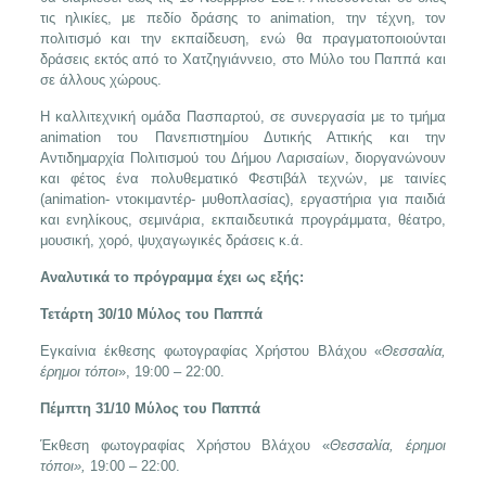
τις ηλικίες, με πεδίο δράσης το animation, την τέχνη, τον
πολιτισμό και την εκπαίδευση, ενώ θα πραγματοποιούνται
δράσεις εκτός από το Χατζηγιάννειο, στο Μύλο του Παππά και
σε άλλους χώρους.
Η καλλιτεχνική ομάδα Πασπαρτού, σε συνεργασία με το τμήμα
animation του Πανεπιστημίου Δυτικής Αττικής και την
Αντιδημαρχία Πολιτισμού του Δήμου Λαρισαίων, διοργανώνουν
και φέτος ένα πολυθεματικό Φεστιβάλ τεχνών, με ταινίες
(animation- ντοκιμαντέρ- μυθοπλασίας), εργαστήρια για παιδιά
και ενηλίκους, σεμινάρια, εκπαιδευτικά προγράμματα, θέατρο,
μουσική, χορό, ψυχαγωγικές δράσεις κ.ά.
Αναλυτικά το πρόγραμμα έχει ως εξής:
Τετάρτη 30/10
Μύλος του Παππά
Εγκαίνια έκθεσης φωτογραφίας Χρήστου Βλάχου «
Θεσσαλία,
έρημοι τόποι
», 19:00 – 22:00.
Πέμπτη 31/10
Μύλος του Παππά
Έκθεση φωτογραφίας Χρήστου Βλάχου «
Θεσσαλία, έρημοι
τόποι»,
19:00 – 22:00.