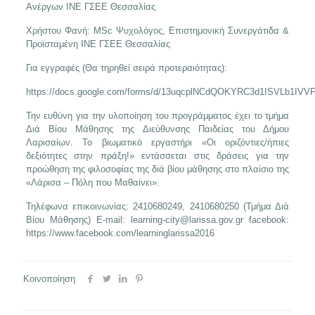
Ανέργων ΙΝΕ ΓΣΕΕ Θεσσαλίας
Χρήστου Φανή: MSc Ψυχολόγος, Επιστημονική Συνεργάτιδα &
Προϊσταμένη ΙΝΕ ΓΣΕΕ Θεσσαλίας
Για εγγραφές (Θα τηρηθεί σειρά προτεραιότητας):
https://docs.google.com/forms/d/13uqcplNCdQOKYRC3d1ISVLb1IVVF
Την ευθύνη για την υλοποίηση του προγράμματος έχει το τμήμα
Διά Βίου Μάθησης της Διεύθυνσης Παιδείας του Δήμου
Λαρισαίων. Το βιωματικό εργαστήρι «Οι οριζόντιες/ήπιες
δεξιότητες στην πράξη!» εντάσσεται στις δράσεις για την
προώθηση της φιλοσοφίας της διά βίου μάθησης στο πλαίσιο της
«Λάρισα – Πόλη που Μαθαίνει».
Τηλέφωνα επικοινωνίας: 2410680249, 2410680250 (Τμήμα Διά
Βίου Μάθησης) E-mail:
learning-city@larissa.gov.gr
facebook:
https://www.facebook.com/learninglarissa2016
Κοινοποίηση