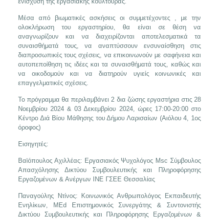
ενίσχυση της εργασιακής κουλτούρας.
Μέσα από βιωματικές ασκήσεις οι συμμετέχοντες , με την
ολοκλήρωση του εργαστηρίου, θα είναι σε θέση να
αναγνωρίζουν και να διαχειρίζονται αποτελεσματικά τα
συναισθήματά τους, να αναπτύσσουν ενσυναίσθηση στις
διαπροσωπικές τους σχέσεις, να επικοινωνούν με σαφήνεια και
αυτοπεποίθηση τις ιδέες και τα συναισθήματά τους, καθώς και
να οικοδομούν και να διατηρούν υγιείς κοινωνικές και
επαγγελματικές σχέσεις.
Το πρόγραμμα θα περιλαμβάνει 2 δια ζώσης εργαστήρια στις 28
Νοεμβρίου 2024 & 03 Δεκεμβρίου 2024, ώρες 17:00-20:00 στο
Κέντρο Διά Βίου Μάθησης του Δήμου Λαρισαίων (Αιόλου 4, 1ος
όροφος)
Εισηγητές:
Βαϊόπουλος Αχιλλέας: Εργασιακός Ψυχολόγος Msc Σύμβουλος
Απασχόλησης Δικτύου Συμβουλευτικής και Πληροφόρησης
Εργαζομένων & Ανέργων ΙΝΕ ΓΣΕΕ Θεσσαλίας
Παναγούλης Ντίνος: Κοινωνικός Ανθρωπολόγος Εκπαιδευτής
Ενηλίκων, MEd Επιστημονικός Συνεργάτης & Συντονιστής
Δικτύου Συμβουλευτικής και Πληροφόρησης Εργαζομένων &