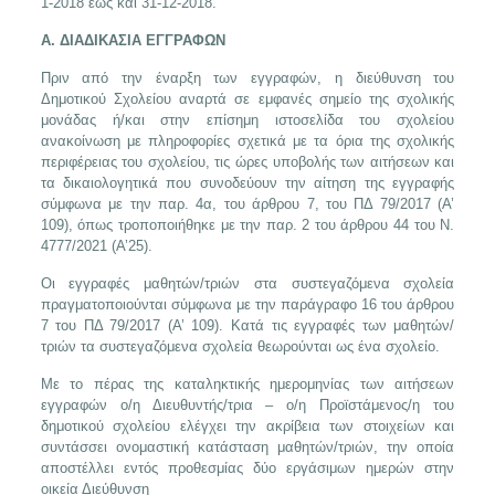
1-2018 έως και 31-12-2018.
Α. ΔΙΑΔΙΚΑΣΙΑ ΕΓΓΡΑΦΩΝ
Πριν από την έναρξη των εγγραφών, η διεύθυνση του
Δημοτικού Σχολείου αναρτά σε εμφανές σημείο της σχολικής
μονάδας ή/και στην επίσημη ιστοσελίδα του σχολείου
ανακοίνωση με πληροφορίες σχετικά με τα όρια της σχολικής
περιφέρειας του σχολείου, τις ώρες υποβολής των αιτήσεων και
τα δικαιολογητικά που συνοδεύουν την αίτηση της εγγραφής
σύμφωνα με την παρ. 4α, του άρθρου 7, του ΠΔ 79/2017 (Α’
109), όπως τροποποιήθηκε με την παρ. 2 του άρθρου 44 του Ν.
4777/2021 (Α’25).
Οι εγγραφές μαθητών/τριών στα συστεγαζόμενα σχολεία
πραγματοποιούνται σύμφωνα με την παράγραφο 16 του άρθρου
7 του ΠΔ 79/2017 (Α’ 109). Κατά τις εγγραφές των μαθητών/
τριών τα συστεγαζόμενα σχολεία θεωρούνται ως ένα σχολείο.
Με το πέρας της καταληκτικής ημερομηνίας των αιτήσεων
εγγραφών ο/η Διευθυντής/τρια – ο/η Προϊστάμενος/η του
δημοτικού σχολείου ελέγχει την ακρίβεια των στοιχείων και
συντάσσει ονομαστική κατάσταση μαθητών/τριών, την οποία
αποστέλλει εντός προθεσμίας δύο εργάσιμων ημερών στην
οικεία Διεύθυνση