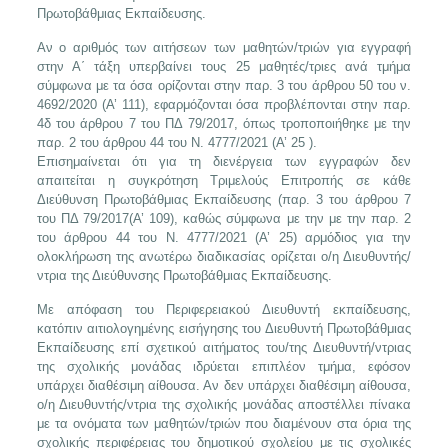
Πρωτοβάθμιας Εκπαίδευσης.
Αν ο αριθμός των αιτήσεων των μαθητών/τριών για εγγραφή
στην Α΄ τάξη υπερβαίνει τους 25 μαθητές/τριες ανά τμήμα
σύμφωνα με τα όσα ορίζονται στην παρ. 3 του άρθρου 50 του ν.
4692/2020 (Α’ 111), εφαρμόζονται όσα προβλέπονται στην παρ.
4δ του άρθρου 7 του ΠΔ 79/2017, όπως τροποποιήθηκε με την
παρ. 2 του άρθρου 44 του Ν. 4777/2021 (Α’ 25 ).
Επισημαίνεται ότι για τη διενέργεια των εγγραφών δεν
απαιτείται η συγκρότηση Τριμελούς Επιτροπής σε κάθε
Διεύθυνση Πρωτοβάθμιας Εκπαίδευσης (παρ. 3 του άρθρου 7
του ΠΔ 79/2017(Α’ 109), καθώς σύμφωνα με την με την παρ. 2
του άρθρου 44 του Ν. 4777/2021 (Α’ 25) αρμόδιος για την
ολοκλήρωση της ανωτέρω διαδικασίας ορίζεται ο/η Διευθυντής/
ντρια της Διεύθυνσης Πρωτοβάθμιας Εκπαίδευσης.
Με απόφαση του Περιφερειακού Διευθυντή εκπαίδευσης,
κατόπιν αιτιολογημένης εισήγησης του Διευθυντή Πρωτοβάθμιας
Εκπαίδευσης επί σχετικού αιτήματος του/της Διευθυντή/ντριας
της σχολικής μονάδας ιδρύεται επιπλέον τμήμα, εφόσον
υπάρχει διαθέσιμη αίθουσα. Αν δεν υπάρχει διαθέσιμη αίθουσα,
ο/η Διευθυντής/ντρια της σχολικής μονάδας αποστέλλει πίνακα
με τα ονόματα των μαθητών/τριών που διαμένουν στα όρια της
σχολικής περιφέρειας του δημοτικού σχολείου με τις σχολικές