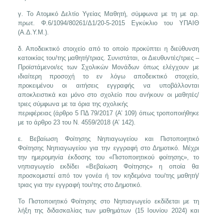
γ. Το Ατομικό Δελτίο Υγείας Μαθητή, σύμφωνα με τη με αρ.
πρωτ. Φ.6/1094/80261/Δ1/20-5-2015 Εγκύκλιο του ΥΠΑΙΘ
(Α.Δ.Υ.Μ.).
δ. Αποδεικτικό στοιχείο από το οποίο προκύπτει η διεύθυνση
κατοικίας του/της μαθητή/τριας. Συνιστάται, οι Διευθυντές/τριες –
Προϊστάμενοι/ες των Σχολικών Μονάδων όπως ελέγχουν με
ιδιαίτερη προσοχή το εν λόγω αποδεικτικό στοιχείο,
προκειμένου οι αιτήσεις εγγραφής να υποβάλλονται
αποκλειστικά και μόνο στο σχολείο που ανήκουν οι μαθητές/
τριες σύμφωνα με τα όρια της σχολικής
περιφέρειας (άρθρο 5 ΠΔ 79/2017 (Α’ 109) όπως τροποποιήθηκε
με το άρθρο 23 του Ν. 4559/2018 (Α’ 142).
ε. Βεβαίωση Φοίτησης Νηπιαγωγείου και Πιστοποιητικό
Φοίτησης Νηπιαγωγείου για την εγγραφή στο Δημοτικό. Μέχρι
την ημερομηνία έκδοσης του «Πιστοποιητικού φοίτησης», το
νηπιαγωγείο εκδίδει «Βεβαίωση Φοίτησης» η οποία θα
προσκομιστεί από τον γονέα ή τον κηδεμόνα του/της μαθητή/
τριας για την εγγραφή του/της στο Δημοτικό.
Το Πιστοποιητικό Φοίτησης στο Nηπιαγωγείο εκδίδεται με τη
λήξη της διδασκαλίας των μαθημάτων (15 Ιουνίου 2024) και