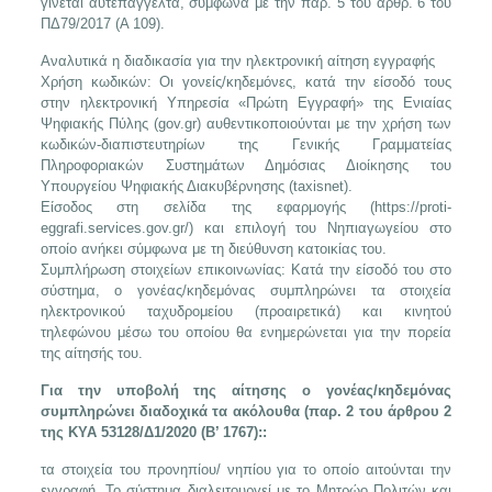
γίνεται αυτεπάγγελτα, σύμφωνα με την παρ. 5 του αρθρ. 6 του
ΠΔ79/2017 (Α 109).
Αναλυτικά η διαδικασία για την ηλεκτρονική αίτηση εγγραφής
Χρήση κωδικών: Οι γονείς/κηδεμόνες, κατά την είσοδό τους
στην ηλεκτρονική Υπηρεσία «Πρώτη Εγγραφή» της Ενιαίας
Ψηφιακής Πύλης (gov.gr) αυθεντικοποιούνται με την χρήση των
κωδικών-διαπιστευτηρίων της Γενικής Γραμματείας
Πληροφοριακών Συστημάτων Δημόσιας Διοίκησης του
Υπουργείου Ψηφιακής Διακυβέρνησης (taxisnet).
Είσοδος στη σελίδα της εφαρμογής (https://proti-
eggrafi.services.gov.gr/) και επιλογή του Νηπιαγωγείου στο
οποίο ανήκει σύμφωνα με τη διεύθυνση κατοικίας του.
Συμπλήρωση στοιχείων επικοινωνίας: Κατά την είσοδό του στο
σύστημα, ο γονέας/κηδεμόνας συμπληρώνει τα στοιχεία
ηλεκτρονικού ταχυδρομείου (προαιρετικά) και κινητού
τηλεφώνου μέσω του οποίου θα ενημερώνεται για την πορεία
της αίτησής του.
Για την υποβολή της αίτησης ο γονέας/κηδεμόνας
συμπληρώνει διαδοχικά τα ακόλουθα (παρ. 2 του άρθρου 2
της ΚΥΑ 53128/Δ1/2020 (Β’ 1767)::
τα στοιχεία του προνηπίου/ νηπίου για το οποίο αιτούνται την
εγγραφή. Το σύστημα διαλειτουργεί με το Μητρώο Πολιτών και