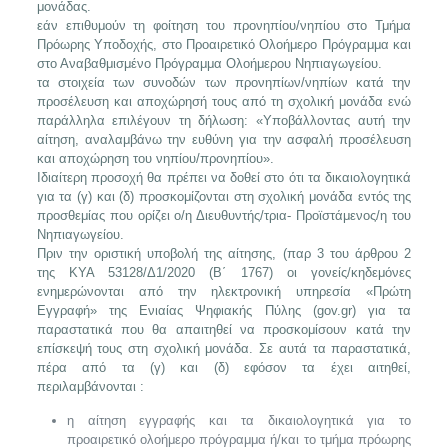
μονάδας.
εάν επιθυμούν τη φοίτηση του προνηπίου/νηπίου στο Τμήμα
Πρόωρης Υποδοχής, στο Προαιρετικό Ολοήμερο Πρόγραμμα και
στο Αναβαθμισμένο Πρόγραμμα Ολοήμερου Νηπιαγωγείου.
τα στοιχεία των συνοδών των προνηπίων/νηπίων κατά την
προσέλευση και αποχώρησή τους από τη σχολική μονάδα ενώ
παράλληλα επιλέγουν τη δήλωση: «Υποβάλλοντας αυτή την
αίτηση, αναλαμβάνω την ευθύνη για την ασφαλή προσέλευση
και αποχώρηση του νηπίου/προνηπίου».
Ιδιαίτερη προσοχή θα πρέπει να δοθεί στο ότι τα δικαιολογητικά
για τα (γ) και (δ) προσκομίζονται στη σχολική μονάδα εντός της
προσθεμίας που ορίζει ο/η Διευθυντής/τρια- Προϊστάμενος/η του
Νηπιαγωγείου.
Πριν την οριστική υποβολή της αίτησης, (παρ 3 του άρθρου 2
της ΚΥΑ 53128/Δ1/2020 (Β΄ 1767) οι γονείς/κηδεμόνες
ενημερώνονται από την ηλεκτρονική υπηρεσία «Πρώτη
Εγγραφή» της Ενιαίας Ψηφιακής Πύλης (gov.gr) για τα
παραστατικά που θα απαιτηθεί να προσκομίσουν κατά την
επίσκεψή τους στη σχολική μονάδα. Σε αυτά τα παραστατικά,
πέρα από τα (γ) και (δ) εφόσον τα έχει αιτηθεί,
περιλαμβάνονται :
η αίτηση εγγραφής και τα δικαιολογητικά για το
προαιρετικό ολοήμερο πρόγραμμα ή/και το τμήμα πρόωρης