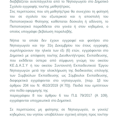
διαβιβάζεται αυτεπάγγελτα από το Νηπιαγωγείο στο Δημοτικό
Σχολείο εγγραφής του/της μαθητή/τριας.
Στις περιπτώσεις που ο/η μαθητής/τρια θα συνεχίσει τη φοίτησή
του σε σχολείο του εξωτερικού και η αποστολή του
Πιστοποιητικού Φοίτησης καθίσταται δύσκολη ή αδύνατη, το
Πιστοποιητικό παραδίδεται στο γονέα ή στον κηδεμόνα, ο
οποίος υπογράφει βεβαίωση παραλαβής.
Νήπια τα οποία δεν έχουν εγγραφεί και φοιτήσει στο
Νηπιαγωγείο και την 31η Δεκεμβρίου του έτους εγγραφής
συμπληρώνουν την ηλικία των έξι (6) ετών, εγγράφονται στο
Δημοτικό με απόφαση του/της Διευθυντή/ντριας Εκπαίδευσης,
που εκδίδεται ύστερα από σύμφωνη γνώμη του οικείου
ΚΕ.Δ.Α.Σ.Υ ή του οικείου Συντονιστή Εκπαιδευτικού Έργου
Νηπιαγωγών μετά την ολοκλήρωση της διαδικασίας επιλογής
των Συμβούλων Εκπαίδευσης ως Σύμβουλοι Εκπαίδευσης,
διαφορετικά εγγράφονται στο νηπιαγωγείο, (παρ. 1β του
άρθρου 204 του Ν. 4610/2019 (Α΄70)). Παιδιά που εμπίπτουν
στο πεδίο εφαρμογής της
παραγράφου 8 του άρθρου 6 του Π.Δ 79/2017 (Α 109),
εγγράφονται υποχρεωτικά στο Δημοτικό.
Σε περιπτώσεις μη φοίτησης σε Νηπιαγωγείο, οι γονείς/
κηδεμόνες του νηπίου υποβάλλουν σχετική αίτηση προς τον/την