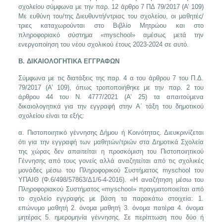
σχολείου σύμφωνα με την παρ. 12 άρθρο 7 ΠΔ 79/2017 (Α’ 109)
Με ευθύνη του/της Διευθυντή/ντριας του σχολείου, οι μαθητές/
τριες καταχωρούνται στο Βιβλίο Μητρώου και στο
πληροφοριακό σύστημα «myschool» αμέσως μετά την
ενεργοποίηση του νέου σχολικού έτους 2023-2024 σε αυτό.
Β. ΔΙΚΑΙΟΛΟΓΗΤΙΚΑ ΕΓΓΡΑΦΩΝ
Σύμφωνα με τις διατάξεις της παρ. 4 α του άρθρου 7 του Π.Δ.
79/2017 (Α’ 109), όπως τροποποιήθηκε με την παρ. 2 του
άρθρου 44 του Ν. 4777/2021 (Α’ 25) τα απαιτούμενα
δικαιολογητικά για την εγγραφή στην Α΄ τάξη του δημοτικού
σχολείου είναι τα εξής:
α. Πιστοποιητικό γέννησης Δήμου ή Κοινότητας. Διευκρινίζεται
ότι για την εγγραφή των μαθητών/τριών στα Δημοτικά Σχολεία
της χώρας δεν απαιτείται η προσκόμιση του Πιστοποιητικού
Γέννησης από τους γονείς αλλά αναζητείται από τις σχολικές
μονάδες μέσω του Πληροφορικού Συστήματος myschool του
ΥΠΑΙΘ (Φ.6/498/57863/Δ1/6-4-2016). «Η αναζήτηση μέσω του
Πληροφοριακού Συστήματος «myschool» πραγματοποιείται από
το σχολείο εγγραφής με βάση τα παρακάτω στοιχεία: 1.
επώνυμο μαθητή 2. όνομα μαθητή 3. όνομα πατέρα 4. όνομα
μητέρας 5. ημερομηνία γέννησης. Σε περίπτωση που δύο ή