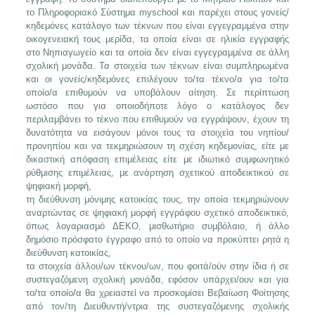
το Πληροφοριακό Σύστημα myschool και παρέχει στους γονείς/
κηδεμόνες κατάλογο των τέκνων που είναι εγγεγραμμένα στην
οικογενειακή τους μερίδα, τα οποία είναι σε ηλικία εγγραφής
στο Νηπιαγωγείο και τα οποία δεν είναι εγγεγραμμένα σε άλλη
σχολική μονάδα. Τα στοιχεία των τέκνων είναι συμπληρωμένα
και οι γονείς/κηδεμόνες επιλέγουν το/τα τέκνο/α για το/τα
οποίο/α επιθυμούν να υποβάλουν αίτηση. Σε περίπτωση
ωστόσο που για οποιοδήποτε λόγο ο κατάλογος δεν
περιλαμβάνει το τέκνο που επιθυμούν να εγγράψουν, έχουν τη
δυνατότητα να εισάγουν μόνοι τους τα στοιχεία του νηπίου/
προνηπίου και να τεκμηριώσουν τη σχέση κηδεμονίας, είτε με
δικαστική απόφαση επιμέλειας είτε με ιδιωτικό συμφωνητικό
ρύθμισης επιμέλειας, με ανάρτηση σχετικού αποδεικτικού σε
ψηφιακή μορφή,
τη διεύθυνση μόνιμης κατοικίας τους, την οποία τεκμηριώνουν
αναρτώντας σε ψηφιακή μορφή εγγράφου σχετικό αποδεικτικό,
όπως λογαριασμό ΔΕΚΟ, μισθωτήριο συμβόλαιο, ή άλλο
δημόσιο πρόσφατο έγγραφο από το οποίο να προκύπτει ρητά η
διεύθυνση κατοικίας,
τα στοιχεία άλλου/ων τέκνου/ων, που φοιτά/ούν στην ίδια ή σε
συστεγαζόμενη σχολική μονάδα, εφόσον υπάρχει/ουν και για
το/τα οποίο/α θα χρειαστεί να προσκομίσει Βεβαίωση Φοίτησης
από τον/τη Διευθυντή/ντρια της συστεγαζόμενης σχολικής