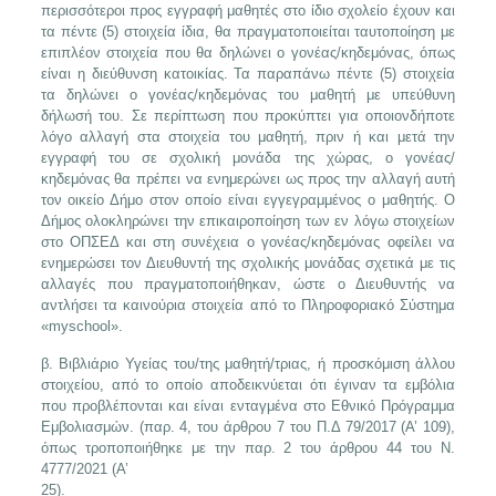
περισσότεροι προς εγγραφή μαθητές στο ίδιο σχολείο έχουν και
τα πέντε (5) στοιχεία ίδια, θα πραγματοποιείται ταυτοποίηση με
επιπλέον στοιχεία που θα δηλώνει ο γονέας/κηδεμόνας, όπως
είναι η διεύθυνση κατοικίας. Τα παραπάνω πέντε (5) στοιχεία
τα δηλώνει ο γονέας/κηδεμόνας του μαθητή με υπεύθυνη
δήλωσή του. Σε περίπτωση που προκύπτει για οποιονδήποτε
λόγο αλλαγή στα στοιχεία του μαθητή, πριν ή και μετά την
εγγραφή του σε σχολική μονάδα της χώρας, ο γονέας/
κηδεμόνας θα πρέπει να ενημερώνει ως προς την αλλαγή αυτή
τον οικείο Δήμο στον οποίο είναι εγγεγραμμένος ο μαθητής. Ο
Δήμος ολοκληρώνει την επικαιροποίηση των εν λόγω στοιχείων
στο ΟΠΣΕΔ και στη συνέχεια ο γονέας/κηδεμόνας οφείλει να
ενημερώσει τον Διευθυντή της σχολικής μονάδας σχετικά με τις
αλλαγές που πραγματοποιήθηκαν, ώστε ο Διευθυντής να
αντλήσει τα καινούρια στοιχεία από το Πληροφοριακό Σύστημα
«myschool».
β. Βιβλιάριο Υγείας του/της μαθητή/τριας, ή προσκόμιση άλλου
στοιχείου, από το οποίο αποδεικνύεται ότι έγιναν τα εμβόλια
που προβλέπονται και είναι ενταγμένα στο Εθνικό Πρόγραμμα
Εμβολιασμών. (παρ. 4, του άρθρου 7 του Π.Δ 79/2017 (Α’ 109),
όπως τροποποιήθηκε με την παρ. 2 του άρθρου 44 του Ν.
4777/2021 (Α’
25).