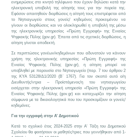
ενημερώσεις στο κινητό τηλέφωνο που έχουν δηλώσει κατά την
ηλεκτρονική υποβολή της αίτησής τους για την πορεία της.
Εφόσον απαιτηθούν διορθώσεις η αίτησή τους επιστρέφεται από
το Νηπιαγωγείο στους γονείς/ κηδεμόνες προκειμένου να
γίνουν οι διορθώσεις και να ολοκληρωθεί η υποβολή της μέσω
της ηλεκτρονικής υπηρεσίας «Πρώτη Εγγραφή» της Ενιαίας
Ψηφιακής Πύλης (gov.gr). Έπειτα από τις σχετικές διορθώσεις, η
αίτηση γίνεται αποδεκτή.
Σε περιπτώσεις γονέων/κηδεμόνων που αδυνατούν να κάνουν
χρήση της ηλεκτρονικής υπηρεσίας «Πρώτη Εγγραφή» της
Ενιαίας Ψηφιακής Πύλης (gov.gr), η αίτηση μπορεί να
υποβληθεί με παρουσία στο Νηπιαγωγείο (παρ. 7 του άρθρου 2
της ΚΥΑ 53128/Δ1/2020 (Β΄ 1767). Για τον σκοπό αυτό ο/η
Διευθυντής/ντρια – Προϊστάμενος/η του νηπιαγωγείου
εισέρχεται στην ηλεκτρονική υπηρεσία «Πρώτη Εγγραφή» της
Ενιαίας Ψηφιακής Πύλης (gov.gr) και καταχωρίζει την αίτηση
σύμφωνα με τα δικαιολογητικά που του προσκομίζουν οι γονείς/
κηδεμόνες.
Για την εγγραφή στην Α’ Δημοτικού
Κατά το σχολικό έτος 2024-2025 στην Α’ Τάξη του Δημοτικού
Σχολείου θα φοιτήσουν οι μαθητές/τριες που γεννήθηκαν από 1-