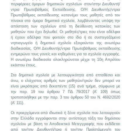
περιφέρειες όμορων δημοτικών σχολείων στον/στην Διευθυντή/
ντρια Πρωτοβάθμιας Εκπαίδευσης. Ο/Η Διευθυντής/ντρια
Πρωτοβάθμιας εκπαίδευσης κατανέμει τους μαθητές από τον
πίνακα στα όμορα δημοτικά σχολεία, λαμβάνοντας υπόψη την
απόσταση των σχολείων από τη διεύθυνση κατοικίας των
μαθητών που έχει δηλωθεί. Οι μαθητές/τριες που είναι αδέλφια
ή έχουν αδέλφια που φοιτούν στο ίδιο ή σε συστεγαζόμενο
νηπιαγωγείο ή δημοτικό σχολείο εξαιρούνται της ανωτέρω
διαδικασίας. Ο/Η Διευθυντής/ντρια Πρωτοβάθμιας εκπαίδευσης
ενημερώνει τους γονείς και κηδεμόνες για τα σχολεία εγγραφής.
Η ανωτέρω διαδικασία ολοκληρώνεται μέχρι τη 10η Απριλίου
εκάστου έτους.
Στα δημοτικά σχολεία με λειτουργικότητα από επταθέσιο και
άνω, ο ελάχιστος αριθμός των μαθητών/τριών δεν μπορεί να
είναι μικρότερος από δεκαπέντε (15) ανά τμήμα, σύμφωνα με
την παρ. 19 του άρθρου 7 ΠΔ 79/2017 (Α’ 109) όπως
τροποποιήθηκε με την παρ. 3 του άρθρου 50 του Ν. 4692/2020
(Α’ 111).
Οι προερχόμενοι από ιδιωτικά ή ξένα σχολεία που λειτουργούν
στην Ελλάδα εγγράφονται στην αντίστοιχη τάξη του δημόσιου
σχολείου με βάση το Αποδεικτικό Μετεγγραφής που εκδίδεται
από τον/την Διευθυντή/τρια ή τον/την Προϊστάμενο/η του