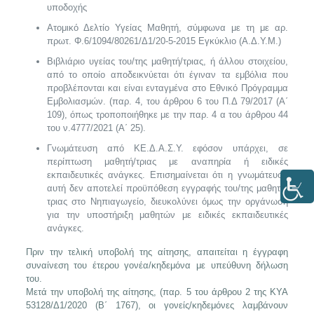
υποδοχής
Ατομικό Δελτίο Υγείας Μαθητή, σύμφωνα με τη με αρ.
πρωτ. Φ.6/1094/80261/Δ1/20-5-2015 Εγκύκλιο (Α.Δ.Υ.Μ.)
Βιβλιάριο υγείας του/της μαθητή/τριας, ή άλλου στοιχείου,
από το οποίο αποδεικνύεται ότι έγιναν τα εμβόλια που
προβλέπονται και είναι ενταγμένα στο Εθνικό Πρόγραμμα
Εμβολιασμών. (παρ. 4, του άρθρου 6 του Π.Δ 79/2017 (Α΄
109), όπως τροποποιήθηκε με την παρ. 4 α του άρθρου 44
του ν.4777/2021 (Α΄ 25).
Γνωμάτευση από ΚΕ.Δ.Α.Σ.Υ. εφόσον υπάρχει, σε
περίπτωση μαθητή/τριας με αναπηρία ή ειδικές
εκπαιδευτικές ανάγκες. Επισημαίνεται ότι η γνωμάτευση
αυτή δεν αποτελεί προϋπόθεση εγγραφής του/της μαθητή/
τριας στο Νηπιαγωγείο, διευκολύνει όμως την οργάνωση
για την υποστήριξη μαθητών με ειδικές εκπαιδευτικές
ανάγκες.
Πριν την τελική υποβολή της αίτησης, απαιτείται η έγγραφη
συναίνεση του έτερου γονέα/κηδεμόνα με υπεύθυνη δήλωση
του.
Μετά την υποβολή της αίτησης, (παρ. 5 του άρθρου 2 της ΚΥΑ
53128/Δ1/2020 (Β΄ 1767), οι γονείς/κηδεμόνες λαμβάνουν