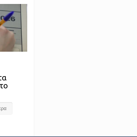
τα
το
ερα