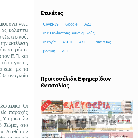
Ετικέτες
ιουργεί νέες
Covid-19
Google
Α21
ίας καλύπτει
ανεμβολίαστους υγειονομικούς
υ εξωτερικού,
ανεργία
ΑΣΕΠ
ΑΣΠΕ
αυτισμός
 την εκτέλεση
ότερο τρόπο.
βενζίνη
ΔΕΗ
 τον Ε.Π. και
τόσο για τις
ετικώς με τα
άθε αναγκαία
Πρωτοσέλιδα Εφημερίδων
Θεσσαλίας
εξωτερικό. Οι
μείς παροχής
ής Υπηρεσιών
κό Σώμα, στο
υ διαθέτουν