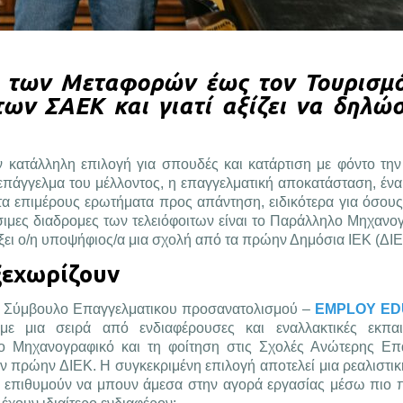
ι των Μεταφορών έως τον Τουρισμό
 των ΣΑΕΚ και γιατί αξίζει να δηλώσ
ην κατάλληλη επιλογή για σπουδές και κατάρτιση με φόντο τη
επάγγελμα του μέλλοντος, η επαγγελματική αποκατάσταση, ένα
 τα επιμέρους ερωτήματα προς απάντηση, ειδικότερα για όσους
σιμες διαδρομες των τελειόφοιτων είναι το Παράλληλο Μηχανογ
ει ο/η υποψήφιος/α μια σχολή από τα πρώην Δημόσια ΙΕΚ (ΔΙΕ
ξεχωρίζουν
υ, Σύμβουλο Επαγγελματικου προσανατολισμού –
EMPLOY ED
ε μια σειρά από ενδιαφέρουσες και εναλλακτικές εκπαιδ
ο Μηχανογραφικό και τη φοίτηση στις Σχολές Ανώτερης Επ
ν πρώην ΔΙΕΚ. Η συγκεκριμένη επιλογή αποτελεί μια ρεαλιστικ
υ επιθυμούν να μπουν άμεσα στην αγορά εργασίας μέσω πιο π