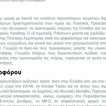
έχουν ιδιαίτερο ενδιαφέρον;
ης χώρας με σκοπό την υποδοχή περισσότερων τουριστών δημ
ήσεων δραστηριοποιείται στον τομέα της Πολιτικής Προστασ
 του εξωτερικού, σε αεροπορικές εταιρείες της Ελλάδας και το
αιρείες handling. O «Επιμελητής Πτήσεων» μελετά και σχεδιάζει
της Πολιτικής Αεροπορίας κατά τον ασφαλέστερο και οικονομικ
ν, εγχειριδίων, και γενικά του υλικού που χρησιμοποιείται από
. Γνωρίζει τα όρια και τους περιορισμούς χρήσης του υλικού 
ανάγκης. Γνωρίζει πλήρως τους Αεροναυτικούς κώδικες σχ
ρνήτη στην προετοιμασία της πτήσης, παρέχοντας σε αυτόν κ
 πτήσης.
νοφόρου
παρουσιάζουν αυξητικές τάσεις τόσο στην Ελλάδα όσο και στο 
κό χώρο στο ΕΚΑΒ, σε Κέντρα Υγείας και σε όλους τους το
ιωτικά Νοσοκομεία, σε Δημόσιες και Ιδιωτικές Μονάδες Παροχ
α, κέντρα αποκατάστασης, οίκους ευγηρίας), στο Πυροσβεστι
 Ένοπλες Δυνάμεις, σε ΜΚΟ, σε ασφαλιστικούς φορείς πο