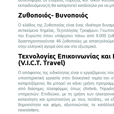
ασθενοφόρα, σε εταιρείες παροχής κατ’ οίκον νοσηλε
εκπαιδευόμενος/η θα καταρτιστεί κατάλληλα για να μπο
Ζυθοποιός- Βυνοποιός
Ο κλάδος της Ζυθοποιίας είναι ένας ιδιαίτερα δυν
αντικείμενα Χημείας, Τεχνολογίας Τροφίμων, Γεωπον
την Ευρώπη όπου υπάρχουν πάνω από 9.000 ζυθοπο
δραστηριοποιούνται 46 ζυθοποιίες με απασχολούμ
στην ελληνική αγορά όσο και στο εξωτερικό.
Τεχνολογίες Επικοινωνίας κα
(V.I.C.T. Travel)
Ο απόφοιτος της ειδικότητας είναι ο εργαζόμενος που
υποστηρικτική εργασία στον διοικητικό τομέα του 
καταρτιζόμενος θα μπορεί να κάνει χρήση προγραμ
από διάσημες πλατφόρμες όπως (Airbnb, Tripad
υπηρεσιών. Επιδιώκει, με τη χρήση των ηλεκτρονι
κατανόηση και εμπιστοσύνη με τους πελάτες, να εδ
δημοσιότητα και φήμη, αξιοποιώντας τα κατάλληλ
newsletters.