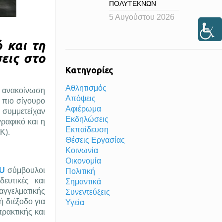
ΠΟΛΥΤΕΚΝΩΝ
5 Αυγούστου 2026
 και τη
εις στο
Κατηγορίες
Αθλητισμός
ν ανακοίνωση
Απόψεις
 πιο σίγουρο
Αφιέρωμα
 συμμετείχαν
Εκδηλώσεις
ραφικό και η
Εκπαίδευση
Κ).
Θέσεις Εργασίας
Κοινωνία
Οικονομία
U
σύμβουλοι
Πολιτική
ευτικές και
Σημαντικά
αγγελματικής
Συνεντεύξεις
ή διέξοδο για
Υγεία
ρακτικής και