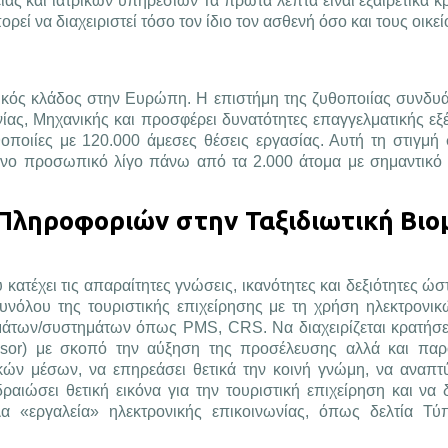
ίας και ιατρικών υπηρεσιών Τα πρώτα λεπτά είναι εξαιρετικά κρ
ρεί να διαχειριστεί τόσο τον ίδιο τον ασθενή όσο και τους οικεί
αμικός κλάδος στην Ευρώπη. Η επιστήμη της ζυθοποιίας συνδυά
ίας, Μηχανικής και προσφέρει δυνατότητες επαγγελματικής εξέ
ιίες με 120.000 άμεσες θέσεις εργασίας. Αυτή τη στιγμή
ενο προσωπικό λίγο πάνω από τα 2.000 άτομα με σημαντικό 
ι Πληροφοριών στην Ταξιδιωτική Βιο
 κατέχει τις απαραίτητες γνώσεις, ικανότητες και δεξιότητες ώσ
συνόλου της τουριστικής επιχείρησης με τη χρήση ηλεκτρονι
μάτων/συστημάτων όπως PMS, CRS. Να διαχειρίζεται κρατήσε
visor) με σκοπό την αύξηση της προσέλευσης αλλά και πα
κών μέσων, να επηρεάσει θετικά την κοινή γνώμη, να αναπτύ
ραιώσει θετική εικόνα για την τουριστική επιχείρηση και να 
α «εργαλεία» ηλεκτρονικής επικοινωνίας, όπως δελτία Τύπ