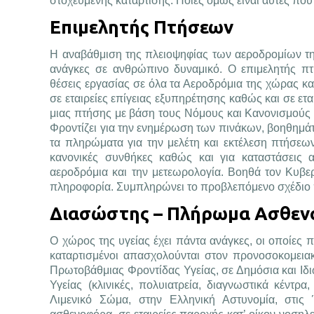
στοχευμένης κατάρτισης. Ποιες όμως είναι αυτές που 
Επιμελητής Πτήσεων
Η αναβάθμιση της πλειοψηφίας των αεροδρομίων τ
ανάγκες σε ανθρώπινο δυναμικό. Ο επιμελητής πτ
θέσεις εργασίας σε όλα τα Αεροδρόμια της χώρας και
σε εταιρείες επίγειας εξυπηρέτησης καθώς και σε ετ
μιας πτήσης με βάση τους Νόμους και Κανονισμούς 
Φροντίζει για την ενημέρωση των πινάκων, βοηθημάτω
τα πληρώματα για την μελέτη και εκτέλεση πτήσεων
κανονικές συνθήκες καθώς και για καταστάσεις 
αεροδρόμια και την μετεωρολογία. Βοηθά τον Κυβε
πληροφορία. Συμπληρώνει το προβλεπόμενο σχέδιο
Διασώστης – Πλήρωμα Ασθε
Ο χώρος της υγείας έχει πάντα ανάγκες, οι οποίες 
καταρτισμένοι απασχολούνται στον προνοσοκομεια
Πρωτοβάθμιας Φροντίδας Υγείας, σε Δημόσια και Ιδ
Υγείας (κλινικές, πολυιατρεία, διαγνωστικά κέντρ
Λιμενικό Σώμα, στην Ελληνική Αστυνομία, στις