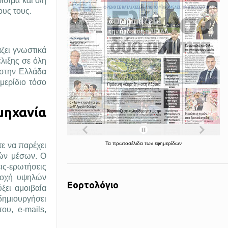
ίσιμα και ο/η
ους τους.
ζει γνωστικά
λιξης σε όλη
 στην Ελλάδα
μερίδιο τόσο
μηχανία
Τα
πρωτοσέλιδα
των
εφημερίδων
τε να παρέχει
κών μέσων. Ο
ις-ερωτήσεις
ροχή υψηλών
Εορτολόγιο
ξει αμοιβαία
δημιουργήσει
ου, e-mails,