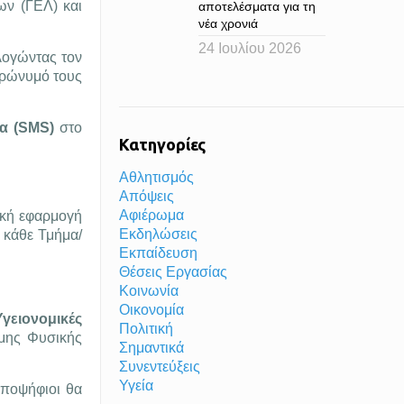
ν (ΓΕΛ) και
αποτελέσματα για τη
νέα χρονιά
24 Ιουλίου 2026
λογώντας τον
τρώνυμό τους
α (SMS)
στο
Κατηγορίες
Αθλητισμός
Απόψεις
Αφιέρωμα
ική εφαρμογή
Εκδηλώσεις
 κάθε Τμήμα/
Εκπαίδευση
Θέσεις Εργασίας
Κοινωνία
Οικονομία
γειονομικές
Πολιτική
ήμης Φυσικής
Σημαντικά
Συνεντεύξεις
Υγεία
υποψήφιοι θα