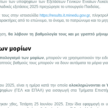
των των υποψηφίων των Εξετάσεων Γενικών Ενιαίων Λυκείω
λαδικές εξετάσεις 2025 προχώρησε το υπουργείο Παιδείας.
 τους στην ιστοσελίδα
https://results.it.minedu.gov.gr
, πληκτρο
χαρακτήρες από το επώνυμο, το όνομα, το πατρώνυμο και το μη
τηση,
θα λάβουν τη βαθμολογία τους και με γραπτό μήνυμ
των μορίων
πολογισμό των μορίων
, μπορούν να χρησιμοποιούν την ειδ
ραπτούς βαθμούς τους μπορούν να δουν αυτόματα τα μόρια για
ίου 2025, είναι η ημέρα κατά την οποία
ολοκληρώνονται οι Υ
ηφίων (
ΓΕΛ
και
ΕΠΑΛ
) για εισαγωγή στα Τμήματα Επιστ
αν χθες, Τετάρτη 25 Ιουνίου 2025. Στην ίδια εφαρμογή οι 