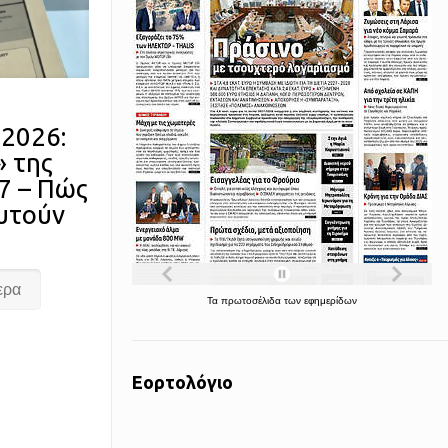
2026:
» της
7 – Πώς
υτούν
ερα
Τα
πρωτοσέλιδα
των
εφημερίδων
Εορτολόγιο