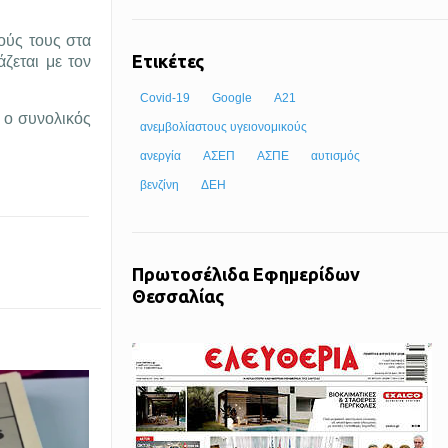
ύς τους στα
Ετικέτες
ζεται με τον
Covid-19
Google
Α21
ι ο συνολικός
ανεμβολίαστους υγειονομικούς
ανεργία
ΑΣΕΠ
ΑΣΠΕ
αυτισμός
βενζίνη
ΔΕΗ
Πρωτοσέλιδα Εφημερίδων
Θεσσαλίας