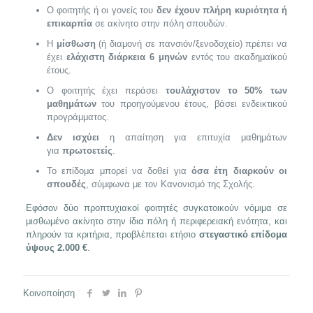
Ο φοιτητής ή οι γονείς του
δεν έχουν πλήρη κυριότητα ή
επικαρπία
σε ακίνητο στην πόλη σπουδών.
Η
μίσθωση
(ή διαμονή σε πανσιόν/ξενοδοχείο) πρέπει να
έχει
ελάχιστη διάρκεια 6 μηνών
εντός του ακαδημαϊκού
έτους.
Ο φοιτητής έχει περάσει
τουλάχιστον το 50% των
μαθημάτων
του προηγούμενου έτους, βάσει ενδεικτικού
προγράμματος.
Δεν ισχύει
η απαίτηση για επιτυχία μαθημάτων
για
πρωτοετείς
.
Το επίδομα μπορεί να δοθεί για
όσα έτη διαρκούν οι
σπουδές
, σύμφωνα με τον Κανονισμό της Σχολής.
Εφόσον δύο προπτυχιακοί φοιτητές συγκατοικούν νόμιμα σε
μισθωμένο ακίνητο στην ίδια πόλη ή περιφερειακή ενότητα, και
πληρούν τα κριτήρια, προβλέπεται ετήσιο
στεγαστικό επίδομα
ύψους 2.000 €
.
Κοινοποίηση