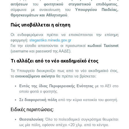
αιτήσεων
του
φοιτητικού στεγαστικού επιδόματος
,
σύμφωνα με ανακοίνωση του
Υπουργείου Παιδείας,
Θρησκευμάτων και Αθλητισμού
.
Πώς υποβάλλεται η αίτηση
Οι ενδιαφερόμενοι πρέπει να επισκέπτονται την επίσημη
εφαρμογή:
stegastiko.minedu.gov.gr
Για την είσοδο απαιτούνται οι προσωπικοί
κωδικοί Taxisnet
(username και password της ΑΑΔΕ).
Τι αλλάζει από το νέο ακαδημαϊκό έτος
Το Υπουργείο διευκρινίζει πως από το νέο ακαδημαϊκό έτος,
το
ενοικιαζόμενο ακίνητο
θα πρέπει να βρίσκεται:
Εντός της ίδιας Περιφερειακής Ενότητας
με το ΑΕΙ στο
οποίο φοιτά ο φοιτητής.
Σε διαφορετική πόλη
από την κύρια κατοικία του φοιτητή.
Ειδικές περιπτώσεις:
Θεσσαλονίκη
: Όλο το πολεοδομικό συγκρότημα θεωρείται
ως μία πόλη, εφόσον απέχει <20 χλμ. από το κέντρο.