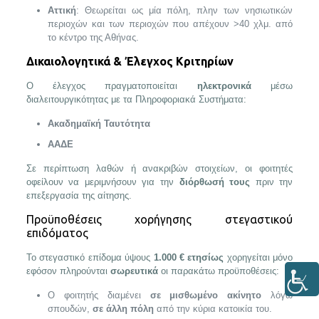
Αττική
: Θεωρείται ως μία πόλη, πλην των νησιωτικών
περιοχών και των περιοχών που απέχουν >40 χλμ. από
το κέντρο της Αθήνας.
Δικαιολογητικά & Έλεγχος Κριτηρίων
Ο έλεγχος πραγματοποιείται
ηλεκτρονικά
μέσω
διαλειτουργικότητας με τα Πληροφοριακά Συστήματα:
Ακαδημαϊκή Ταυτότητα
ΑΑΔΕ
Σε περίπτωση λαθών ή ανακριβών στοιχείων, οι φοιτητές
οφείλουν να μεριμνήσουν για την
διόρθωσή τους
πριν την
επεξεργασία της αίτησης.
Προϋποθέσεις χορήγησης στεγαστικού
επιδόματος
Το στεγαστικό επίδομα ύψους
1.000 € ετησίως
χορηγείται μόνο
εφόσον πληρούνται
σωρευτικά
οι παρακάτω προϋποθέσεις:
Ο φοιτητής διαμένει
σε μισθωμένο ακίνητο
λόγω
σπουδών,
σε άλλη πόλη
από την κύρια κατοικία του.