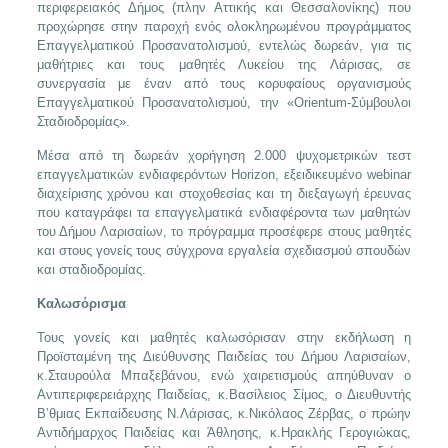
περιφερειακός Δήμος (πλην Αττικής και Θεσσαλονίκης) που
προχώρησε στην παροχή ενός ολοκληρωμένου προγράμματος
Επαγγελματικού Προσανατολισμού, εντελώς δωρεάν, για τις
μαθήτριες και τους μαθητές Λυκείου της Λάρισας, σε
συνεργασία με έναν από τους κορυφαίους οργανισμούς
Επαγγελματικού Προσανατολισμού, την «Orientum-Σύμβουλοι
Σταδιοδρομίας».
Μέσα από τη δωρεάν χορήγηση 2.000 ψυχομετρικών τεστ
επαγγελματικών ενδιαφερόντων Horizon, εξειδικευμένο webinar
διαχείρισης χρόνου και στοχοθεσίας και τη διεξαγωγή έρευνας
που καταγράφει τα επαγγελματικά ενδιαφέροντα των μαθητών
του Δήμου Λαρισαίων, το πρόγραμμα προσέφερε στους μαθητές
και στους γονείς τους σύγχρονα εργαλεία σχεδιασμού σπουδών
και σταδιοδρομίας.
Καλωσόρισμα
Τους γονείς και μαθητές καλωσόρισαν στην εκδήλωση η
Προϊσταμένη της Διεύθυνσης Παιδείας του Δήμου Λαρισαίων,
κ.Σταυρούλα Μπαξεβάνου, ενώ χαιρετισμούς απηύθυναν ο
Αντιπεριφερειάρχης Παιδείας, κ.Βασίλειος Σίμος, ο Διευθυντής
Β’θμιας Εκπαίδευσης Ν.Λάρισας, κ.Νικόλαος Ζέρβας, ο πρώην
Αντιδήμαρχος Παιδείας και Άθλησης, κ.Ηρακλής Γερογιώκας,