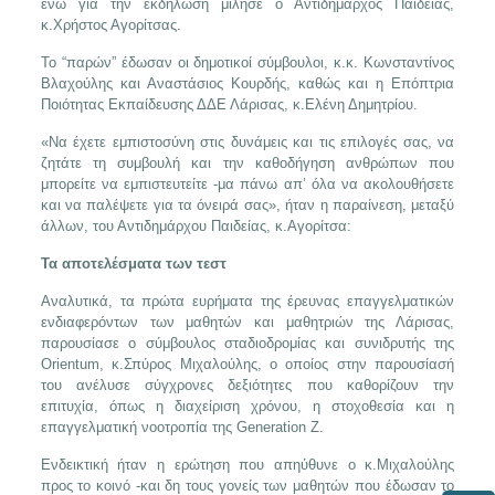
ενώ για την εκδήλωση μίλησε ο Αντιδήμαρχος Παιδείας,
κ.Χρήστος Αγορίτσας.
Το “παρών” έδωσαν οι δημοτικοί σύμβουλοι, κ.κ. Κωνσταντίνος
Βλαχούλης και Αναστάσιος Κουρδής, καθώς και η Επόπτρια
Ποιότητας Εκπαίδευσης ΔΔΕ Λάρισας, κ.Ελένη Δημητρίου.
«Να έχετε εμπιστοσύνη στις δυνάμεις και τις επιλογές σας, να
ζητάτε τη συμβουλή και την καθοδήγηση ανθρώπων που
μπορείτε να εμπιστευτείτε -μα πάνω απ’ όλα να ακολουθήσετε
και να παλέψετε για τα όνειρά σας», ήταν η παραίνεση, μεταξύ
άλλων, του Αντιδημάρχου Παιδείας, κ.Αγορίτσα:
Τα αποτελέσματα των τεστ
Αναλυτικά, τα πρώτα ευρήματα της έρευνας επαγγελματικών
ενδιαφερόντων των μαθητών και μαθητριών της Λάρισας,
παρουσίασε ο σύμβουλος σταδιοδρομίας και συνιδρυτής της
Orientum, κ.Σπύρος Μιχαλούλης, ο οποίος στην παρουσίασή
του ανέλυσε σύγχρονες δεξιότητες που καθορίζουν την
επιτυχία, όπως η διαχείριση χρόνου, η στοχοθεσία και η
επαγγελματική νοοτροπία της Generation Z.
Ενδεικτική ήταν η ερώτηση που απηύθυνε ο κ.Μιχαλούλης
προς το κοινό -και δη τους γονείς των μαθητών που έδωσαν το