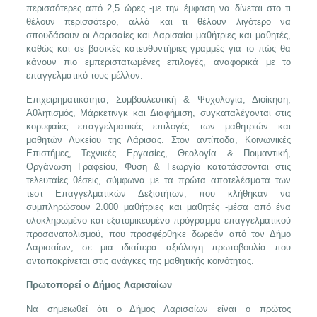
περισσότερες από 2,5 ώρες -με την έμφαση να δίνεται στο τι
θέλουν περισσότερο, αλλά και τι θέλουν λιγότερο να
σπουδάσουν οι Λαρισαίες και Λαρισαίοι μαθήτριες και μαθητές,
καθώς και σε βασικές κατευθυντήριες γραμμές για το πώς θα
κάνουν πιο εμπεριστατωμένες επιλογές, αναφορικά με το
επαγγελματικό τους μέλλον.
Επιχειρηματικότητα, Συμβουλευτική & Ψυχολογία, Διοίκηση,
Αθλητισμός, Μάρκετινγκ και Διαφήμιση, συγκαταλέγονται στις
κορυφαίες επαγγελματικές επιλογές των μαθητριών και
μαθητών Λυκείου της Λάρισας. Στον αντίποδα, Κοινωνικές
Επιστήμες, Τεχνικές Εργασίες, Θεολογία & Ποιμαντική,
Οργάνωση Γραφείου, Φύση & Γεωργία κατατάσσονται στις
τελευταίες θέσεις, σύμφωνα με τα πρώτα αποτελέσματα των
τεστ Επαγγελματικών Δεξιοτήτων, που κλήθηκαν να
συμπληρώσουν 2.000 μαθήτριες και μαθητές -μέσα από ένα
ολοκληρωμένο και εξατομικευμένο πρόγραμμα επαγγελματικού
προσανατολισμού, που προσφέρθηκε δωρεάν από τον Δήμο
Λαρισαίων, σε μια ιδιαίτερα αξιόλογη πρωτοβουλία που
ανταποκρίνεται στις ανάγκες της μαθητικής κοινότητας.
Πρωτοπορεί ο Δήμος Λαρισαίων
Να σημειωθεί ότι ο Δήμος Λαρισαίων είναι ο πρώτος