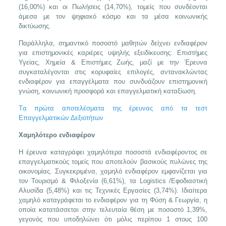
(16,00%) και οι Πωλήσεις (14,70%), τομείς που συνδέονται
άμεσα με τον ψηφιακό κόσμο και τα μέσα κοινωνικής
δικτύωσης.
Παράλληλα, σημαντικό ποσοστό μαθητών δείχνει ενδιαφέρον
για επιστημονικές καριέρες υψηλής εξειδίκευσης: Επιστήμες
Υγείας, Χημεία & Επιστήμες Ζωής, μαζί με την Έρευνα
συγκαταλέγονται στις κορυφαίες επιλογές, αντανακλώντας
ενδιαφέρον για επαγγέλματα που συνδυάζουν επιστημονική
γνώση, κοινωνική προσφορά και επαγγελματική καταξίωση.
Tα πρώτα αποτελέσματα της έρευνας από τα τεστ
Επαγγελματικών Δεξιοτήτων
Χαμηλότερο ενδιαφέρον
Η έρευνα καταγράφει χαμηλότερα ποσοστά ενδιαφέροντος σε
επαγγελματικούς τομείς που αποτελούν βασικούς πυλώνες της
οικονομίας. Συγκεκριμένα, χαμηλό ενδιαφέρον εμφανίζεται για
τον Τουρισμό & Φιλοξενία (6,61%), τα Logistics /Εφοδιαστική
Αλυσίδα (5,48%) και τις Τεχνικές Εργασίες (3,74%). Ιδιαίτερα
χαμηλό καταγράφεται το ενδιαφέρον για τη Φύση & Γεωργία, η
οποία κατατάσσεται στην τελευταία θέση με ποσοστό 1,39%,
γεγονός που υποδηλώνει ότι μόλις περίπου 1 στους 100