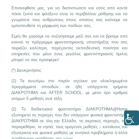
Επισκεφθείτε μας, για να διαπιστώσετε και εσείς από κοντά
πόσο ζεστό και φιλόξενο είναι το περιβάλλον μάθησης και να
γνωρίσετε τους ανθρώπους στους οποίους σας καλούμε να
εμπιστευθείτε τη μόρφωση των παιδιών σας.
Εμείς θα χαρούμε να συζητήσουμε μαζί σας και να βρούμε από
κοινού το πρόγραμμα φροντιστηριακής υποστήριξης που σας
ταιριάζει καλύτερα, παρέχοντας εκπαιδευτική ποιότητα και
υπηρεσίες που μόνο ένας μεγάλος φροντιστηριακός όμιλος
μπορεί να σας προσφέρει!
(*) ∆ιευκρινήσεις:
(1) Τα ανωτέρω στο παρόν ισχύουν για ολοκληρωμένα
προγράμματα σπουδών, σε ήδη υπάρχοντα τµήµατα
∆ΙΑΚΡΟΤΗΜΑ και AFTER SCHOOL, µε µέσο όρο αριθμού
ατόμων 6 µαθητές ανά τάξη.
(2) Το διαδικτυακό φροντιστήριο ΔΙΑΚΡΟΤΗΜΑ@Home
εξυπηρετεί τις περιοχές που δεν υπάρχουν φυσικά φροντιστήρια
ΔΙΑΚΡΟΤΗΜΑ σε όλη την Ελλάδα, τις ακριτικές περιοχές, την
παραμεθόριο, τα νησιά, τους ομογενείς μαθητές – κατοίκους του
εξωτερικού και φυσικά μαθητές με κινητικά προβλήματα ή άλλα
προβλήματα μετάβασης στο χώρο.