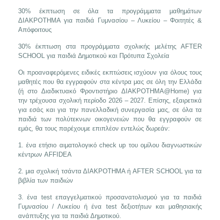
30% έκπτωση σε όλα τα προγράµµατα µαθηµάτων
ΔΙΑΚΡΟΤΗΜΑ για παιδιά Γυμνασίου – Λυκείου – Φοιτητές &
Απόφοιτους
30% έκπτωση στα προγράµµατα σχολικής µελέτης AFTER
SCHOOL για παιδιά ∆ηµοτικού και Πρότυπα Σχολεία
Οι προαναφερόμενες ειδικές εκπτώσεις ισχύουν για όλους τους
μαθητές που θα εγγραφούν στα κέντρα μας σε όλη την Ελλάδα
(ή στο Διαδικτυακό Φροντιστήριο ΔΙΑΚΡΟΤΗΜΑ@Home) για
την τρέχουσα σχολική περίοδο 2026 – 2027. Επίσης, εξαιρετικά
για εσάς και για την πανελλαδική συνεργασία μας, σε όλα τα
παιδιά των πολύτεκνων οικογενειών που θα εγγραφούν σε
εμάς, θα τους παρέχουμε επιπλέον εντελώς δωρεάν:
1. ένα ετήσιο αιματολογικό check up του ομίλου διαγνωστικών
κέντρων AFFIDEA
2. μια σχολική τσάντα ΔΙΑΚΡΟΤΗΜΑ ή AFTER SCHOOL για τα
βιβλία των παιδιών
3. ένα test επαγγελματικού προσανατολισμού για τα παιδιά
Γυμνασίου / Λυκείου ή ένα test δεξιοτήτων και μαθησιακής
ανάπτυξης για τα παιδιά Δημοτικού.