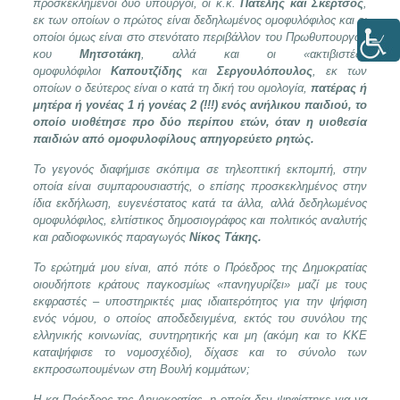
προσκεκλημένοι δύο υπουργοί, οι κ.κ.
Πατέλης και Σκέρτσος
,
εκ των οποίων ο πρώτος είναι δεδηλωμένος ομοφυλόφιλος και οι
οποίοι όμως είναι στο στενότατο περιβάλλον του Πρωθυπουργού
κου
Μητσοτάκη
, αλλά και οι «ακτιβιστές»
ομοφυλόφιλοι
Καπουτζίδης
και
Σεργουλόπουλος
, εκ των
οποίων ο δεύτερος είναι ο κατά τη δική του ομολογία,
πατέρας ή
μητέρα ή γονέας 1 ή γονέας 2 (!!!) ενός ανήλικου παιδιού, το
οποίο υιοθέτησε προ δύο περίπου ετών, όταν η υιοθεσία
παιδιών από ομοφυλοφίλους απηγορεύετο ρητώς.
Το γεγονός διαφήμισε σκόπιμα σε τηλεοπτική εκπομπή, στην
οποία είναι συμπαρουσιαστής, ο επίσης προσκεκλημένος στην
ίδια εκδήλωση, ευγενέστατος κατά τα άλλα, αλλά δεδηλωμένος
ομοφυλόφιλος, ελιτίστικος δημοσιογράφος και πολιτικός αναλυτής
και ραδιοφωνικός παραγωγός
Νίκος Τάκης.
Το ερώτημά μου είναι, από πότε ο Πρόεδρος της Δημοκρατίας
οιουδήποτε κράτους παγκοσμίως «πανηγυρίζει» μαζί με τους
εκφραστές – υποστηρικτές μιας ιδιαιτερότητος για την ψήφιση
ενός νόμου, ο οποίος αποδεδειγμένα, εκτός του συνόλου της
ελληνικής κοινωνίας, συντηρητικής και μη (ακόμη και το ΚΚΕ
καταψήφισε το νομοσχέδιο), δίχασε και το σύνολο των
εκπροσωπουμένων στη Βουλή κομμάτων;
Η κα Πρόεδρος της Δημοκρατίας, η οποία δεν ψηφίστηκε για να