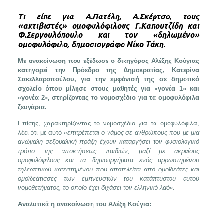
Tι είπε για Α.Πατέλη, Α.Σκέρτσο, τους
«ακτιβιστές» ομοφυλόφιλους Γ.Καπουτζίδη και
Φ.Σεργουλόπουλο και τον «δηλωμένο»
ομοφυλόφιλο, δημοσιογράφο Νίκο Τάκη.
Με ανακοίνωση που εξέδωσε ο δικηγόρος Αλέξης Κούγιας
κατηγορεί την Πρόεδρο της Δημοκρατίας, Κατερίνα
Σακελλαροπούλου, για την εμφάνισή της σε δημοτικό
σχολείο όπου μίλησε στους μαθητές για «γονέα 1» και
«γονέα 2», στηρίζοντας το νομοσχέδιο για τα ομοφυλόφιλα
ζευγάρια.
Επίσης, χαρακτηρίζοντας το νομοσχέδιο για τα ομοφυλόφιλα,
λέει ότι με αυτό
«επιτρέπεται ο γάμος σε ανθρώπους που με μια
ανώμαλη σεξουαλική πράξη έχουν καταργήσει τον φυσιολογικό
τρόπο της αποκτήσεως παιδιών, μαζί με ακραίους
ομοφυλόφιλους και τα δημιουργήματα ενός αρρωστημένου
τηλεοπτικού κατεστημένου που αποτελείται από ομοϊδεάτες και
ομοϊδεάτισσες των εμπνευστών του κατάπτυστου αυτού
νομοθετήματος, το οποίο έχει διχάσει τον ελληνικό λαό».
Αναλυτικά η ανακοίνωση του Αλέξη Κούγια: