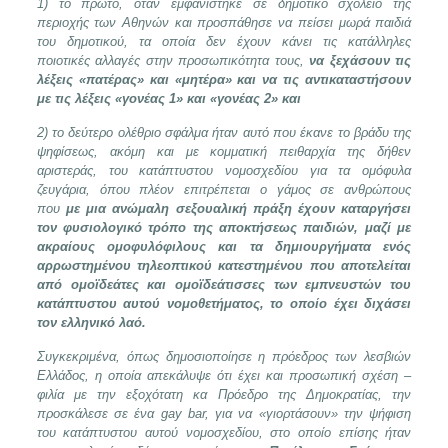
1) το πρώτο, όταν εμφανίστηκε σε δημοτικό σχολείο της
περιοχής των Αθηνών και προσπάθησε να πείσει μωρά παιδιά
του δημοτικού, τα οποία δεν έχουν κάνει τις κατάλληλες
ποιοτικές αλλαγές στην προσωπικότητα τους,
να ξεχάσουν τις
λέξεις «πατέρας» και «μητέρα» και να τις αντικαταστήσουν
με τις λέξεις «γονέας 1» και «γονέας 2» και
2) το δεύτερο ολέθριο σφάλμα ήταν αυτό που έκανε το βράδυ της
ψηφίσεως, ακόμη και με κομματική πειθαρχία της δήθεν
αριστεράς, του κατάπτυστου νομοσχεδίου για τα ομόφυλα
ζευγάρια, όπου πλέον επιτρέπεται ο γάμος σε ανθρώπους
που
με μια ανώμαλη σεξουαλική πράξη έχουν καταργήσει
τον φυσιολογικό τρόπο της αποκτήσεως παιδιών, μαζί με
ακραίους ομοφυλόφιλους και τα δημιουργήματα ενός
αρρωστημένου τηλεοπτικού κατεστημένου που αποτελείται
από ομοϊδεάτες και ομοϊδεάτισσες των εμπνευστών του
κατάπτυστου αυτού νομοθετήματος, το οποίο έχει διχάσει
τον ελληνικό λαό.
Συγκεκριμένα, όπως δημοσιοποίησε η πρόεδρος των λεσβιών
Ελλάδος, η οποία απεκάλυψε ότι έχει και προσωπική σχέση –
φιλία με την εξοχότατη κα Πρόεδρο της Δημοκρατίας, την
προσκάλεσε σε ένα gay bar, για να «γιορτάσουν» την ψήφιση
του κατάπτυστου αυτού νομοσχεδίου, στο οποίο επίσης ήταν