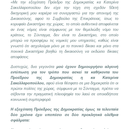
«Με την εξοχότατη Πρόεδρο της Δημοκρατίας κα Κατερίνα
Σακελλαροπούλου δεν είχα την τύχη στη σχεδόν 50ετή
δικηγορική μου καριέρα να συνεργαστώ για την απονομή της
Δικαιοσύνης, αφού το Συμβούλιο της Επικράτειας, ίσως το
κορυφαίο Δικαστήριο της χώρας, το οποίο αυθεντικά αποφαίνεται
αν ένας νόμος είναι σύμφωνος με τον θεμελιώδη νόμο του
κράτους, το Σύνταγμα, δεν είναι το Δικαστήριο, στο οποίο
μπορώ να προσφέρω τις νομικές μου υπηρεσίες, καθώς είναι
γνωστό ότι ασχολούμαι μόνο με το ποινικό δίκαιο και μόνο στα
ποινικά Δικαστήρια βοηθώ τη δικαιοσύνη να εκδώσει δίκαιες
αποφάσεις.
Δυστυχώς, δυο γεγονότα
μού έχουν δημιουργήσει αλγεινή
εντύπωση για τον τρόπο που ασκεί τα καθήκοντα του
Προέδρου της Δημοκρατίας η κα Κατερίνα
Σακελλαροπούλου,
αφού είναι θέσφατο σε μια δημοκρατία ότι οι
πρώτοι πολίτες της χώρας, σύμφωνα με το Σύνταγμα, πρέπει να
σέβονται την πραγματική πλειοψηφία του λαού σε οποιαδήποτε
κοινωνική συμπεριφορά.
Η εξοχότατη Πρόεδρος της Δημοκρατίας όμως τα τελευταία
δύο χρόνια έχει υποπέσει σε δύο προκλητικά ολέθρια
σφάλματα: